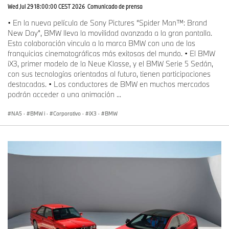
Wed Jul 29 18:00:00 CEST 2026
Comunicado de prensa
• En la nueva película de Sony Pictures “Spider Man™: Brand
New Day”, BMW lleva la movilidad avanzada a la gran pantalla.
Esta colaboración vincula a la marca BMW con una de las
franquicias cinematográficas más exitosas del mundo. • El BMW
iX3, primer modelo de la Neue Klasse, y el BMW Serie 5 Sedán,
con sus tecnologías orientadas al futuro, tienen participaciones
destacadas. • Los conductores de BMW en muchos mercados
podrán acceder a una animación ...
NA5
·
BMW i
·
Corporativo
·
iX3
·
BMW