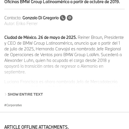
Oficinas BMW Group Latinoamérica a partir de octubre de 2019.
Contacto:
Gonzalo Di Gregorio
Autor:
Erika Ferrer
Ciudad de México. 26 de mayo de 2025.
Reiner Braun, Presidente
y CEO de BMW Group Latinoamérica, anuncia que a partir del 1
de julio de 2025, Hernando Carvajal es nombrado Jefe Regional
de Operaciones de Ventas para BMW Group LatAm. Sucederá a
Alexander Luhn, quien ha ocupado el cargo desde 2018 y
apoyará la transición antes de regresar a Alemania en
septiembre.
Luciana Francisco es ahora nombrada Jefa de Mercadotecnia
para la marca BMW en BMW Group Latinoamérica a partir del 1
de julio de 2025.
SHOW ENTIRE TEXT
Hernando Carvajal es originario de Colombia y tiene una amplia
Corporativo
trayectoria en el Grupo. Comenzó su carrera en BMW Group en el
2000, en BMW North America como parte del equipo de
Estrategia y Planeación de Producto. Desde 2007 hasta 2012,
trabajó en Múnich en BMW AG como Gerente de Mercadotecnia y
ARTICLE OFFLINE ATTACHMENTS.