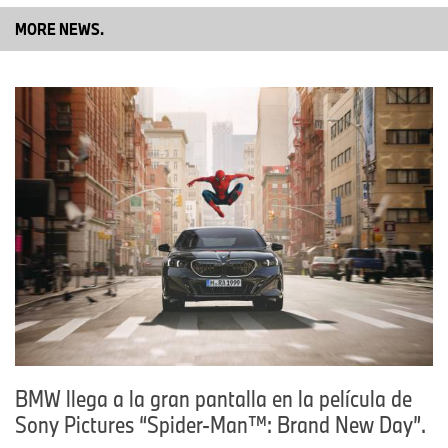
extenso conocimiento del mercado y su amplia trayectoria
MORE NEWS.
profesional, no tengo dudas de que juntos impulsarán el negocio
y la marca BMW a un nuevo nivel. La amplia experiencia y
liderazgo de Hernando Carvajal asegurarán la continuidad de
nuestra exitosa estrategia y seguirán construyendo nuestro fuerte
impulso en ventas. Luciana Francisco aportará una experiencia
muy valiosa, creatividad y visión estratégica a nuestro equipo de
marketing y mejorará nuestra estrategia de marketing regional de
BMW y el enfoque en el cliente. Quiero agradecer sinceramente a
Alexander Luhn por su dedicación y liderazgo en el
fortalecimiento de nuestras operaciones de ventas regionales,
mejorando la experiencia en el punto de venta para nuestros
clientes y haciendo crecer nuestro negocio en todos los canales
de ventas a nuevos niveles durante los últimos años”, dijo Reiner
Braun, Presidente y CEO de BMW Group Latinoamérica.
BMW llega a la gran pantalla en la película de
Sony Pictures “Spider‑Man™: Brand New Day”.