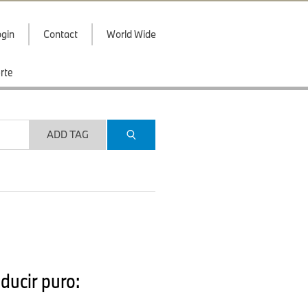
gin
Contact
World Wide
rte
ADD TAG
ducir puro: