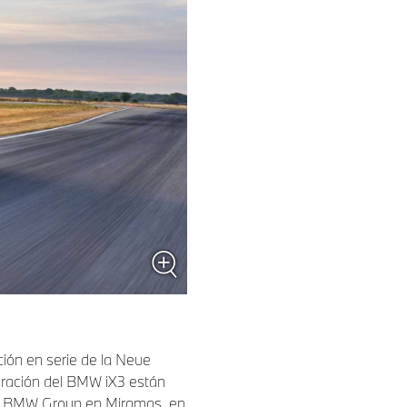
ción en serie de la Neue
neración del BMW iX3 están
de BMW Group en Miramas, en