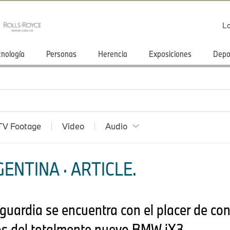
Lo
cnología
Personas
Herencia
Exposiciones
Depo
TV Footage
Video
Audio
ENTINA · ARTICLE.
guardia se encuentra con el placer de con
os del totalmente nuevo BMW iX3