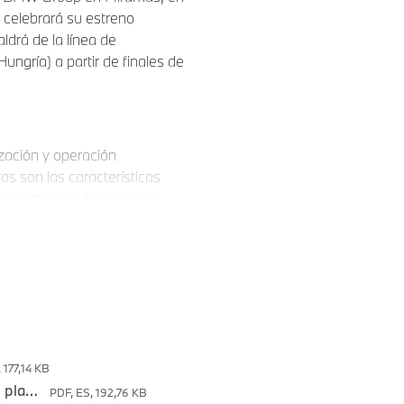
) celebrará su estreno
ldrá de la línea de
gría) a partir de finales de
zación y operación
os son las características
rimer modelo de la nueva
aciones tecnológicas
nducir típico de BMW a un
Neue Klasse BMW. “Con el
 revolucionarias a la
erlo en acción en la
ente del tipo de tren motriz,
 de la Neue Klasse."
 177,14 KB
La tecnología de vanguardia se encuentra con el placer de conducir puro: pruebas de prototipos del totalmente nuevo BMW iX3
PDF, ES, 192,76 KB