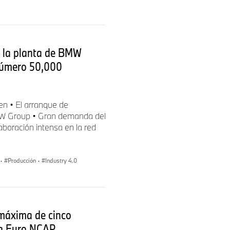
e intuitiva en cada
: la planta de BMW
número 50,000
ón de tecnología eDrive de
folio revisado de sistemas
os los segmentos de
n • El arranque de
uego se implementará en
MW Group • Gran demanda del
boración intensa en la red
 de batería cilíndrica de BMW
las celdas prismáticas
mente en la batería de alta
·
Producción
·
Industry 4.0
l cuerpo de los modelos de la
 máxima de cinco
eba Euro NCAP