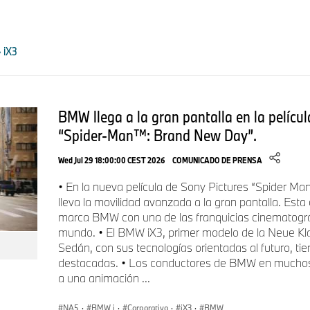
BMW Panoramic Vision:
la información se proyecta so
en negro en el parabrisas de un pilar A a otro.
 iX3
3D Head-Up Display:
el opcional BMW 3D Head-Up Di
para navegación y conducción automatizada en el campo
conductor, por encima de la pantalla de BMW Panoramic
Pantalla central con tecnología de retroiluminación
BMW llega a la gran pantalla en la pelícu
diseño libre está en una posición ergonómicamente ideal
“Spider‑Man™: Brand New Day”.
Volante multifuncional Shy-tech:
los botones se ilum
están disponibles; la estructura en relieve y la retroalim
Wed Jul 29 18:00:00 CEST 2026
COMUNICADO DE PRENSA
permiten una operación intuitiva sin que el conductor ten
• En la nueva película de Sony Pictures “Spider
carretera.
lleva la movilidad avanzada a la gran pantalla. Esta 
marca BMW con una de las franquicias cinematográ
mundo. • El BMW iX3, primer modelo de la Neue Kl
El BMW Panoramic iDrive funciona bajo el BMW Operating S
Sedán, con sus tecnologías orientadas al futuro, tie
desarrollo. Ofrece una amplia personalización, soporte intelig
destacadas. • Los conductores de BMW en mucho
a una animación ...
actualizaciones de software extensas. El lema de BMW “Manos
carretera” se redefine con una mezcla equilibrada de controles 
NA5
·
BMW i
·
Corporativo
·
iX3
·
BMW