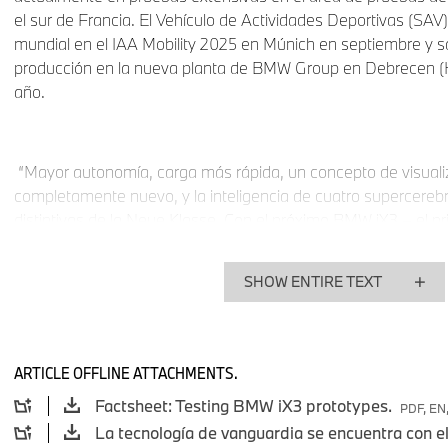
el sur de Francia. El Vehículo de Actividades Deportivas (SAV
mundial en el IAA Mobility 2025 en Múnich en septiembre y sa
producción en la nueva planta de BMW Group en Debrecen (Hun
año.
“Mayor autonomía, carga más rápida, un concepto de visuali
completamente nuevo, y la inteligencia de cuatro supercerebr
distintivas de la Neue Klasse. Con el próximo BMW iX3 – el p
generación de automóviles – estamos introduciendo actualiz
fundamentales con el claro objetivo de elevar el placer de co
SHOW ENTIRE TEXT
nivel completamente nuevo”, dice Mike Reichelt, Jefe de la 
completamente nuevo BMW iX3, llevamos nuestras tecnologías
producción en serie por primera vez, y estamos ansiosos por v
carretera. Todos los futuros modelos de BMW, independientem
ARTICLE OFFLINE ATTACHMENTS.
se beneficiarán de las innovaciones y conjuntos tecnológicos
Factsheet: Testing BMW iX3 prototypes.
PDF, EN,