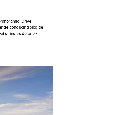
Panoramic iDrive
er de conducir típico de
X3 a finales de año •