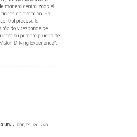
e manera centralizada el
nciones de dirección. En
control procesa la
 rápido y responde de
superó su primera prueba de
ision Driving Experience”.
 “super cerebro” en poesía
fascinante que utiliza un
ependiente de las partes
tiene unidades de control
l nuevo video de la marca
nervioso central y luego se
lizar un vals submarino,
Boletín_Nueva campaña de la marca BMW utiliza un pulpo bailarín para visualizar la unidad de control central “Heart of Joy”.
PDF, ES, 126,6 KB