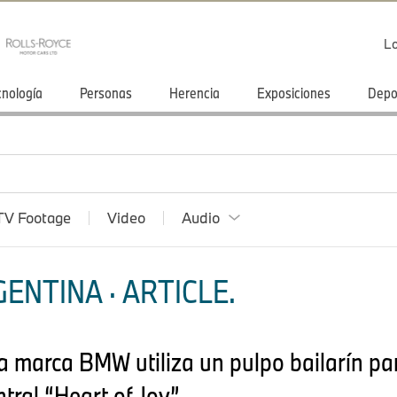
Lo
cnología
Personas
Herencia
Exposiciones
Depo
TV Footage
Video
Audio
ENTINA · ARTICLE.
marca BMW utiliza un pulpo bailarín para
tral “Heart of Joy”.