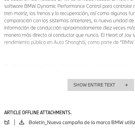
software BMW Dynamic Performance Control para controlar d
tren motriz, los frenos y la recuperación, así como algunas fu
comparación con los sistemas anteriores, la nueva unidad de 
información de conducción aproximadamente diez veces más
manera más directa al conductor que nunca. El Heart of Joy 
rendimiento público en Auto Shanghái, como parte de “BMW V
El video “Conoce a Okto el Pulpo” traduce el poder del nuevo
cinematográfica. La estrella del video es un pulpo, un animal 
sistema nervioso descentralizado para permitir el control ind
SHOW ENTIRE TEXT
individuales de su cuerpo, al igual que un automóvil moderno 
separadas para el frenado, la aceleración y la dirección. En e
BMW, este escenario se invierte: al pulpo se le da un sistema 
mueve de manera sincronizada, precisa y controlada para rea
ARTICLE OFFLINE ATTACHMENTS.
mientras evita simultáneamente los peligros.