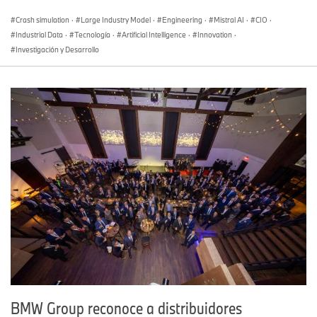
Crash simulation
·
Large Industry Model
·
Engineering
·
Mistral AI
·
CIO
·
Industrial Data
·
Tecnología
·
Artificial Intelligence
·
Innovation
·
Investigación y Desarrollo
BMW Group reconoce a distribuidores