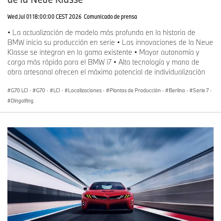
Wed Jul 01 18:00:00 CEST 2026
Comunicado de prensa
• La actualización de modelo más profunda en la historia de
BMW inicia su producción en serie • Las innovaciones de la Neue
Klasse se integran en la gama existente • Mayor autonomía y
carga más rápida para el BMW i7 • Alta tecnología y mano de
obra artesanal ofrecen el máximo potencial de individualización
G70 LCI
·
G70
·
LCI
·
Localizaciones
·
Plantas de Producción
·
Berlina
·
Serie 7
·
Dingolfing