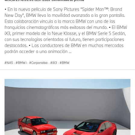
competencia para la electromovilidad en Dingolfing, a solo 40
• En la nueva película de Sony Pictures “Spider Man™: Brand
kilómetros de distancia, ahora producen la quinta generación de
New Day”, BMW lleva la movilidad avanzada a la gran pantalla.
baterías de alta tensión. Pero también hay empleados de otras
Esta colaboración vincula a la marca BMW con una de las
áreas de producción que están aplicando internamente para la
franquicias cinematográficas más exitosas del mundo. • El BMW
nueva ubicación.
iX3, primer modelo de la Neue Klasse, y el BMW Serie 5 Sedán,
con sus tecnologías orientadas al futuro, tienen participaciones
destacadas. • Los conductores de BMW en muchos mercados
Se han lanzado numerosos programas para reentrenar y calificar
podrán acceder a una animación ...
a los empleados. Los equipos se caracterizan por su disposición
a aprender y a cambiar. Además, en septiembre de 2025, por
NA5
·
BMW i
·
Corporativo
·
iX3
·
BMW
segundo año consecutivo, 50 jóvenes comenzarán su
aprendizaje en Dingolfing y Regensburg, para trabajar en Irlbach-
Strasskirchen en el futuro.
Los exigentes y prometedores empleos en la nueva ubicación —
para muchos, cercana — añaden valor a la región rural y
proporcionan un poderoso impulso económico.