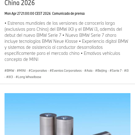
China 2026
Mon Apr 27 21:00:00 CEST 2026
Comunicado de prensa
• Estrenos mundiales de las versiones de carrocería larga
(exclusivas para China) del BMW iX3 y el BMW i3, además del
debut del nuevo BMW Serie 7 • Nuevo BMW Serie 7 ahora
incluye tecnologías BMW Neue Klasse • Experiencia digital BMW
y sistemas de asistencia al conductor desarrollados
específicamente para el mercado chino • Emotivos vehículos
concepto de MINI
BMW
·
MINI
·
Corporativo
·
Eventos Corporativos
·
Asia
·
Beijing
·
Serie 7
·
i3
·
iX3
·
Long Wheelbase