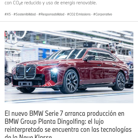
con CO₂e reducido y uso de energía renovable.
X5
·
Sostenibilidad
·
Responsabilidad
·
CO2 Emissions
·
Corporativo
El nuevo BMW Serie 7 arranca producción en
BMW Group Planta Dingolfing: el lujo
reinterpretado se encuentra con las tecnologías
de la Neue Klasse