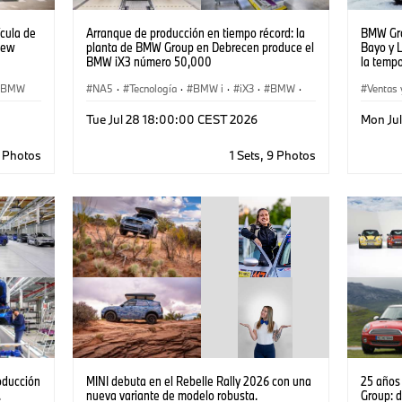
ícula de
Arranque de producción en tiempo récord: la
BMW Gro
New
planta de BMW Group en Debrecen produce el
Bayo y 
BMW iX3 número 50,000
la temp
BMW
NA5
·
Tecnología
·
BMW i
·
iX3
·
BMW
·
Ventas 
Producción, Reciclado
·
Producción
·
BMW M
Tue Jul 28 18:00:00 CEST 2026
Mon Ju
Industry 4.0
7 Photos
1 Sets, 9 Photos
oducción
MINI debuta en el Rebelle Rally 2026 con una
25 años
.
nueva variante de modelo robusta.
Group: d