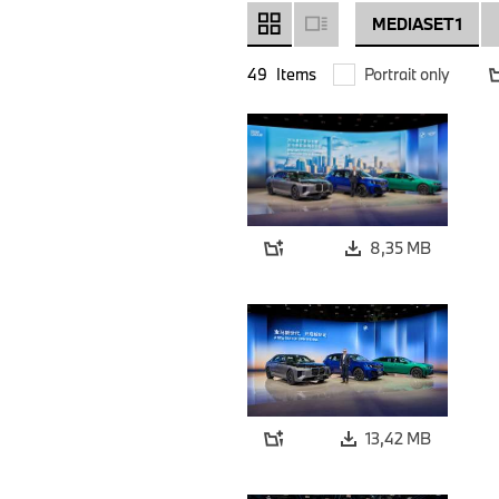
MEDIASET 1
49
Items
Portrait only
8,35 MB
13,42 MB