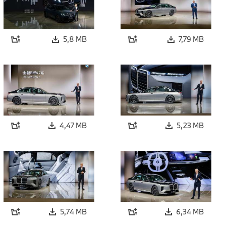
5,8 MB
7,79 MB
4,47 MB
5,23 MB
5,74 MB
6,34 MB