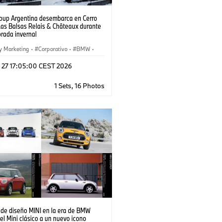
up Argentina desembarca en Cerro
Las Balsas Relais & Châteaux durante
orada invernal
y Marketing
·
Corporativo
·
BMW
·
otorrad
l 27 17:05:00 CEST 2026
1 Sets, 16 Photos
 de diseño MINI en la era de BMW
el Mini clásico a un nuevo icono