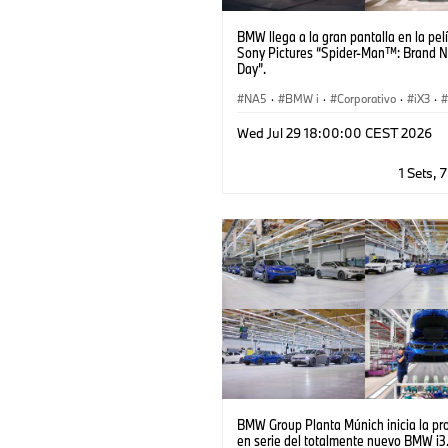
BMW llega a la gran pantalla en la pel
Sony Pictures “Spider‑Man™: Brand 
Day”.
NA5
·
BMW i
·
Corporativo
·
iX3
·
Wed Jul 29 18:00:00 CEST 2026
1 Sets, 
BMW Group Planta Múnich inicia la pr
en serie del totalmente nuevo BMW i3