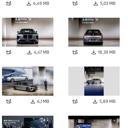
6,49 MB
5,03 MB
4,47 MB
18,39 MB
6,1 MB
5,89 MB