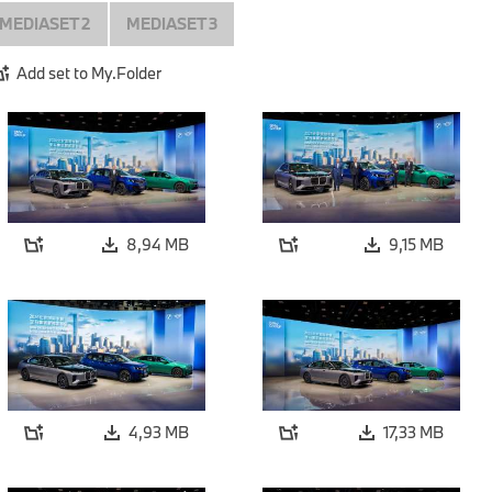
MEDIASET 2
MEDIASET 3
Add set to My.Folder
8,94 MB
9,15 MB
4,93 MB
17,33 MB