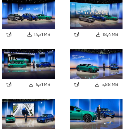
14,31 MB
18,4 MB
6,31 MB
5,88 MB