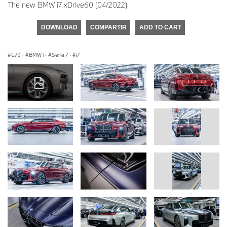
The new BMW i7 xDrive60 (04/2022).
DOWNLOAD
COMPARTIR
ADD TO CART
G70
·
BMW i
·
Serie 7
·
i7