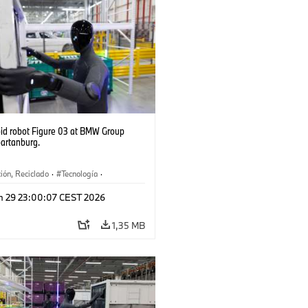
d robot Figure 03 at BMW Group
partanburg.
ión, Reciclado
·
Tecnología
·
ca
·
Industry 4.0
·
Producción
·
n 29 23:00:07 CEST 2026
je
·
Logística inteligente
1,35 MB