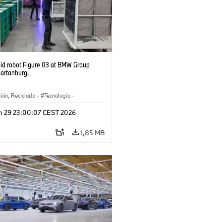
d robot Figure 03 at BMW Group
partanburg.
ión, Reciclado
·
Tecnología
·
ca
·
Industry 4.0
·
Producción
·
n 29 23:00:07 CEST 2026
je
·
Logística inteligente
1,85 MB