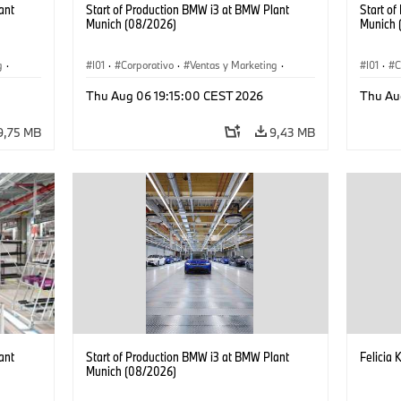
ant
Start of Production BMW i3 at BMW Plant
Start o
Munich (08/2026)
Munich 
g
·
I01
·
Corporativo
·
Ventas y Marketing
·
I01
·
C
·
i3
·
Plantas de Producción
·
Localizaciones
·
i3
·
Plantas
Thu Aug 06 19:15:00 CEST 2026
Thu Au
BMW i
BMW i
9,75 MB
9,43 MB
ant
Start of Production BMW i3 at BMW Plant
Felicia 
Munich (08/2026)