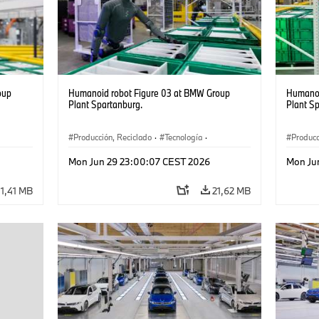
oup
Humanoid robot Figure 03 at BMW Group
Humanoi
Plant Spartanburg.
Plant S
Producción, Reciclado
·
Tecnología
·
Producc
·
Logística
·
Industry 4.0
·
Producción
·
Logísti
Mon Jun 29 23:00:07 CEST 2026
Mon Ju
Reciclaje
·
Logística inteligente
Recicla
1,41 MB
21,62 MB