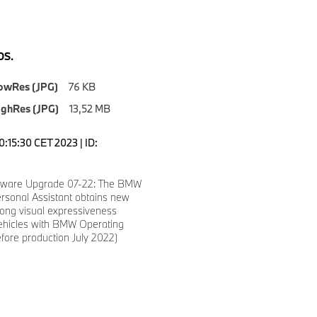
S.
owRes (JPG)
76 KB
ighRes (JPG)
13,52 MB
0:15:30 CET 2023 | ID:
tware Upgrade 07-22: The BMW
Personal Assistant obtains new
trong visual expressiveness
 vehicles with BMW Operating
fore production July 2022)