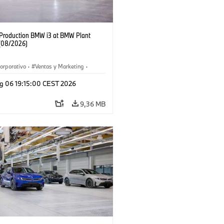
f Production BMW i3 at BMW Plant
(08/2026)
orporativo
·
Ventas y Marketing
·
 de Producción
·
Localizaciones
·
i3
·
g 06 19:15:00 CEST 2026
9,36 MB