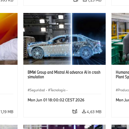
BMW Group and Mistral AI advance AI in crash
Humanoi
simulation
Plant S
Seguridad
·
Tecnología
·
Producc
,
Sistemas de Accionamiento Alternativos,
Logísti
Mon Jun 01 18:00:02 CEST 2026
Mon Ju
Movilidad del Futuro
Recicla
·
Tecnologías de propulsión
·
1,19 MB
4,63 MB
Artificial Intelligence