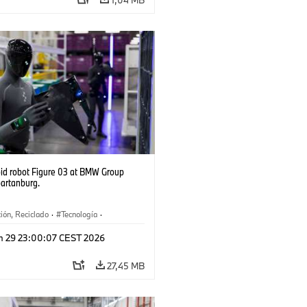
d robot Figure 03 at BMW Group
partanburg.
ión, Reciclado
·
Tecnología
·
ca
·
Industry 4.0
·
Producción
·
n 29 23:00:07 CEST 2026
je
·
Logística inteligente
27,45 MB