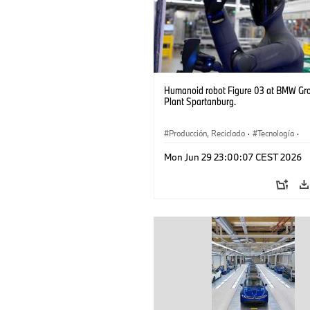
Humanoid robot Figure 03 at BMW Gr
Plant Spartanburg.
Producción, Reciclado
·
Tecnología
·
Logística
·
Industry 4.0
·
Producción
Mon Jun 29 23:00:07 CEST 2026
Reciclaje
·
Logística inteligente