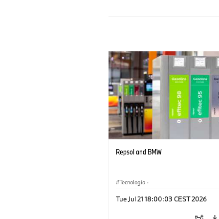
Repsol and BMW
Tecnología
·
Sistemas de Accionamiento Alternativos
Tue Jul 21 18:00:03 CEST 2026
Movilidad del Futuro