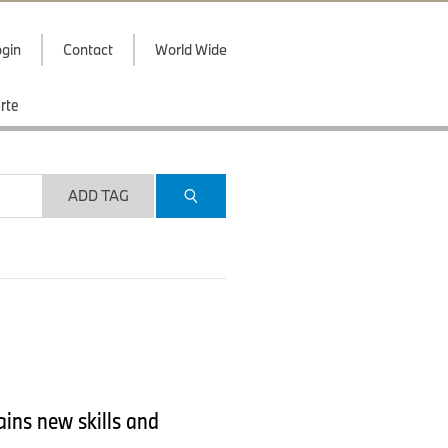
gin
Contact
World Wide
rte
ADD TAG
ins new skills and