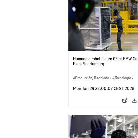
Humanoid robot Figure 03 at BMW Gr
Plant Spartanburg.
Producción, Reciclado
·
Tecnología
·
Logística
·
Industry 4.0
·
Producción
Mon Jun 29 23:00:07 CEST 2026
Reciclaje
·
Logística inteligente