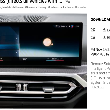
s (affects all vehicles with ...
, Movilidad del Futuro
·
Automated Driving
·
Sistemas de Asistencia al Conductor
DOWNLOAD
L
H
Fri Nov 24 2
P90478314
Remote Sof
Intelligent 
skills and s
(affects all
System 8 be
(10/2022)