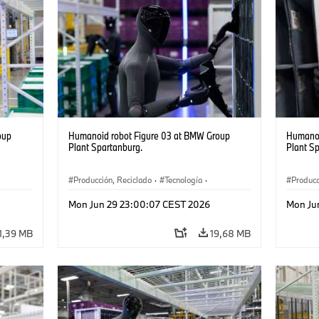
oup
Humanoid robot Figure 03 at BMW Group
Humanoi
Plant Spartanburg.
Plant S
Producción, Reciclado
·
Tecnología
·
Producc
·
Logística
·
Industry 4.0
·
Producción
·
Logísti
Mon Jun 29 23:00:07 CEST 2026
Mon Ju
Reciclaje
·
Logística inteligente
Recicla
1,39 MB
19,68 MB