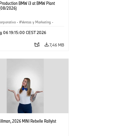
f Production BMW i3 at BMW Plant
(08/2026)
orporativo
·
Ventas y Marketing
·
 de Producción
·
Localizaciones
·
i3
·
g 06 19:15:00 CEST 2026
7,46 MB
Killman, 2026 MINI Rebelle Rallyist