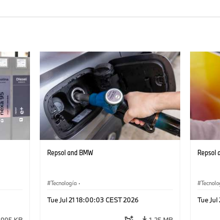
Repsol and BMW
Repsol
Tecnología
·
Tecnolo
,
Sistemas de Accionamiento Alternativos,
Sistema
Tue Jul 21 18:00:03 CEST 2026
Tue Jul
Movilidad del Futuro
Movilida
995 KB
1,25 MB