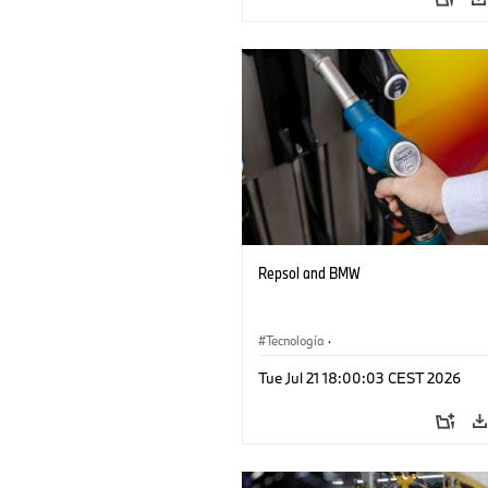
Repsol and BMW
Tecnología
·
Sistemas de Accionamiento Alternativos
Tue Jul 21 18:00:03 CEST 2026
Movilidad del Futuro