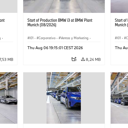
ant
Start of Production BMW i3 at BMW Plant
Start o
Munich (08/2026)
Munich 
g
·
I01
·
Corporativo
·
Ventas y Marketing
·
I01
·
C
·
i3
·
Plantas de Producción
·
Localizaciones
·
i3
·
Plantas
Thu Aug 06 19:15:01 CEST 2026
Thu Au
BMW i
BMW i
7,53 MB
8,24 MB