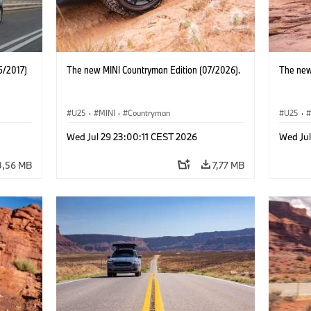
5/2017)
The new MINI Countryman Edition (07/2026).
The new
U25
·
MINI
·
Countryman
U25
·
Wed Jul 29 23:00:11 CEST 2026
Wed Jul
3,56 MB
7,77 MB