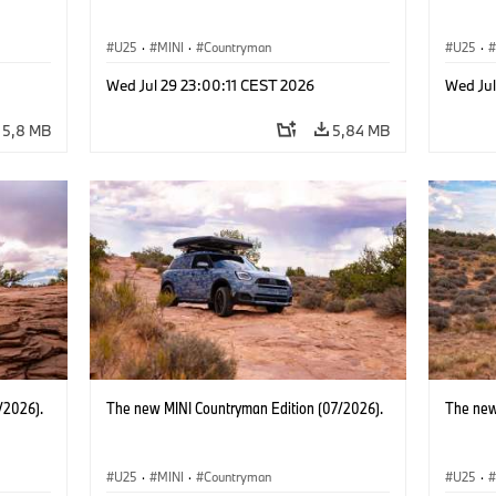
U25
·
MINI
·
Countryman
U25
·
Wed Jul 29 23:00:11 CEST 2026
Wed Jul
5,8 MB
5,84 MB
/2026).
The new MINI Countryman Edition (07/2026).
The new
U25
·
MINI
·
Countryman
U25
·