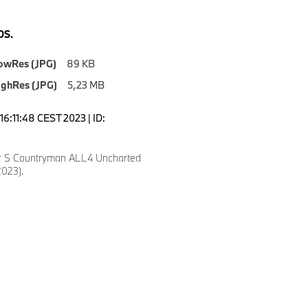
S.
owRes (JPG)
89 KB
ighRes (JPG)
5,23 MB
16:11:48 CEST 2023 | ID:
r S Countryman ALL4 Uncharted
2023).