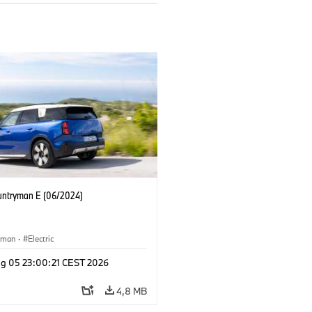
untryman E (06/2024)
yman
·
Electric
g 05 23:00:21 CEST 2026
4,8 MB