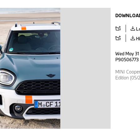
DOWNLOAD
L
H
Wed May 31 
P90506773
MINI Coope
Edition (05/