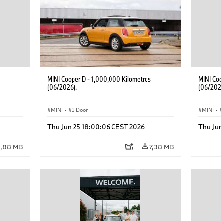
MINI Cooper D - 1,000,000 Kilometres
MINI Co
(06/2026).
(06/202
MINI
·
3 Door
MINI
·
Thu Jun 25 18:00:06 CEST 2026
Thu Ju
5,88 MB
7,38 MB