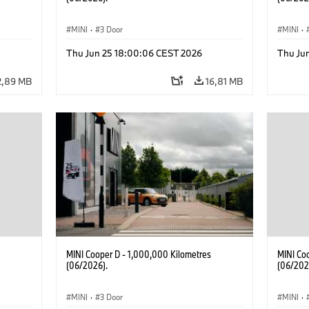
MINI
·
3 Door
MINI
·
Thu Jun 25 18:00:06 CEST 2026
Thu Ju
2,89 MB
16,81 MB
MINI Cooper D - 1,000,000 Kilometres
MINI Co
(06/2026).
(06/202
MINI
·
3 Door
MINI
·