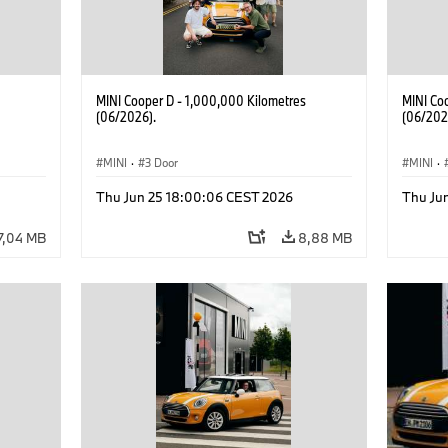
MINI Cooper D - 1,000,000 Kilometres
MINI Co
(06/2026).
(06/202
MINI
·
3 Door
MINI
·
Thu Jun 25 18:00:06 CEST 2026
Thu Ju
7,04 MB
8,88 MB