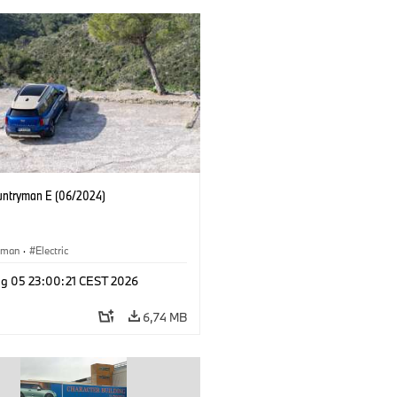
untryman E (06/2024)
yman
·
Electric
g 05 23:00:21 CEST 2026
6,74 MB