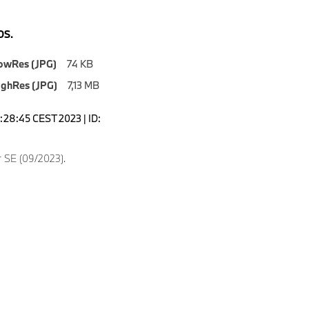
S.
owRes (JPG)
74 KB
ighRes (JPG)
7,13 MB
6:28:45 CEST 2023 | ID:
 SE (09/2023).