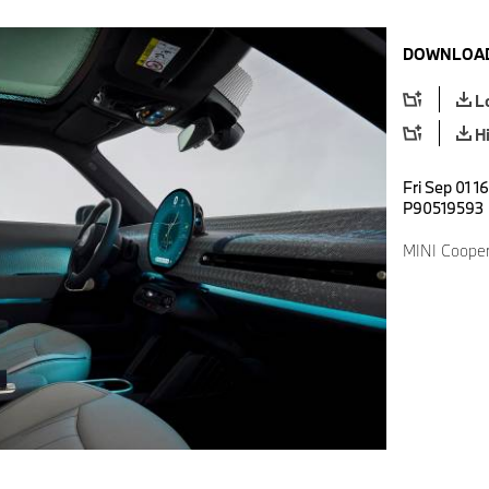
DOWNLOAD
L
H
Fri Sep 01 1
P90519593
MINI Cooper