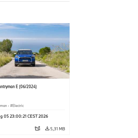
untryman E (06/2024)
yman
·
Electric
g 05 23:00:21 CEST 2026
5,31 MB