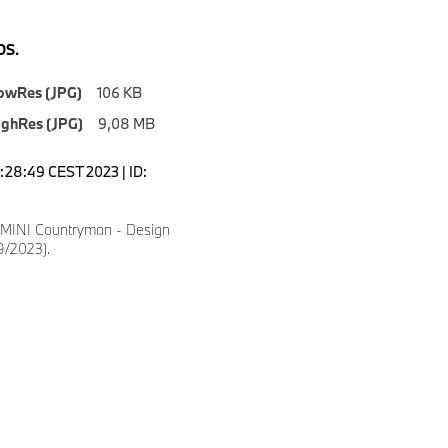
S.
owRes (JPG)
106 KB
ighRes (JPG)
9,08 MB
6:28:49 CEST 2023 | ID:
 MINI Countryman - Design
9/2023).