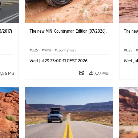
5/2017)
The new MINI Countryman Edition (07/2026).
The new
U25
·
MINI
·
Countryman
U25
·
Wed Jul 29 23:00:11 CEST 2026
Wed Jul
3,56 MB
7,77 MB