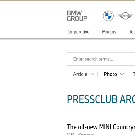
Corporativo
Marcas
Te
Enter search terms...
Article
Photo
PRESSCLUB ARG
The all-new MINI Country
F60
·
Countryman