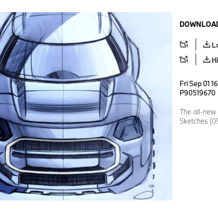
DOWNLOAD
L
H
Fri Sep 01 1
P90519670
The all-new
Sketches (0