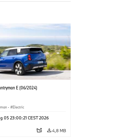
untryman E (06/2024)
yman
·
Electric
g 05 23:00:21 CEST 2026
4,8 MB