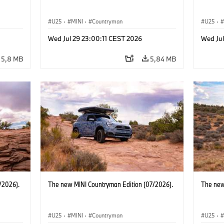
U25
·
MINI
·
Countryman
U25
·
Wed Jul 29 23:00:11 CEST 2026
Wed Jul
5,8 MB
5,84 MB
/2026).
The new MINI Countryman Edition (07/2026).
The new
U25
·
MINI
·
Countryman
U25
·