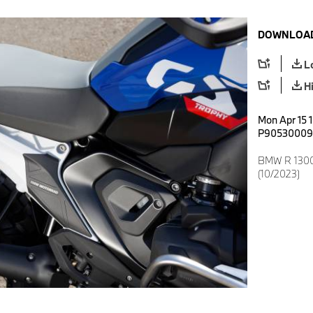
DOWNLOAD
L
H
Mon Apr 15 
P90530009
BMW R 1300 
(10/2023)