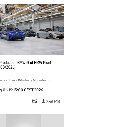
f Production BMW i3 at BMW Plant
(08/2026)
orporativo
·
Ventas y Marketing
·
 de Producción
·
Localizaciones
·
i3
·
g 06 19:15:00 CEST 2026
7,46 MB