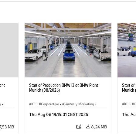
ant
Start of Production BMW i3 at BMW Plant
Start o
Munich (08/2026)
Munich 
g
·
I01
·
Corporativo
·
Ventas y Marketing
·
I01
·
C
·
i3
·
Plantas de Producción
·
Localizaciones
·
i3
·
Plantas
Thu Aug 06 19:15:01 CEST 2026
Thu Au
BMW i
BMW i
7,53 MB
8,24 MB