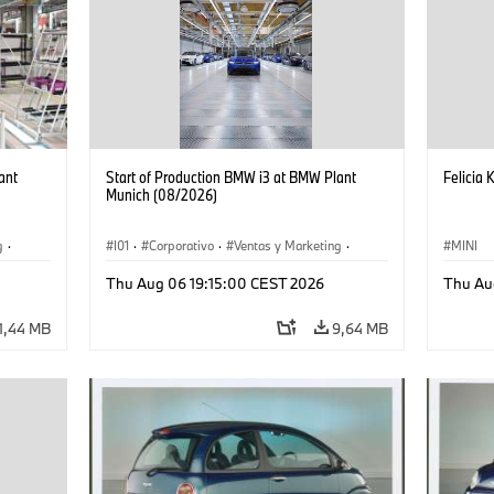
ant
Start of Production BMW i3 at BMW Plant
Felicia 
Munich (08/2026)
g
·
I01
·
Corporativo
·
Ventas y Marketing
·
MINI
·
i3
·
Plantas de Producción
·
Localizaciones
·
i3
·
Thu Aug 06 19:15:00 CEST 2026
Thu Au
BMW i
1,44 MB
9,64 MB