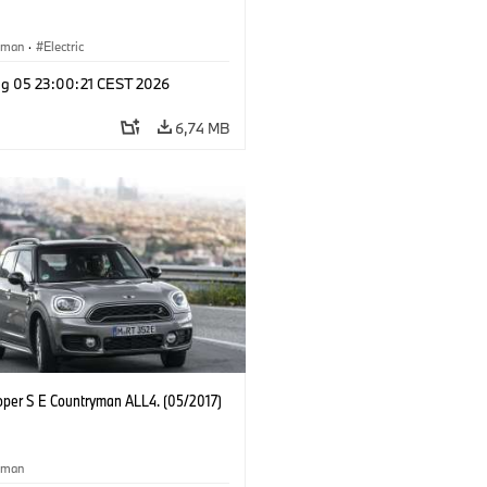
yman
·
Electric
g 05 23:00:21 CEST 2026
6,74 MB
oper S E Countryman ALL4. (05/2017)
yman