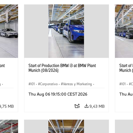
ant
Start of Production BMW i3 at BMW Plant
Start o
Munich (08/2026)
Munich 
g
·
I01
·
Corporativo
·
Ventas y Marketing
·
I01
·
C
·
i3
·
Plantas de Producción
·
Localizaciones
·
i3
·
Plantas
Thu Aug 06 19:15:00 CEST 2026
Thu Au
BMW i
BMW i
9,75 MB
9,43 MB