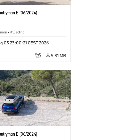
untryman E (06/2024)
yman
·
Electric
g 05 23:00:21 CEST 2026
5,31 MB
untryman E (06/2024)