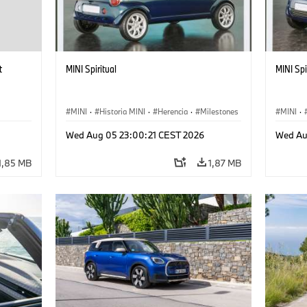
t
MINI Spiritual
MINI Spi
MINI
·
Historia MINI
·
Herencia
·
Milestones
MINI
·
Wed Aug 05 23:00:21 CEST 2026
Wed Au
1,85 MB
1,87 MB