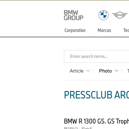
Corporativo
Marcas
Te
Enter search terms...
Article
Photo
PRESSCLUB ARG
BMW R 1300 GS. GS Troph
R 1300 GS
·
Serie R