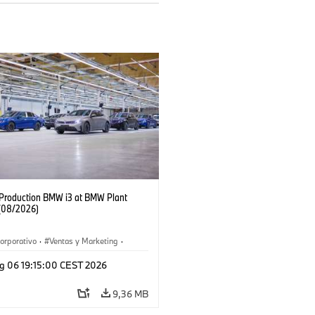
f Production BMW i3 at BMW Plant
(08/2026)
orporativo
·
Ventas y Marketing
·
 de Producción
·
Localizaciones
·
i3
·
g 06 19:15:00 CEST 2026
9,36 MB