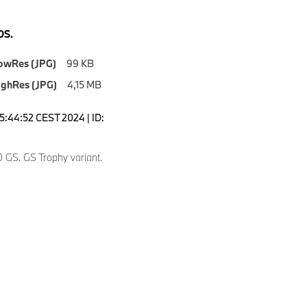
S.
owRes (JPG)
99 KB
ighRes (JPG)
4,15 MB
15:44:52 CEST 2024 | ID:
GS. GS Trophy variant.