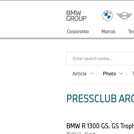
Corporativo
Marcas
Te
Enter search terms...
Article
Photo
PRESSCLUB ARG
BMW R 1300 GS. GS Troph
R 1300 GS
·
Serie R