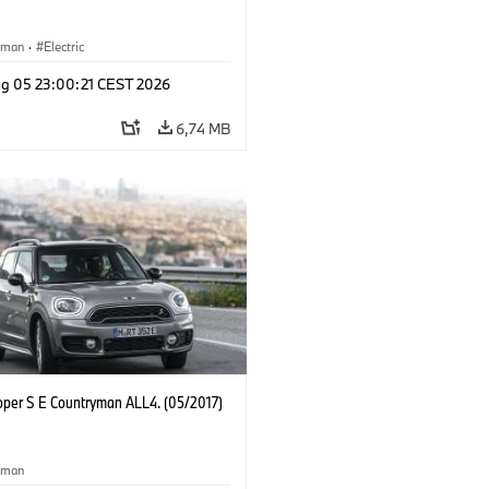
yman
·
Electric
g 05 23:00:21 CEST 2026
6,74 MB
oper S E Countryman ALL4. (05/2017)
yman