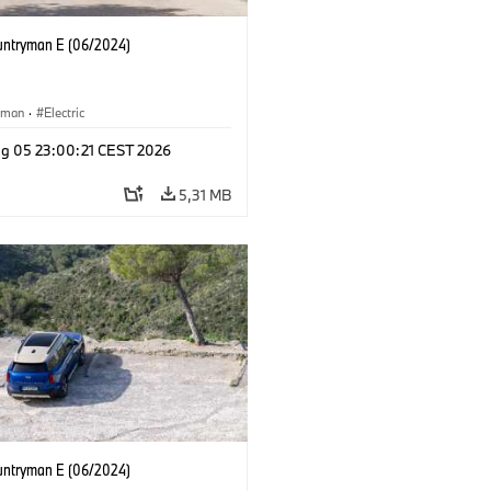
untryman E (06/2024)
yman
·
Electric
g 05 23:00:21 CEST 2026
5,31 MB
untryman E (06/2024)