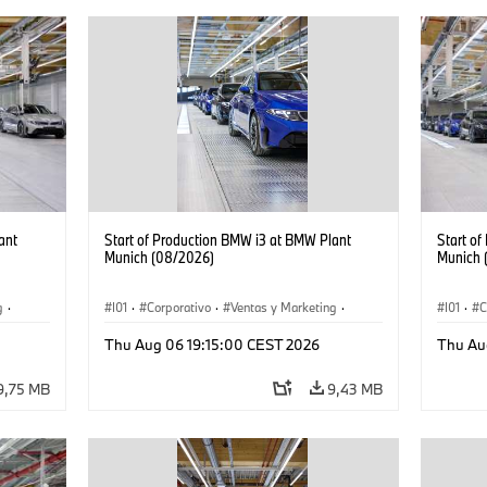
ant
Start of Production BMW i3 at BMW Plant
Start o
Munich (08/2026)
Munich 
g
·
I01
·
Corporativo
·
Ventas y Marketing
·
I01
·
C
·
i3
·
Plantas de Producción
·
Localizaciones
·
i3
·
Plantas
Thu Aug 06 19:15:00 CEST 2026
Thu Au
BMW i
BMW i
9,75 MB
9,43 MB