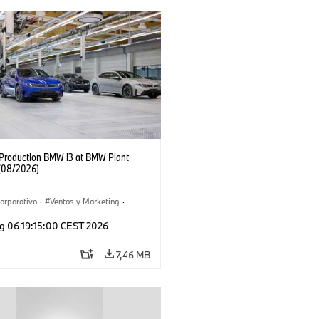
f Production BMW i3 at BMW Plant
(08/2026)
orporativo
·
Ventas y Marketing
·
 de Producción
·
Localizaciones
·
i3
·
g 06 19:15:00 CEST 2026
7,46 MB