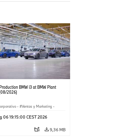
f Production BMW i3 at BMW Plant
(08/2026)
orporativo
·
Ventas y Marketing
·
 de Producción
·
Localizaciones
·
i3
·
g 06 19:15:00 CEST 2026
9,36 MB