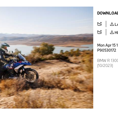
DOWNLOAD
L
H
Mon Apr 15 
P90530172
BMW R 1300 
(10/2023)