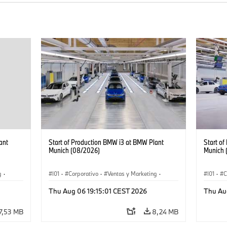
ant
Start of Production BMW i3 at BMW Plant
Start o
Munich (08/2026)
Munich 
g
·
I01
·
Corporativo
·
Ventas y Marketing
·
I01
·
C
·
i3
·
Plantas de Producción
·
Localizaciones
·
i3
·
Plantas
Thu Aug 06 19:15:01 CEST 2026
Thu Au
BMW i
BMW i
7,53 MB
8,24 MB