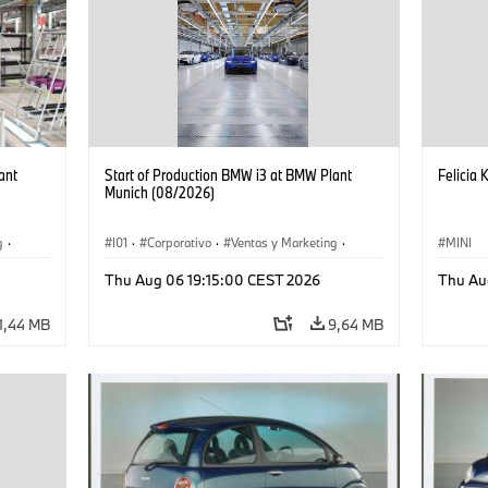
ant
Start of Production BMW i3 at BMW Plant
Felicia 
Munich (08/2026)
g
·
I01
·
Corporativo
·
Ventas y Marketing
·
MINI
·
i3
·
Plantas de Producción
·
Localizaciones
·
i3
·
Thu Aug 06 19:15:00 CEST 2026
Thu Au
BMW i
1,44 MB
9,64 MB