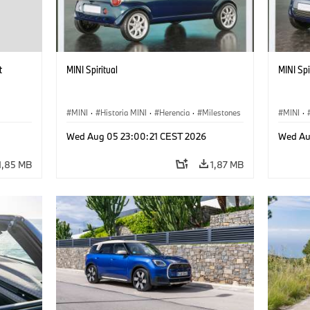
t
MINI Spiritual
MINI Spi
MINI
·
Historia MINI
·
Herencia
·
Milestones
MINI
·
Wed Aug 05 23:00:21 CEST 2026
Wed Au
1,85 MB
1,87 MB