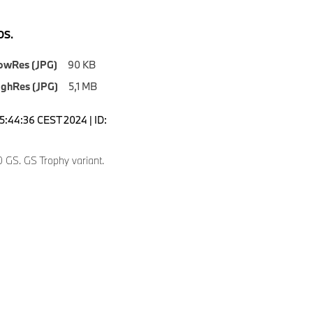
S.
owRes (JPG)
90 KB
ighRes (JPG)
5,1 MB
15:44:36 CEST 2024 | ID:
GS. GS Trophy variant.