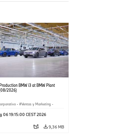
f Production BMW i3 at BMW Plant
(08/2026)
orporativo
·
Ventas y Marketing
·
 de Producción
·
Localizaciones
·
i3
·
g 06 19:15:00 CEST 2026
9,36 MB