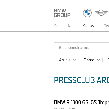
Corporativo
Marcas
Te
Enter search terms...
Article
Photo
PRESSCLUB ARG
BMW R 1300 GS. GS Troph
R 1300 GS
·
Serie R