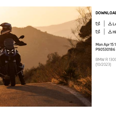
DOWNLOAD
L
H
Mon Apr 15 1
P90530186
BMW R 1300 
(10/2023)