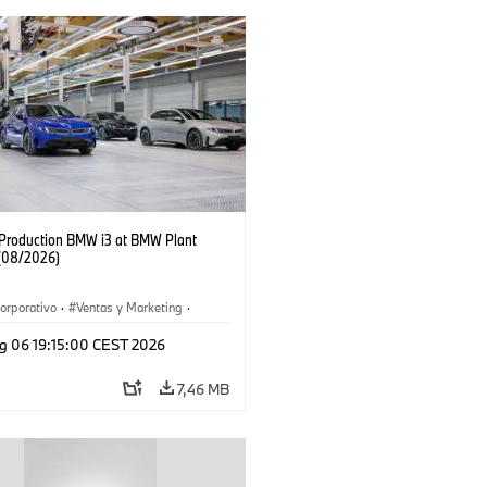
f Production BMW i3 at BMW Plant
(08/2026)
orporativo
·
Ventas y Marketing
·
 de Producción
·
Localizaciones
·
i3
·
g 06 19:15:00 CEST 2026
7,46 MB