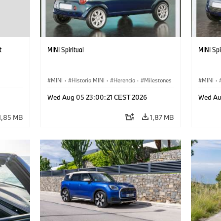
t
MINI Spiritual
MINI Spi
MINI
·
Historia MINI
·
Herencia
·
Milestones
MINI
·
Wed Aug 05 23:00:21 CEST 2026
Wed Au
1,85 MB
1,87 MB