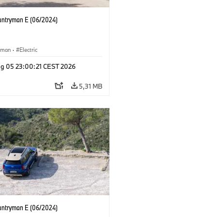
untryman E (06/2024)
yman
·
Electric
g 05 23:00:21 CEST 2026
5,31 MB
untryman E (06/2024)