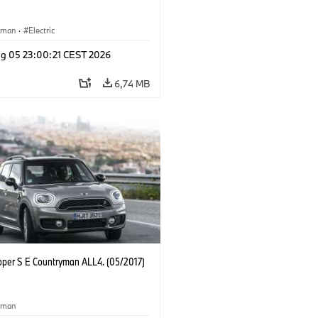
yman
·
Electric
g 05 23:00:21 CEST 2026
6,74 MB
oper S E Countryman ALL4. (05/2017)
yman