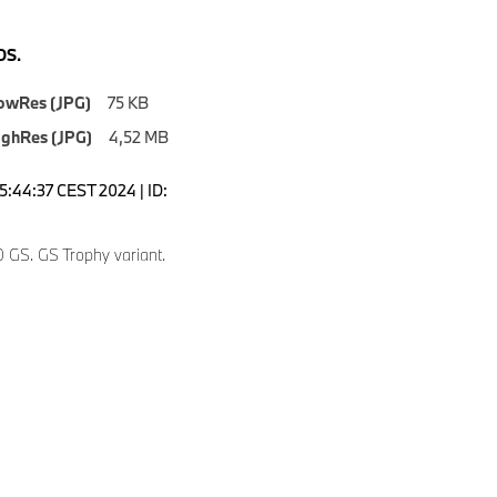
S.
owRes (JPG)
75 KB
ighRes (JPG)
4,52 MB
5:44:37 CEST 2024 | ID:
GS. GS Trophy variant.