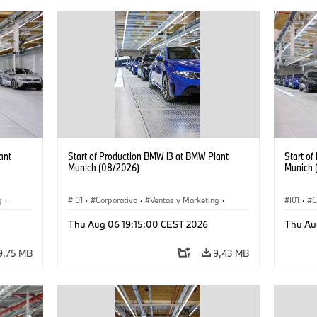
ant
Start of Production BMW i3 at BMW Plant
Start o
Munich (08/2026)
Munich 
g
·
I01
·
Corporativo
·
Ventas y Marketing
·
I01
·
C
·
i3
·
Plantas de Producción
·
Localizaciones
·
i3
·
Plantas
Thu Aug 06 19:15:00 CEST 2026
Thu Au
BMW i
BMW i
9,75 MB
9,43 MB