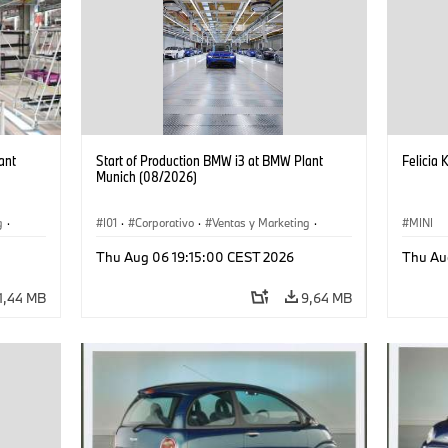
ant
Start of Production BMW i3 at BMW Plant
Felicia 
Munich (08/2026)
g
·
I01
·
Corporativo
·
Ventas y Marketing
·
MINI
·
i3
·
Plantas de Producción
·
Localizaciones
·
i3
·
Thu Aug 06 19:15:00 CEST 2026
Thu Au
BMW i
1,44 MB
9,64 MB