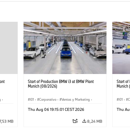
ant
Start of Production BMW i3 at BMW Plant
Start o
Munich (08/2026)
Munich 
g
·
I01
·
Corporativo
·
Ventas y Marketing
·
I01
·
C
·
i3
·
Plantas de Producción
·
Localizaciones
·
i3
·
Plantas
Thu Aug 06 19:15:01 CEST 2026
Thu Au
BMW i
BMW i
7,53 MB
8,24 MB