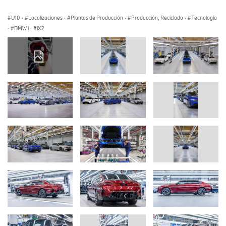
U10
·
Localizaciones
·
Plantas de Producción
·
Producción, Reciclado
·
Tecnología
·
BMW i
·
iX2