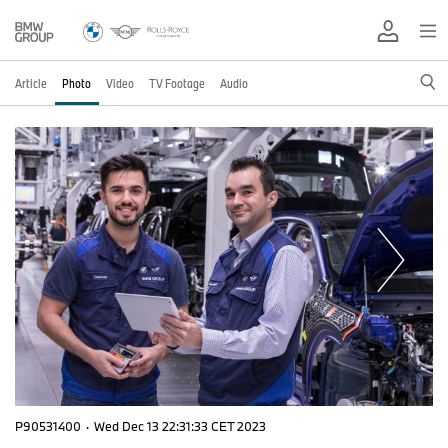
Article
Photo
Video
TV Footage
Audio
P90531400
·
Wed Dec 13 22:31:33 CET 2023