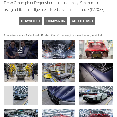
BMW Group plant Regensburg, car assembly: Smart maintenance
using artificial intelligence – Predictive maintenance (11/2023)
DOWNLOAD
COMPARTIR
ADD TO CART
Localizaciones
·
Plantas de Producción
·
Tecnología
·
Producción, Reciclado