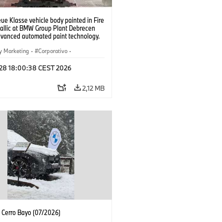
e Klasse vehicle body painted in Fire
allic at BMW Group Plant Debrecen
dvanced automated paint technology.
6)
y Marketing
·
Corporativo
·
 de Producción
·
Localizaciones
l 28 18:00:38 CEST 2026
2,12 MB
Cerro Bayo (07/2026)