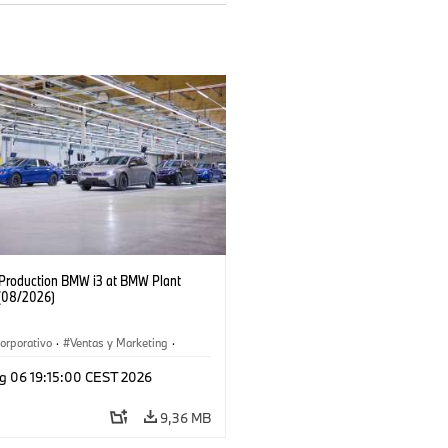
f Production BMW i3 at BMW Plant
(08/2026)
orporativo
·
Ventas y Marketing
·
 de Producción
·
Localizaciones
·
i3
·
g 06 19:15:00 CEST 2026
9,36 MB