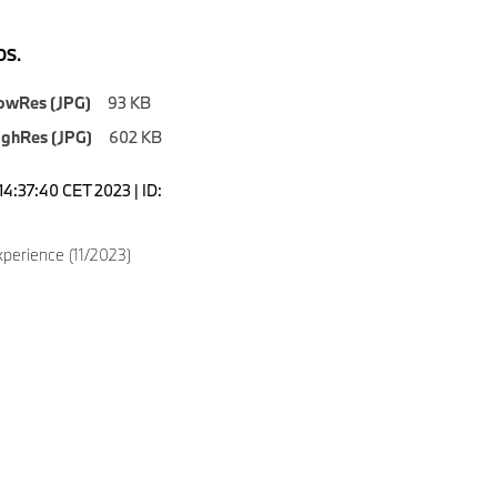
S.
owRes (JPG)
93 KB
ighRes (JPG)
602 KB
14:37:40 CET 2023 | ID:
erience (11/2023)