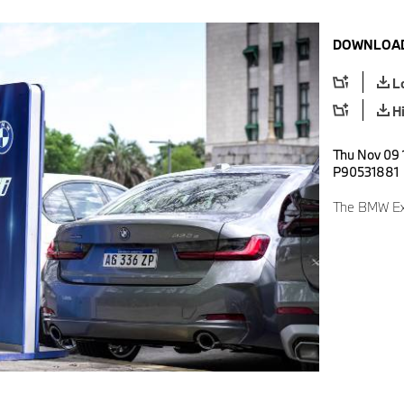
DOWNLOAD
L
H
Thu Nov 09 
P90531881
The BMW Exp