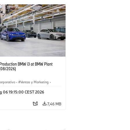
f Production BMW i3 at BMW Plant
(08/2026)
orporativo
·
Ventas y Marketing
·
 de Producción
·
Localizaciones
·
i3
·
g 06 19:15:00 CEST 2026
7,46 MB