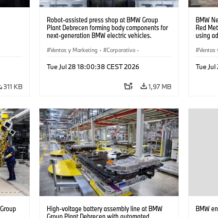
Robot-assisted press shop at BMW Group
BMW Neu
Plant Debrecen forming body components for
Red Met
next-generation BMW electric vehicles.
using a
(07/2026)
(07/202
Ventas y Marketing
·
Corporativo
·
Ventas 
Plantas de Producción
·
Localizaciones
Plantas
Tue Jul 28 18:00:38 CEST 2026
Tue Ju
311 KB
1,97 MB
 Group
High-voltage battery assembly line at BMW
BMW en 
n
Group Plant Debrecen with automated