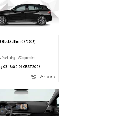
 BlackEdition (08/2026)
y Marketing
·
Corporativo
g 03 18:00:01 CEST 2026
101 KB