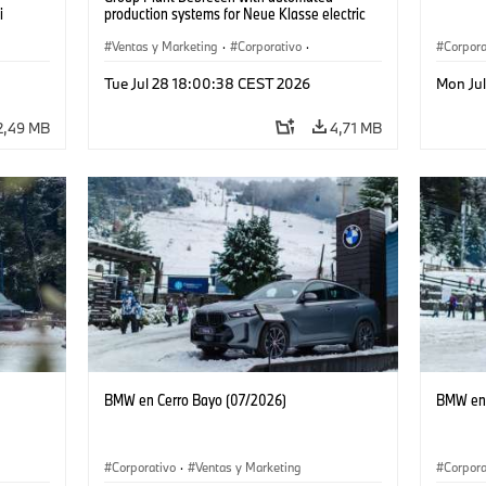
i
production systems for Neue Klasse electric
vehicles. (07/2026)
Ventas y Marketing
·
Corporativo
·
Corpora
Plantas de Producción
·
Localizaciones
Tue Jul 28 18:00:38 CEST 2026
Mon Jul
2,49 MB
4,71 MB
BMW en Cerro Bayo (07/2026)
BMW en 
Corporativo
·
Ventas y Marketing
Corpora