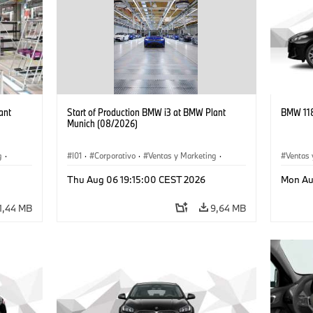
ant
Start of Production BMW i3 at BMW Plant
BMW 118
Munich (08/2026)
g
·
I01
·
Corporativo
·
Ventas y Marketing
·
Ventas 
·
i3
·
Plantas de Producción
·
Localizaciones
·
i3
·
Thu Aug 06 19:15:00 CEST 2026
Mon Au
BMW i
1,44 MB
9,64 MB