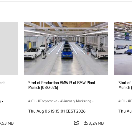
ant
Start of Production BMW i3 at BMW Plant
Start o
Munich (08/2026)
Munich 
g
·
I01
·
Corporativo
·
Ventas y Marketing
·
I01
·
C
·
i3
·
Plantas de Producción
·
Localizaciones
·
i3
·
Plantas
Thu Aug 06 19:15:01 CEST 2026
Thu Au
BMW i
BMW i
7,53 MB
8,24 MB