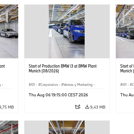
ant
Start of Production BMW i3 at BMW Plant
Start o
Munich (08/2026)
Munich 
g
·
I01
·
Corporativo
·
Ventas y Marketing
·
I01
·
C
·
i3
·
Plantas de Producción
·
Localizaciones
·
i3
·
Plantas
Thu Aug 06 19:15:00 CEST 2026
Thu Au
BMW i
BMW i
9,75 MB
9,43 MB