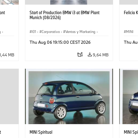
ant
Start of Production BMW i3 at BMW Plant
Felicia 
Munich (08/2026)
g
·
I01
·
Corporativo
·
Ventas y Marketing
·
MINI
·
i3
·
Plantas de Producción
·
Localizaciones
·
i3
·
Thu Aug 06 19:15:00 CEST 2026
Thu Au
BMW i
1,44 MB
9,64 MB
t
MINI Spiritual
MINI Spi