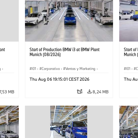
ant
Start of Production BMW i3 at BMW Plant
Start o
Munich (08/2026)
Munich 
g
·
I01
·
Corporativo
·
Ventas y Marketing
·
I01
·
C
·
i3
·
Plantas de Producción
·
Localizaciones
·
i3
·
Plantas
Thu Aug 06 19:15:01 CEST 2026
Thu Au
BMW i
BMW i
7,53 MB
8,24 MB