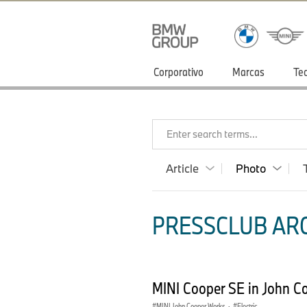
Corporativo
Marcas
Te
Enter search terms...
Article
Photo
PRESSCLUB ARG
MINI Cooper SE in John C
MINI John Cooper Works
·
Electric