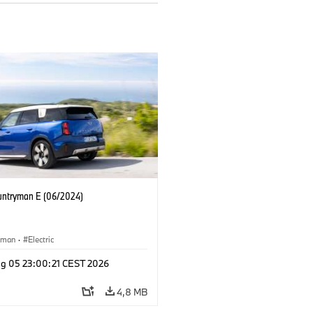
untryman E (06/2024)
yman
·
Electric
g 05 23:00:21 CEST 2026
4,8 MB