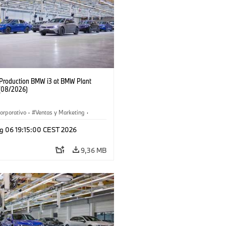
f Production BMW i3 at BMW Plant
(08/2026)
orporativo
·
Ventas y Marketing
·
 de Producción
·
Localizaciones
·
i3
·
g 06 19:15:00 CEST 2026
9,36 MB