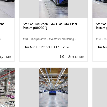
ant
Start of Production BMW i3 at BMW Plant
Start o
Munich (08/2026)
Munich 
g
·
I01
·
Corporativo
·
Ventas y Marketing
·
I01
·
C
·
i3
·
Plantas de Producción
·
Localizaciones
·
i3
·
Plantas
Thu Aug 06 19:15:00 CEST 2026
Thu Au
BMW i
BMW i
9,75 MB
9,43 MB