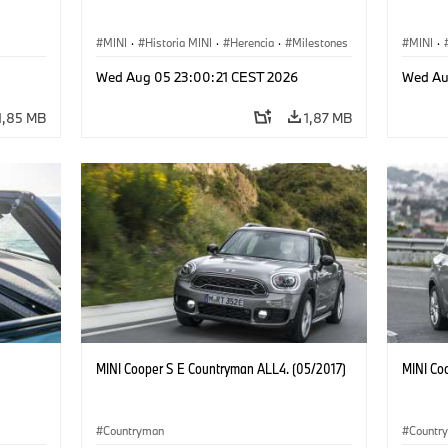
MINI
·
Historia MINI
·
Herencia
·
Milestones
MINI
·
Wed Aug 05 23:00:21 CEST 2026
Wed Au
1,85 MB
1,87 MB
MINI Cooper S E Countryman ALL4. (05/2017)
MINI Co
Countryman
Countr