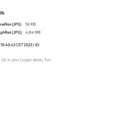
S.
owRes (JPG)
50 KB
ighRes (JPG)
4,84 MB
19:40:43 CET 2023 | ID:
 SE in John Cooper Works Trim