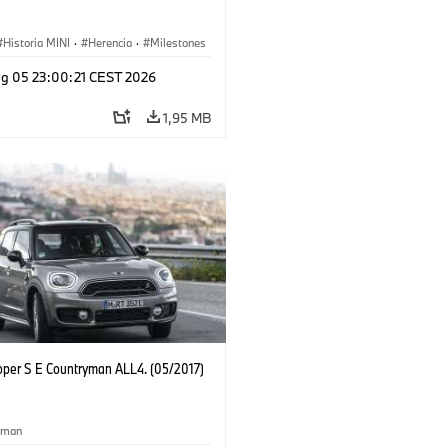
Historia MINI
·
Herencia
·
Milestones
g 05 23:00:21 CEST 2026
1,95 MB
oper S E Countryman ALL4. (05/2017)
yman