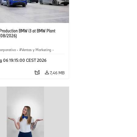
f Production BMW i3 at BMW Plant
(08/2026)
orporativo
·
Ventas y Marketing
·
 de Producción
·
Localizaciones
·
i3
·
g 06 19:15:00 CEST 2026
7,46 MB