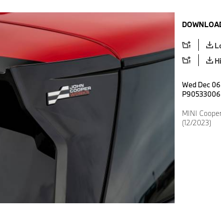
DOWNLOAD
L
H
Wed Dec 06 
P90533006
MINI Cooper
(12/2023)