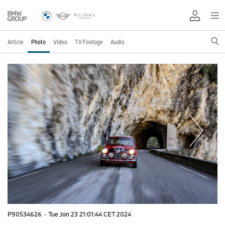
Article
Photo
Video
TV Footage
Audio
P90534626
·
Tue Jan 23 21:01:44 CET 2024