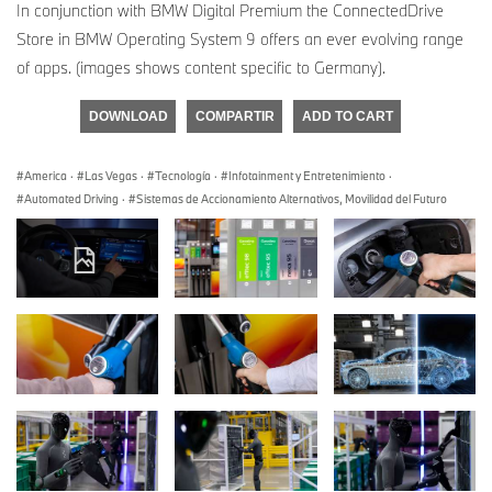
In conjunction with BMW Digital Premium the ConnectedDrive
Store in BMW Operating System 9 offers an ever evolving range
of apps. (images shows content specific to Germany).
DOWNLOAD
COMPARTIR
ADD TO CART
America
·
Las Vegas
·
Tecnología
·
Infotainment y Entretenimiento
·
Automated Driving
·
Sistemas de Accionamiento Alternativos, Movilidad del Futuro