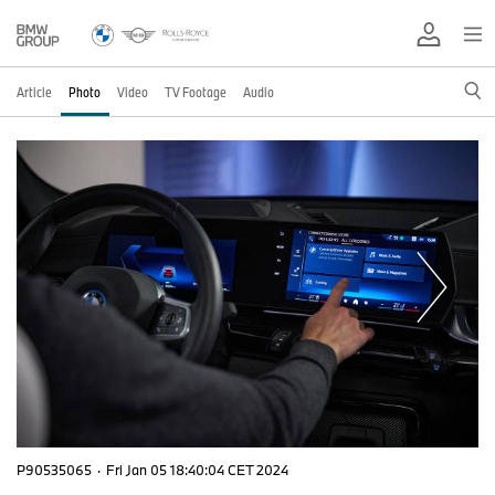
Article
Photo
Video
TV Footage
Audio
P90535065
·
Fri Jan 05 18:40:04 CET 2024