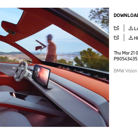
DOWNLOAD
L
H
Thu Mar 21 
P90543435
BMW Vision 