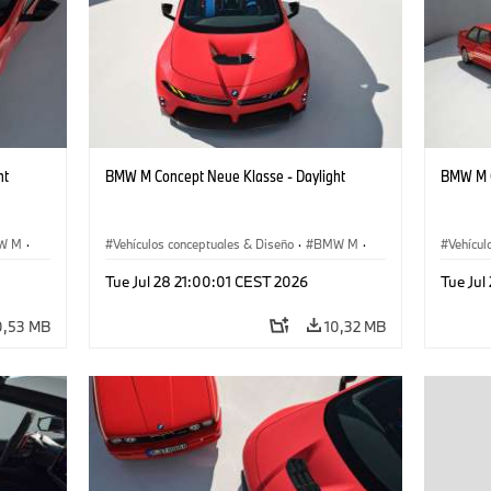
ht
BMW M Concept Neue Klasse - Daylight
BMW M C
W M
·
Vehículos conceptuales & Diseño
·
BMW M
·
Vehícul
BMW Design
BMW D
Tue Jul 28 21:00:01 CEST 2026
Tue Jul
0,53 MB
10,32 MB