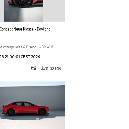
oncept Neue Klasse - Daylight
os conceptuales & Diseño
·
BMW M
·
esign
 28 21:00:01 CEST 2026
11,02 MB