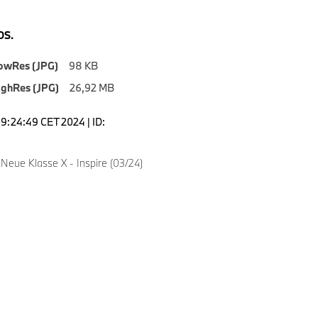
S.
owRes (JPG)
98 KB
ighRes (JPG)
26,92 MB
09:24:49 CET 2024 | ID:
Neue Klasse X - Inspire (03/24)