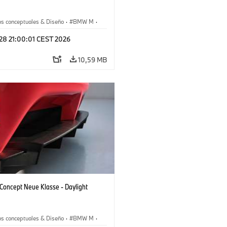
os conceptuales & Diseño
·
BMW M
·
esign
 28 21:00:01 CEST 2026
10,59 MB
oncept Neue Klasse - Daylight
os conceptuales & Diseño
·
BMW M
·