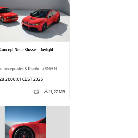
oncept Neue Klasse - Daylight
os conceptuales & Diseño
·
BMW M
·
esign
 28 21:00:01 CEST 2026
11,27 MB