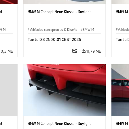
ht
BMW M Concept Neue Klasse - Daylight
BMW M C
W M
·
Vehículos conceptuales & Diseño
·
BMW M
·
Vehícul
BMW Design
BMW D
Tue Jul 28 21:00:01 CEST 2026
Tue Jul
10,3 MB
11,79 MB
ht
BMW M Concept Neue Klasse - Daylight
BMW M C