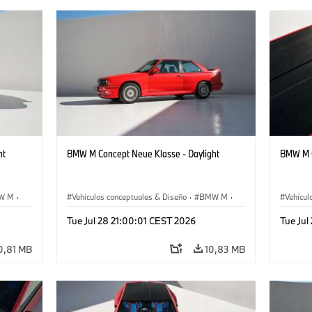
ht
BMW M Concept Neue Klasse - Daylight
BMW M C
W M
·
Vehículos conceptuales & Diseño
·
BMW M
·
Vehícul
BMW Design
BMW D
Tue Jul 28 21:00:01 CEST 2026
Tue Jul
0,81 MB
10,83 MB