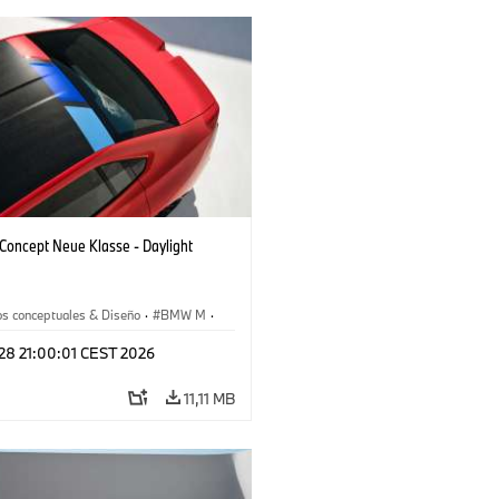
oncept Neue Klasse - Daylight
os conceptuales & Diseño
·
BMW M
·
esign
 28 21:00:01 CEST 2026
11,11 MB