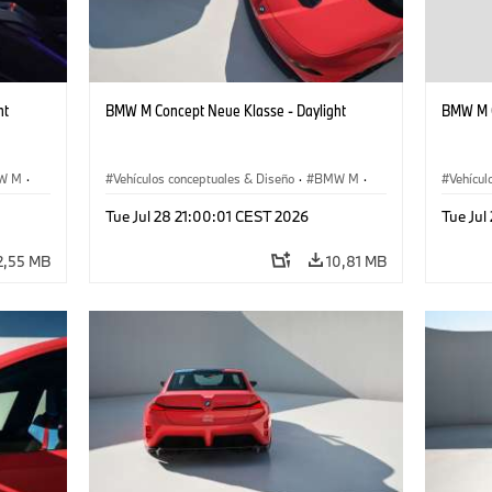
ht
BMW M Concept Neue Klasse - Daylight
BMW M C
W M
·
Vehículos conceptuales & Diseño
·
BMW M
·
Vehícul
BMW Design
BMW D
Tue Jul 28 21:00:01 CEST 2026
Tue Jul
2,55 MB
10,81 MB