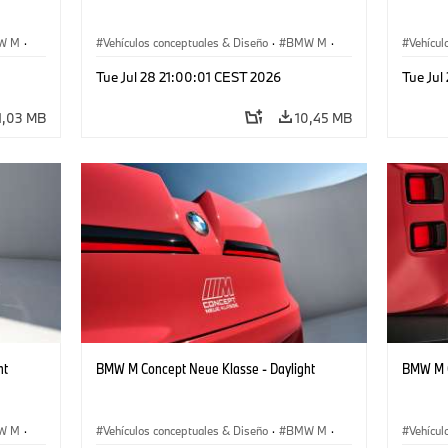
W M
·
Vehículos conceptuales & Diseño
·
BMW M
·
Vehícul
BMW Design
BMW D
Tue Jul 28 21:00:01 CEST 2026
Tue Jul
1,03 MB
10,45 MB
ht
BMW M Concept Neue Klasse - Daylight
BMW M C
W M
·
Vehículos conceptuales & Diseño
·
BMW M
·
Vehícul