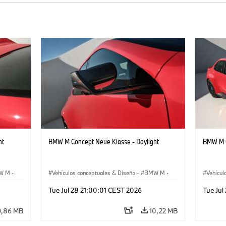
ht
BMW M Concept Neue Klasse - Daylight
BMW M C
W M
·
Vehículos conceptuales & Diseño
·
BMW M
·
Vehícul
BMW Design
BMW D
Tue Jul 28 21:00:01 CEST 2026
Tue Jul
9,86 MB
10,22 MB