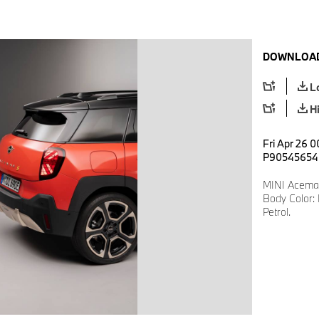
DOWNLOAD
L
H
Fri Apr 26 0
P90545654
MINI Aceman
Body Color: 
Petrol.