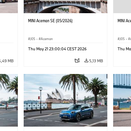
MINI Aceman SE (05/2026)
MINI Ac
J05
·
Aceman
J05
·
Thu May 21 23:00:04 CEST 2026
Thu Ma
5,49 MB
5,13 MB