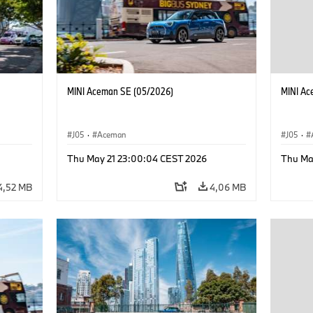
MINI Aceman SE (05/2026)
MINI Ac
J05
·
Aceman
J05
·
Thu May 21 23:00:04 CEST 2026
Thu Ma
4,52 MB
4,06 MB