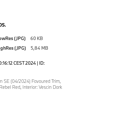
S.
owRes (JPG)
60 KB
ighRes (JPG)
5,84 MB
0:16:12 CEST 2024 | ID:
 SE (04/2024) Favoured Trim,
Rebel Red, Interior: Vescin Dark