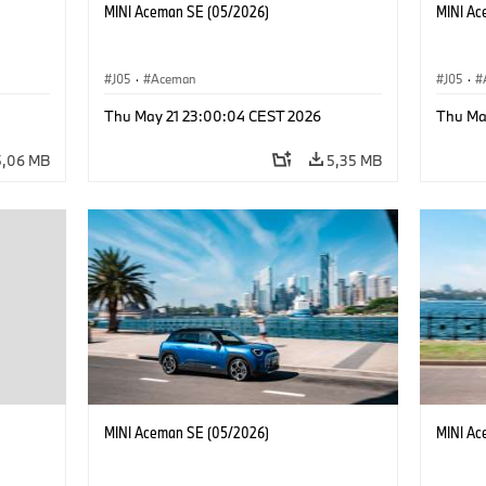
MINI Aceman SE (05/2026)
MINI Ac
J05
·
Aceman
J05
·
Thu May 21 23:00:04 CEST 2026
Thu Ma
5,06 MB
5,35 MB
MINI Aceman SE (05/2026)
MINI Ac