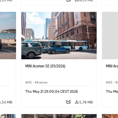
MINI Aceman SE (05/2026)
MINI Ac
J05
·
Aceman
J05
·
Thu May 21 23:00:04 CEST 2026
Thu Ma
5,54 MB
5,78 MB