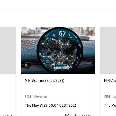
MINI Aceman SE (05/2026)
MINI Ac
J05
·
Aceman
J05
·
Thu May 21 23:00:04 CEST 2026
Thu Ma
4,33 MB
4,33 MB