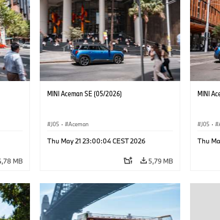
MINI Aceman SE (05/2026)
MINI Ac
J05
·
Aceman
J05
·
Thu May 21 23:00:04 CEST 2026
Thu Ma
4,78 MB
5,79 MB