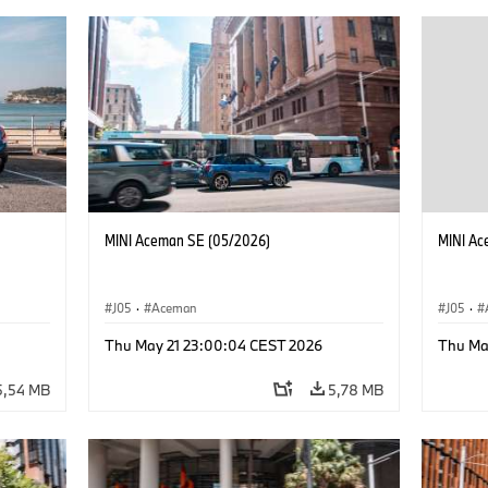
MINI Aceman SE (05/2026)
MINI Ac
J05
·
Aceman
J05
·
Thu May 21 23:00:04 CEST 2026
Thu Ma
5,54 MB
5,78 MB