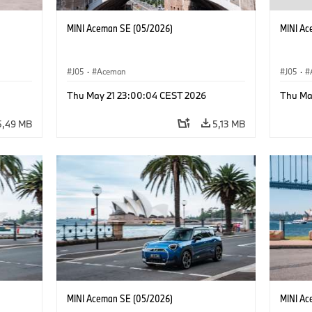
MINI Aceman SE (05/2026)
MINI Ac
J05
·
Aceman
J05
·
Thu May 21 23:00:04 CEST 2026
Thu Ma
5,49 MB
5,13 MB
MINI Aceman SE (05/2026)
MINI Ac