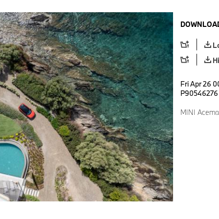
DOWNLOAD
L
H
Fri Apr 26 0
P90546276
MINI Acema