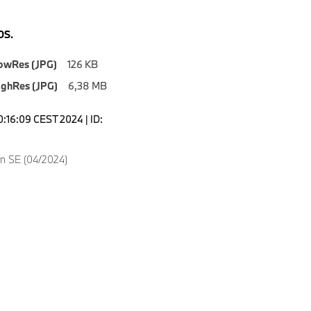
S.
owRes (JPG)
126 KB
ighRes (JPG)
6,38 MB
0:16:09 CEST 2024 | ID:
n SE (04/2024)