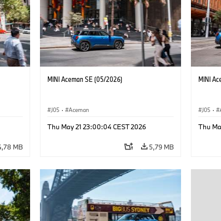
MINI Aceman SE (05/2026)
MINI Ac
J05
·
Aceman
J05
·
Thu May 21 23:00:04 CEST 2026
Thu Ma
4,78 MB
5,79 MB