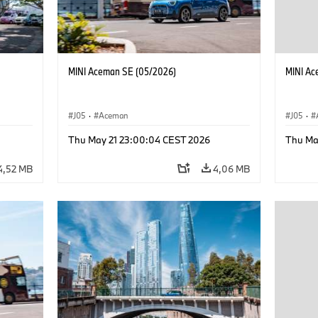
MINI Aceman SE (05/2026)
MINI Ac
J05
·
Aceman
J05
·
Thu May 21 23:00:04 CEST 2026
Thu Ma
4,52 MB
4,06 MB