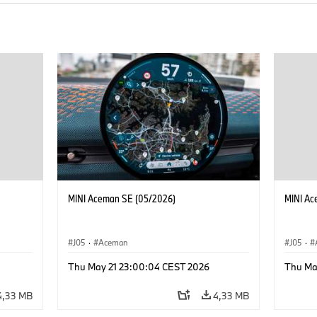
MINI Aceman SE (05/2026)
MINI Ac
J05
·
Aceman
J05
·
Thu May 21 23:00:04 CEST 2026
Thu Ma
4,33 MB
4,33 MB