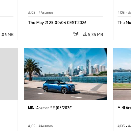
J05
·
Aceman
J05
·
Thu May 21 23:00:04 CEST 2026
Thu Ma
5,06 MB
5,35 MB
MINI Aceman SE (05/2026)
MINI Ac
J05
·
Aceman
J05
·