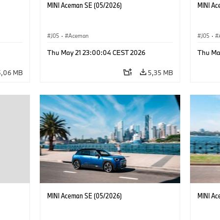
MINI Aceman SE (05/2026)
MINI Ac
J05
·
Aceman
J05
·
Thu May 21 23:00:04 CEST 2026
Thu Ma
5,06 MB
5,35 MB
MINI Aceman SE (05/2026)
MINI Ac