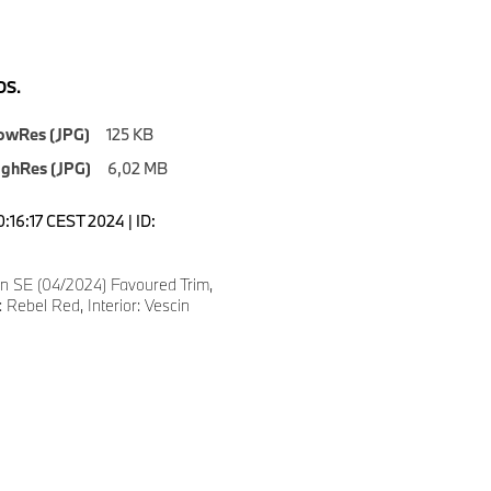
S.
owRes (JPG)
125 KB
ighRes (JPG)
6,02 MB
0:16:17 CEST 2024 | ID:
 SE (04/2024) Favoured Trim,
 Rebel Red, Interior: Vescin