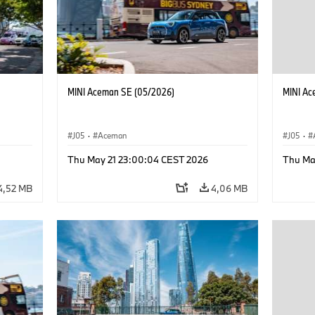
MINI Aceman SE (05/2026)
MINI Ac
J05
·
Aceman
J05
·
Thu May 21 23:00:04 CEST 2026
Thu Ma
4,52 MB
4,06 MB