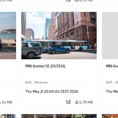
MINI Aceman SE (05/2026)
MINI Ac
J05
·
Aceman
J05
·
Thu May 21 23:00:04 CEST 2026
Thu Ma
5,54 MB
5,78 MB