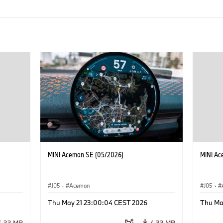
MINI Aceman SE (05/2026)
MINI Ac
J05
·
Aceman
J05
·
Thu May 21 23:00:04 CEST 2026
Thu Ma
4,33 MB
4,33 MB