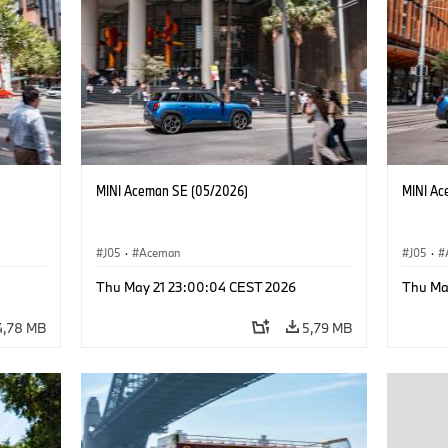
MINI Aceman SE (05/2026)
MINI Ac
J05
·
Aceman
J05
·
Thu May 21 23:00:04 CEST 2026
Thu Ma
4,78 MB
5,79 MB