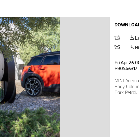
DOWNLOAD
L
H
Fri Apr 26 0
P90546317
MINI Aceman
Body Colour:
Dark Petrol.