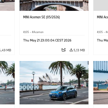
MINI Aceman SE (05/2026)
MINI Ac
J05
·
Aceman
J05
·
Thu May 21 23:00:04 CEST 2026
Thu Ma
5,49 MB
5,13 MB