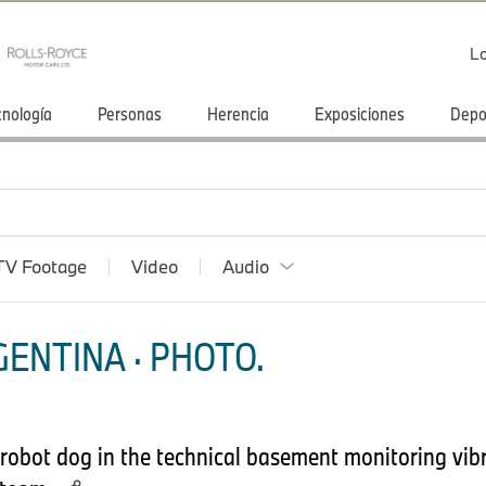
Lo
cnología
Personas
Herencia
Exposiciones
Depo
TV Footage
Video
Audio
ENTINA · PHOTO.
bot dog in the technical basement monitoring vibr