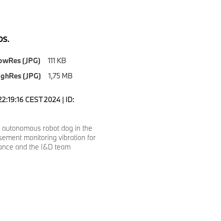
S.
owRes (JPG)
111 KB
ighRes (JPG)
1,75 MB
2:19:16 CEST 2024 | ID:
 autonomous robot dog in the
sement monitoring vibration for
ance and the I&D team