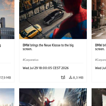
g
BMW brings the Neue Klasse to the big
BMW bri
screen.
screen.
Corporativo
Corpora
Wed Jul 29 18:00:05 CEST 2026
Wed Ju
17,9 MB
8,3 MB