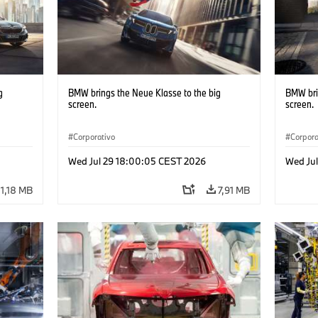
g
BMW brings the Neue Klasse to the big
BMW bri
screen.
screen.
Corporativo
Corpora
Wed Jul 29 18:00:05 CEST 2026
Wed Ju
11,18 MB
7,91 MB