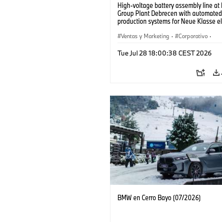
High-voltage battery assembly line a
Group Plant Debrecen with automated
production systems for Neue Klasse el
vehicles. (07/2026)
Ventas y Marketing
·
Corporativo
·
Plantas de Producción
·
Localizaciones
Tue Jul 28 18:00:38 CEST 2026
BMW en Cerro Bayo (07/2026)