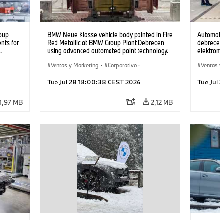
oup
BMW Neue Klasse vehicle body painted in Fire
Automat
nts for
Red Metallic at BMW Group Plant Debrecen
debrecen
.
using advanced automated paint technology.
elektro
(07/2026)
készüln
Ventas y Marketing
·
Corporativo
·
Ventas 
Plantas de Producción
·
Localizaciones
Plantas
Tue Jul 28 18:00:38 CEST 2026
Tue Ju
1,97 MB
2,12 MB