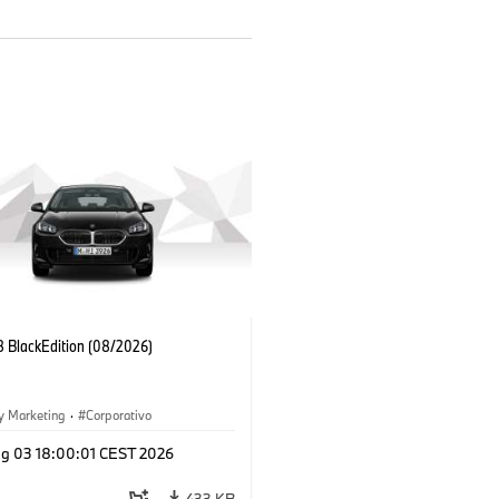
 BlackEdition (08/2026)
y Marketing
·
Corporativo
g 03 18:00:01 CEST 2026
433 KB