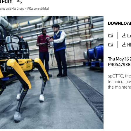
 team
onas de BMW Group
·
Responsabilidad
DOWNLOAD
L
H
Thu May 16 2
P90547938
spOTTO, the
technical ba
the mainten