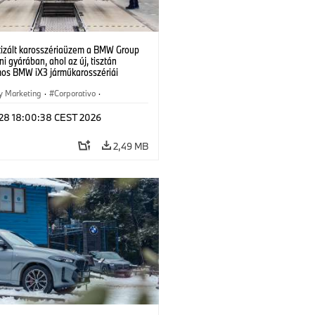
izált karosszériaüzem a BMW Group
i gyárában, ahol az új, tisztán
mos BMW iX3 járműkarosszériái
ek. (07/2026)
y Marketing
·
Corporativo
·
 de Producción
·
Localizaciones
l 28 18:00:38 CEST 2026
2,49 MB