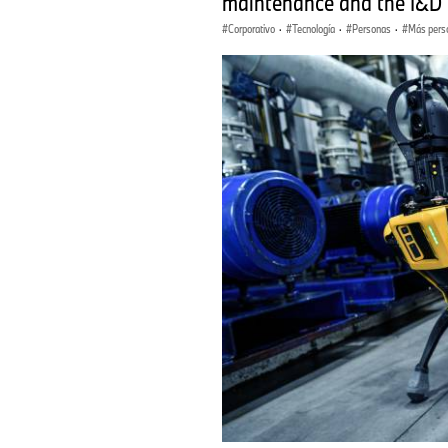
maintenance and the I&D
Corporativo
·
Tecnología
·
Personas
·
Más pers