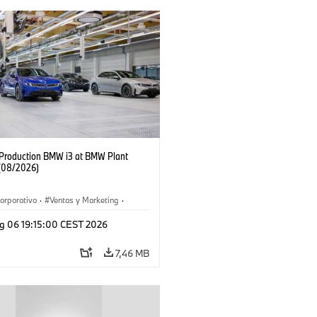
f Production BMW i3 at BMW Plant
(08/2026)
orporativo
·
Ventas y Marketing
·
 de Producción
·
Localizaciones
·
i3
·
g 06 19:15:00 CEST 2026
7,46 MB