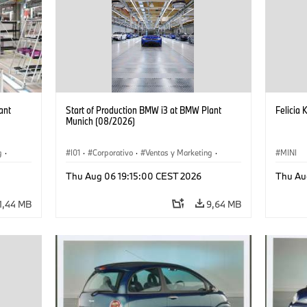
ant
Start of Production BMW i3 at BMW Plant
Felicia 
Munich (08/2026)
g
·
I01
·
Corporativo
·
Ventas y Marketing
·
MINI
·
i3
·
Plantas de Producción
·
Localizaciones
·
i3
·
Thu Aug 06 19:15:00 CEST 2026
Thu Au
BMW i
1,44 MB
9,64 MB