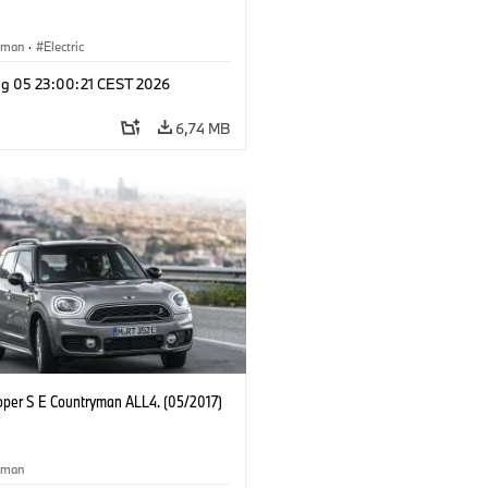
yman
·
Electric
g 05 23:00:21 CEST 2026
6,74 MB
oper S E Countryman ALL4. (05/2017)
yman