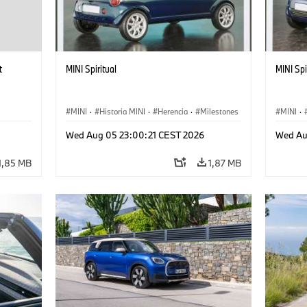
t
MINI Spiritual
MINI Spi
MINI
·
Historia MINI
·
Herencia
·
Milestones
MINI
·
Wed Aug 05 23:00:21 CEST 2026
Wed Au
1,85 MB
1,87 MB