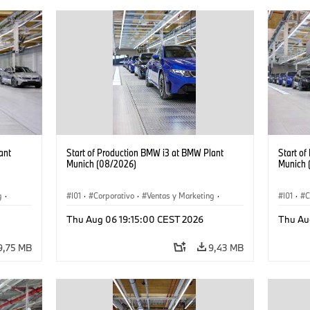
ant
Start of Production BMW i3 at BMW Plant
Start o
Munich (08/2026)
Munich 
g
·
I01
·
Corporativo
·
Ventas y Marketing
·
I01
·
C
·
i3
·
Plantas de Producción
·
Localizaciones
·
i3
·
Plantas
Thu Aug 06 19:15:00 CEST 2026
Thu Au
BMW i
BMW i
9,75 MB
9,43 MB