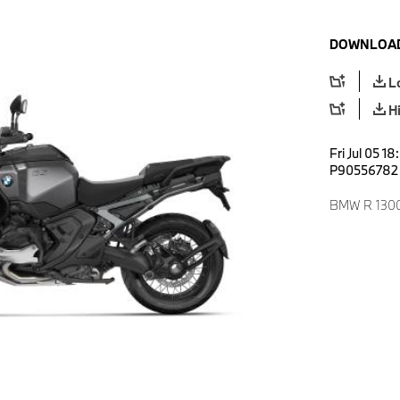
DOWNLOAD
L
H
Fri Jul 05 1
P90556782
BMW R 1300