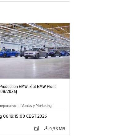
f Production BMW i3 at BMW Plant
(08/2026)
orporativo
·
Ventas y Marketing
·
 de Producción
·
Localizaciones
·
i3
·
g 06 19:15:00 CEST 2026
9,36 MB