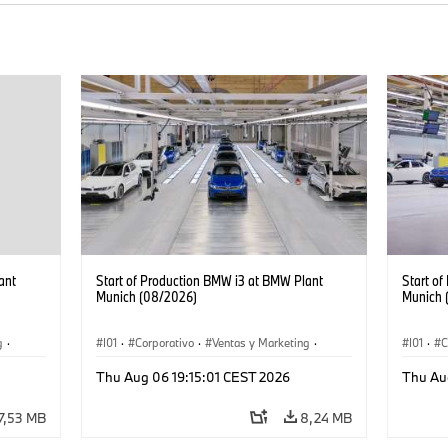
ant
Start of Production BMW i3 at BMW Plant
Start o
Munich (08/2026)
Munich 
g
·
I01
·
Corporativo
·
Ventas y Marketing
·
I01
·
C
·
i3
·
Plantas de Producción
·
Localizaciones
·
i3
·
Plantas
Thu Aug 06 19:15:01 CEST 2026
Thu Au
BMW i
BMW i
7,53 MB
8,24 MB