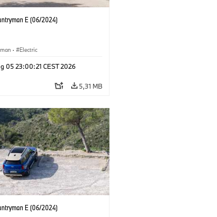
untryman E (06/2024)
yman
·
Electric
g 05 23:00:21 CEST 2026
5,31 MB
untryman E (06/2024)