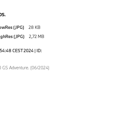
S.
owRes (JPG)
28 KB
ighRes (JPG)
2,72 MB
8:54:48 CEST 2024 | ID:
 GS Adventure. (06/2024)