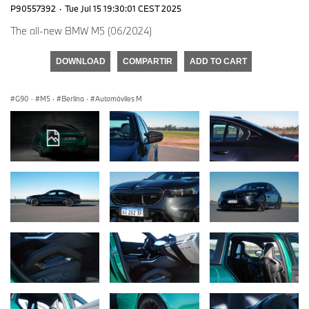
P90557392
·
Tue Jul 15 19:30:01 CEST 2025
The all-new BMW M5 (06/2024)
DOWNLOAD
COMPARTIR
ADD TO CART
G90
·
M5
·
Berlina
·
Automóviles M