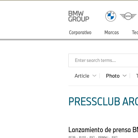
Corporativo
Marcas
Te
Enter search terms...
Article
Photo
PRESSCLUB ARG
Lanzamiento de prensa 
F39
·
U10
·
X2
·
BMW i
·
iX2