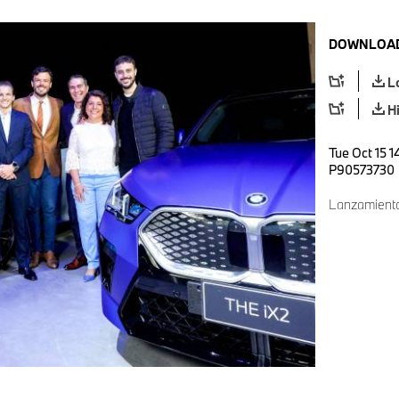
DOWNLOAD
L
H
Tue Oct 15 1
P90573730
Lanzamient