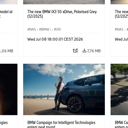
model at
The new BMW iX3 50 xDrive, Polarised Grey
The new
t
(12/2025)
(12/202
NA5
·
BMW i
·
iX3
NA5
·
Wed Jul 08 18:00:01 CEST 2026
Wed Ju
3,06 MB
7,76 MB
ogies
BMW Campaign for Intelligent Technologies
BMW Cam
enters next round.
enters n