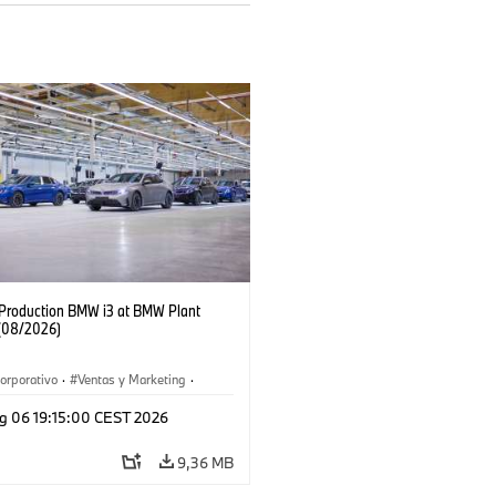
f Production BMW i3 at BMW Plant
(08/2026)
orporativo
·
Ventas y Marketing
·
 de Producción
·
Localizaciones
·
i3
·
g 06 19:15:00 CEST 2026
9,36 MB