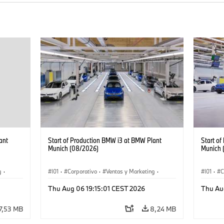
ant
Start of Production BMW i3 at BMW Plant
Start o
Munich (08/2026)
Munich 
g
·
I01
·
Corporativo
·
Ventas y Marketing
·
I01
·
C
·
i3
·
Plantas de Producción
·
Localizaciones
·
i3
·
Plantas
Thu Aug 06 19:15:01 CEST 2026
Thu Au
BMW i
BMW i
7,53 MB
8,24 MB