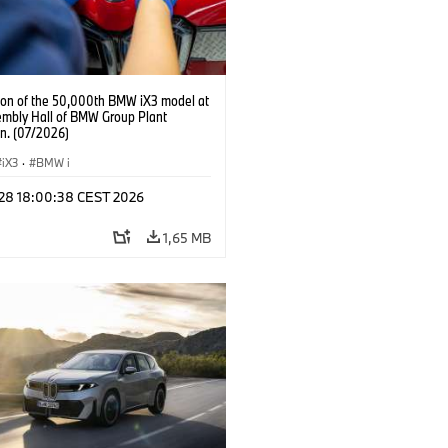
ion of the 50,000th BMW iX3 model at
embly Hall of BMW Group Plant
n. (07/2026)
iX3
·
BMW i
l 28 18:00:38 CEST 2026
1,65 MB