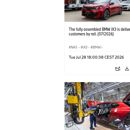
The fully assembled BMW iX3 is delive
customers by rail. (07/2026)
NA5
·
iX3
·
BMW i
Tue Jul 28 18:00:38 CEST 2026