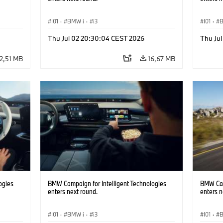
I01
·
BMW i
·
i3
I01
·
Thu Jul 02 20:30:04 CEST 2026
Thu Ju
2,51 MB
16,67 MB
ogies
BMW Campaign for Intelligent Technologies
BMW Cam
enters next round.
enters n
I01
·
BMW i
·
i3
I01
·