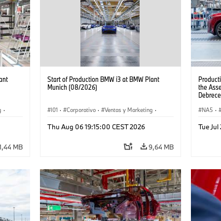
ant
Start of Production BMW i3 at BMW Plant
Product
Munich (08/2026)
the Ass
Debrece
g
·
I01
·
Corporativo
·
Ventas y Marketing
·
NA5
·
·
i3
·
Plantas de Producción
·
Localizaciones
·
i3
·
Thu Aug 06 19:15:00 CEST 2026
Tue Ju
BMW i
1,44 MB
9,64 MB