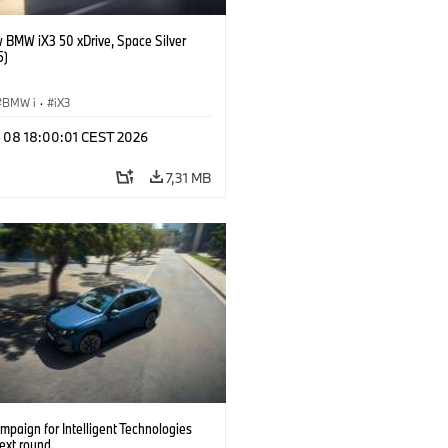
 BMW iX3 50 xDrive, Space Silver
5)
BMW i
·
iX3
l 08 18:00:01 CEST 2026
7,31 MB
paign for Intelligent Technologies
ext round.