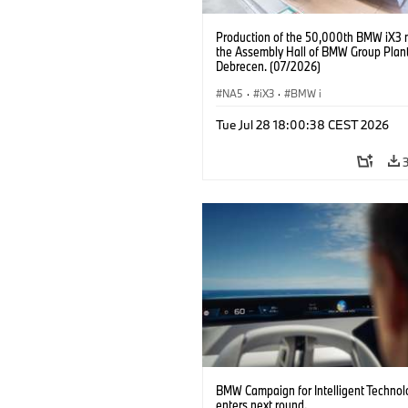
Production of the 50,000th BMW iX3 
the Assembly Hall of BMW Group Plan
Debrecen. (07/2026)
NA5
·
iX3
·
BMW i
Tue Jul 28 18:00:38 CEST 2026
BMW Campaign for Intelligent Technol
enters next round.