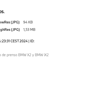
S.
owRes (JPG)
94 KB
ighRes (JPG)
1,53 MB
4:23:31 CEST 2024 | ID:
o de prensa BMW X2 y BMW iX2