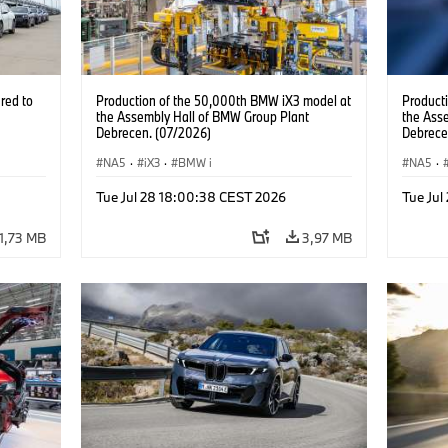
red to
Production of the 50,000th BMW iX3 model at
Product
the Assembly Hall of BMW Group Plant
the Ass
Debrecen. (07/2026)
Debrece
NA5
·
iX3
·
BMW i
NA5
·
Tue Jul 28 18:00:38 CEST 2026
Tue Ju
1,73 MB
3,97 MB