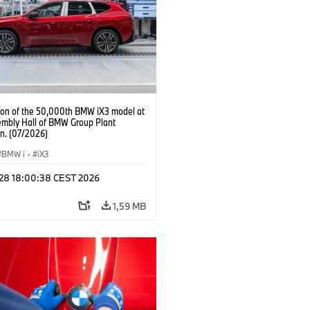
ion of the 50,000th BMW iX3 model at
embly Hall of BMW Group Plant
n. (07/2026)
BMW i
·
iX3
l 28 18:00:38 CEST 2026
1,59 MB