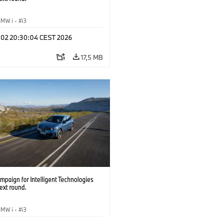
BMW i
·
i3
l 02 20:30:04 CEST 2026
17,5 MB
paign for Intelligent Technologies
ext round.
BMW i
·
i3