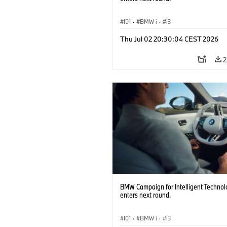
I01
·
BMW i
·
i3
Thu Jul 02 20:30:04 CEST 2026
2
BMW Campaign for Intelligent Technol
enters next round.
I01
·
BMW i
·
i3