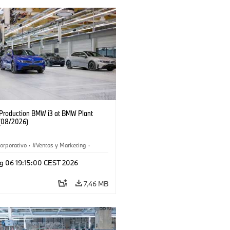
f Production BMW i3 at BMW Plant
(08/2026)
orporativo
·
Ventas y Marketing
·
 de Producción
·
Localizaciones
·
i3
·
g 06 19:15:00 CEST 2026
7,46 MB