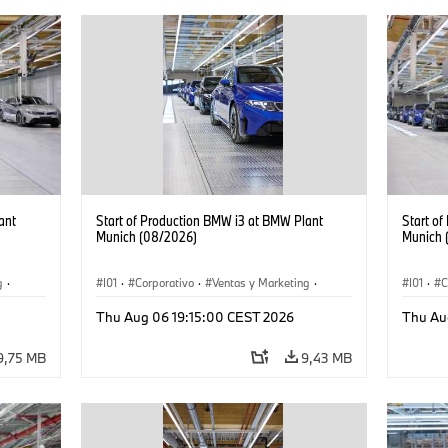
ant
Start of Production BMW i3 at BMW Plant
Start o
Munich (08/2026)
Munich 
g
·
I01
·
Corporativo
·
Ventas y Marketing
·
I01
·
C
·
i3
·
Plantas de Producción
·
Localizaciones
·
i3
·
Plantas
Thu Aug 06 19:15:00 CEST 2026
Thu Au
BMW i
BMW i
9,75 MB
9,43 MB