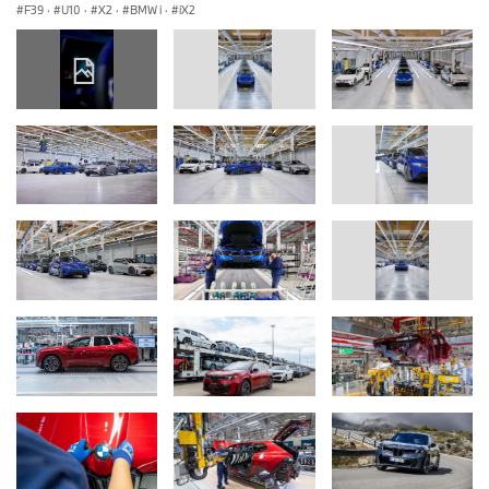
F39
·
U10
·
X2
·
BMW i
·
iX2