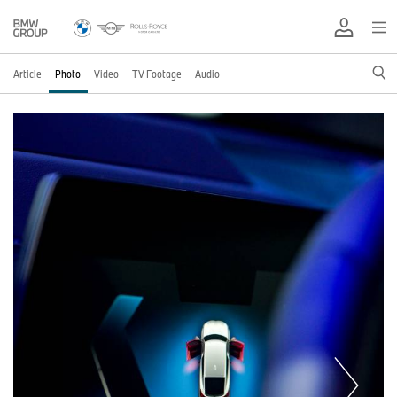
Article
Photo
Video
TV Footage
Audio