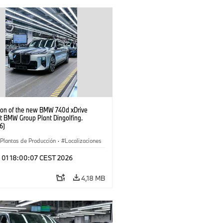
ion of the new BMW 740d xDrive
t BMW Group Plant Dingolfing.
6)
Plantas de Producción
·
Localizaciones
óviles M
·
i7 M70
·
740d
·
Serie 7
·
l 01 18:00:07 CEST 2026
4,18 MB