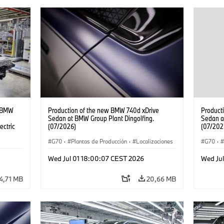
t BMW
Production of the new BMW 740d xDrive
Product
Sedan at BMW Group Plant Dingolfing.
Sedan a
ectric
(07/2026)
(07/202
G70
·
Plantas de Producción
·
Localizaciones
G70
·
·
Automóviles M
·
i7 M70
·
740d
·
Serie 7
·
·
Autom
Wed Jul 01 18:00:07 CEST 2026
Wed Ju
BMW
BMW
4,71 MB
20,66 MB