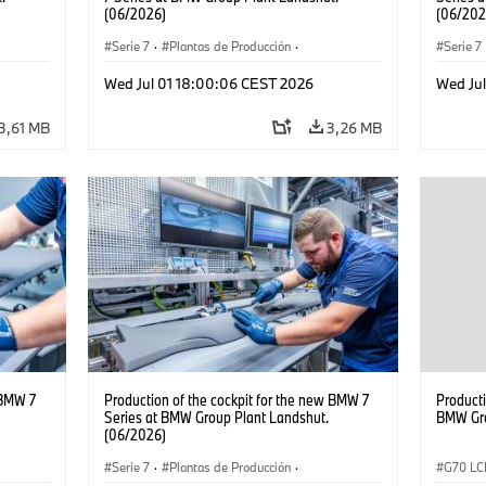
(06/2026)
(06/202
Serie 7
·
Plantas de Producción
·
Serie 7
Localizaciones
Localiz
Wed Jul 01 18:00:06 CEST 2026
Wed Ju
3,61 MB
3,26 MB
 BMW 7
Production of the cockpit for the new BMW 7
Product
Series at BMW Group Plant Landshut.
BMW Gro
(06/2026)
Serie 7
·
Plantas de Producción
·
G70 LC