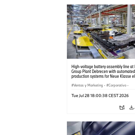
High-voltage battery assembly line a
Group Plant Debrecen with automated
production systems for Neue Klasse el
vehicles. (07/2026)
Ventas y Marketing
·
Corporativo
·
Plantas de Producción
·
Localizaciones
Tue Jul 28 18:00:38 CEST 2026