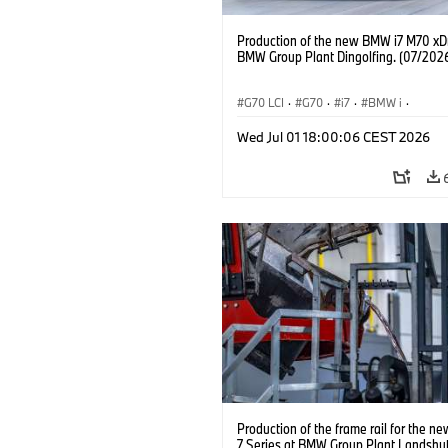
Production of the new BMW i7 M70 xDr
BMW Group Plant Dingolfing. (07/202
G70 LCI
·
G70
·
i7
·
BMW i
·
Automóviles M
·
i7 M70
·
Wed Jul 01 18:00:06 CEST 2026
Plantas de Producción
·
Localizaciones
Production of the frame rail for the 
7 Series at BMW Group Plant Landshut