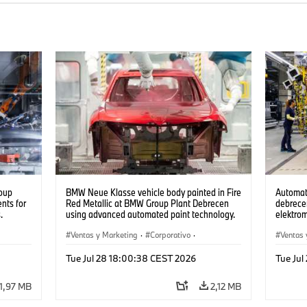
oup
BMW Neue Klasse vehicle body painted in Fire
Automat
nts for
Red Metallic at BMW Group Plant Debrecen
debrecen
.
using advanced automated paint technology.
elektro
(07/2026)
készüln
Ventas y Marketing
·
Corporativo
·
Ventas 
Plantas de Producción
·
Localizaciones
Plantas
Tue Jul 28 18:00:38 CEST 2026
Tue Ju
1,97 MB
2,12 MB