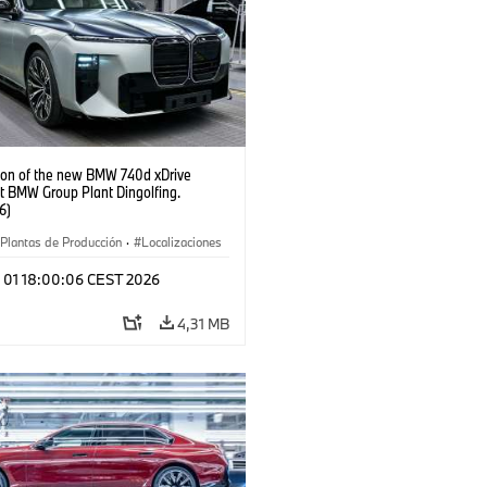
ion of the new BMW 740d xDrive
t BMW Group Plant Dingolfing.
6)
Plantas de Producción
·
Localizaciones
óviles M
·
i7 M70
·
740d
·
Serie 7
·
l 01 18:00:06 CEST 2026
4,31 MB