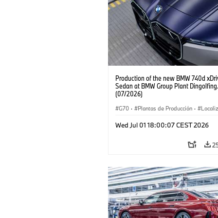
Production of the new BMW 740d xDri
Sedan at BMW Group Plant Dingolfing
(07/2026)
G70
·
Plantas de Producción
·
Locali
·
Automóviles M
·
i7 M70
·
740d
·
Wed Jul 01 18:00:07 CEST 2026
BMW
2