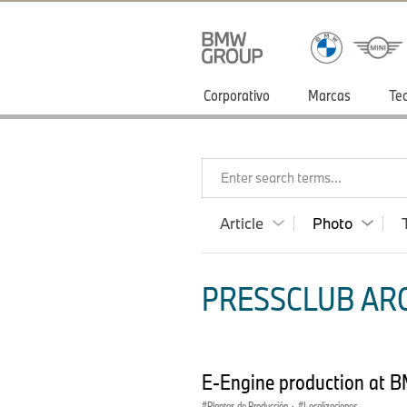
Corporativo
Marcas
Te
Enter search terms...
Article
Photo
PRESSCLUB ARG
E-Engine production at B
Plantas de Producción
·
Localizaciones