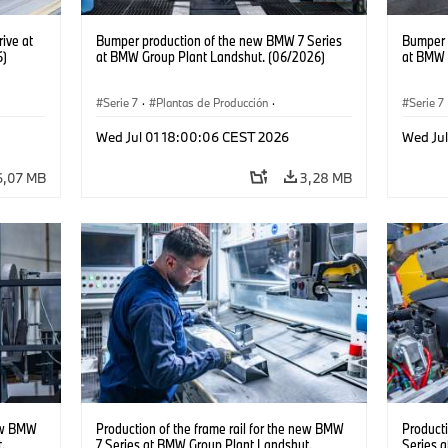
ive at
Bumper production of the new BMW 7 Series
Bumper 
6)
at BMW Group Plant Landshut. (06/2026)
at BMW 
Serie 7
·
Plantas de Producción
·
Serie 7
Localizaciones
Localiz
Wed Jul 01 18:00:06 CEST 2026
Wed Ju
6,07 MB
3,28 MB
new BMW
Production of the frame rail for the new BMW
Producti
.
7 Series at BMW Group Plant Landshut.
Series 