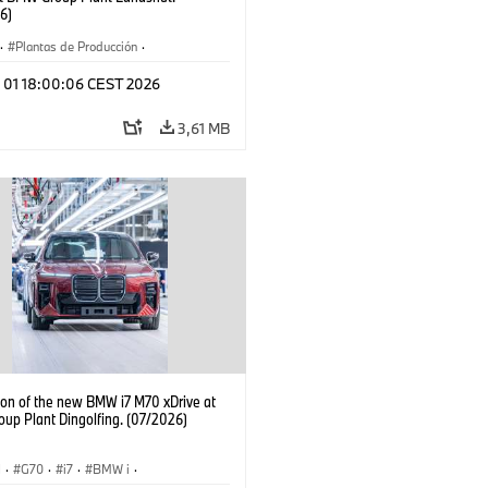
6)
·
Plantas de Producción
·
aciones
l 01 18:00:06 CEST 2026
3,61 MB
ion of the new BMW i7 M70 xDrive at
up Plant Dingolfing. (07/2026)
I
·
G70
·
i7
·
BMW i
·