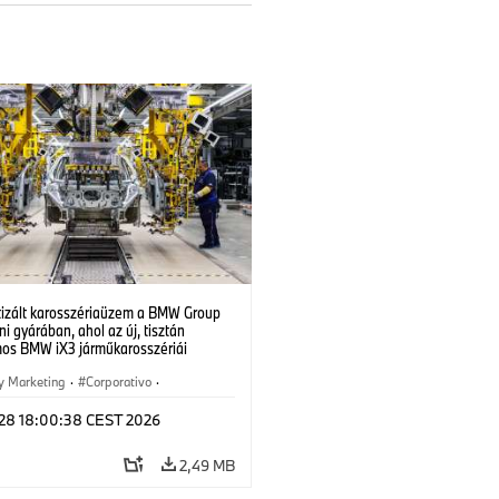
izált karosszériaüzem a BMW Group
i gyárában, ahol az új, tisztán
mos BMW iX3 járműkarosszériái
ek. (07/2026)
y Marketing
·
Corporativo
·
 de Producción
·
Localizaciones
l 28 18:00:38 CEST 2026
2,49 MB