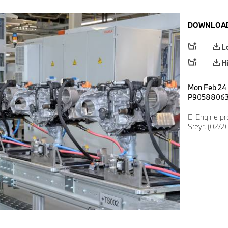
DOWNLOAD
L
H
Mon Feb 24 
P9058806
E-Engine pr
Steyr. (02/2