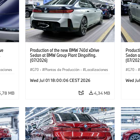
ve
Production of the new BMW 740d xDrive
Product
.
Sedan at BMW Group Plant Dingolfing.
Sedan a
(07/2026)
(07/202
zaciones
G70
·
Plantas de Producción
·
Localizaciones
G70
·
Serie 7
·
·
Automóviles M
·
i7 M70
·
740d
·
Serie 7
·
·
Autom
Wed Jul 01 18:00:06 CEST 2026
Wed Ju
BMW
BMW
5,78 MB
4,34 MB