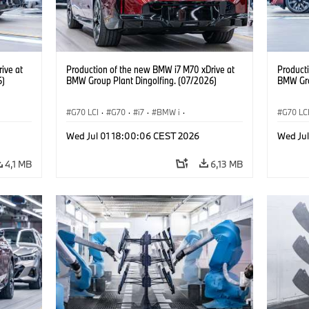
ive at
Production of the new BMW i7 M70 xDrive at
Product
6)
BMW Group Plant Dingolfing. (07/2026)
BMW Gro
G70 LCI
·
G70
·
i7
·
BMW i
·
G70 LC
Automóviles M
·
i7 M70
·
Automó
Wed Jul 01 18:00:06 CEST 2026
Wed Ju
Plantas de Producción
·
Localizaciones
Plantas
4,1 MB
6,13 MB