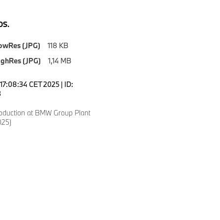
S.
owRes (JPG)
118 KB
ighRes (JPG)
1,14 MB
17:08:34 CET 2025 | ID:
3
oduction at BMW Group Plant
025)