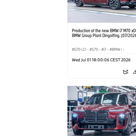
Production of the new BMW i7 M70 xDr
BMW Group Plant Dingolfing. (07/202
G70 LCI
·
G70
·
i7
·
BMW i
·
Automóviles M
·
i7 M70
·
Wed Jul 01 18:00:06 CEST 2026
Plantas de Producción
·
Localizaciones