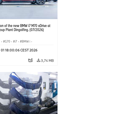
ion of the new BMW i7 M70 xDrive at
up Plant Dingolfing. (07/2026)
I
·
G70
·
i7
·
BMW i
·
viles M
·
i7 M70
·
l 01 18:00:06 CEST 2026
 de Producción
·
Localizaciones
3,74 MB