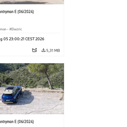
untryman E (06/2024)
yman
·
Electric
g 05 23:00:21 CEST 2026
5,31 MB
untryman E (06/2024)