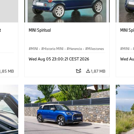
t
MINI Spiritual
MINI Spi
MINI
·
Historia MINI
·
Herencia
·
Milestones
MINI
·
Wed Aug 05 23:00:21 CEST 2026
Wed Au
1,85 MB
1,87 MB