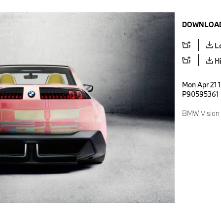
DOWNLOAD
L
H
Mon Apr 21 
P90595361
BMW Vision 