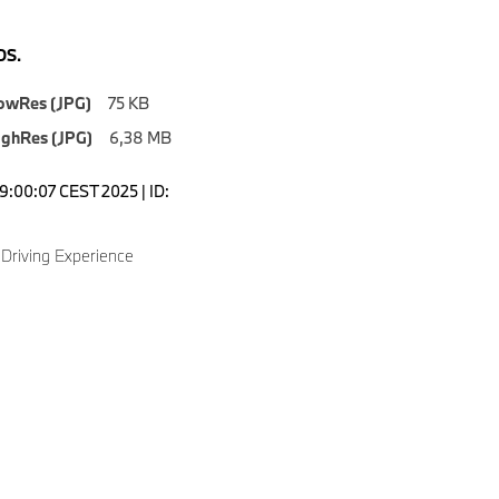
S.
owRes (JPG)
75 KB
ighRes (JPG)
6,38 MB
19:00:07 CEST 2025 | ID:
Driving Experience