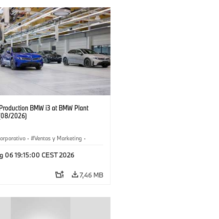
f Production BMW i3 at BMW Plant
(08/2026)
orporativo
·
Ventas y Marketing
·
 de Producción
·
Localizaciones
·
i3
·
g 06 19:15:00 CEST 2026
7,46 MB