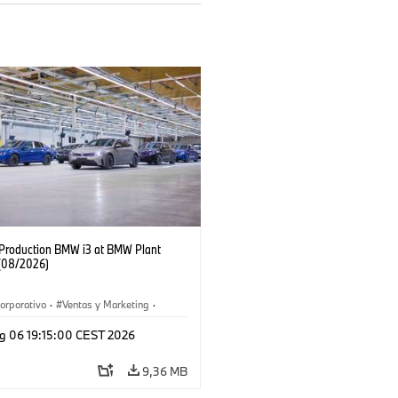
f Production BMW i3 at BMW Plant
(08/2026)
orporativo
·
Ventas y Marketing
·
 de Producción
·
Localizaciones
·
i3
·
g 06 19:15:00 CEST 2026
9,36 MB