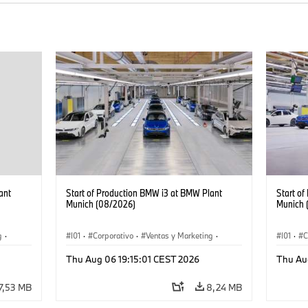
ant
Start of Production BMW i3 at BMW Plant
Start o
Munich (08/2026)
Munich 
g
·
I01
·
Corporativo
·
Ventas y Marketing
·
I01
·
C
·
i3
·
Plantas de Producción
·
Localizaciones
·
i3
·
Plantas
Thu Aug 06 19:15:01 CEST 2026
Thu Au
BMW i
BMW i
7,53 MB
8,24 MB