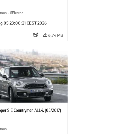
yman
·
Electric
g 05 23:00:21 CEST 2026
6,74 MB
oper S E Countryman ALL4. (05/2017)
yman