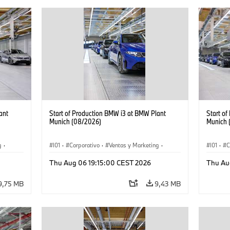
ant
Start of Production BMW i3 at BMW Plant
Start o
Munich (08/2026)
Munich 
g
·
I01
·
Corporativo
·
Ventas y Marketing
·
I01
·
C
·
i3
·
Plantas de Producción
·
Localizaciones
·
i3
·
Plantas
Thu Aug 06 19:15:00 CEST 2026
Thu Au
BMW i
BMW i
9,75 MB
9,43 MB