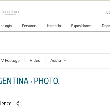
Lo
cnología
Personas
Herencia
Exposiciones
Depo
TV Footage
Video
Audio
ENTINA · PHOTO.
rience