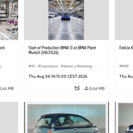
ant
Start of Production BMW i3 at BMW Plant
Felicia 
Munich (08/2026)
g
·
I01
·
Corporativo
·
Ventas y Marketing
·
MINI
·
i3
·
Plantas de Producción
·
Localizaciones
·
i3
·
Thu Aug 06 19:15:00 CEST 2026
Thu Au
BMW i
1,44 MB
9,64 MB