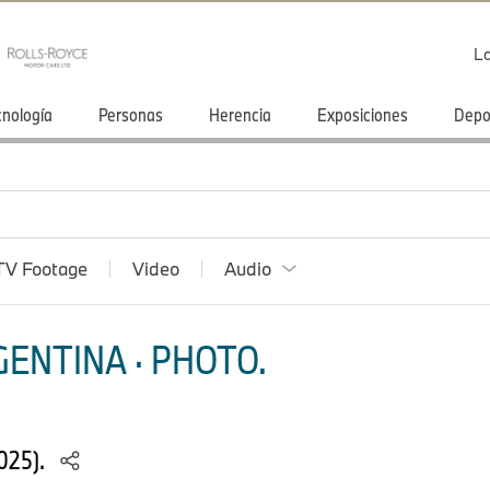
Lo
cnología
Personas
Herencia
Exposiciones
Depo
TV Footage
Video
Audio
ENTINA · PHOTO.
025).