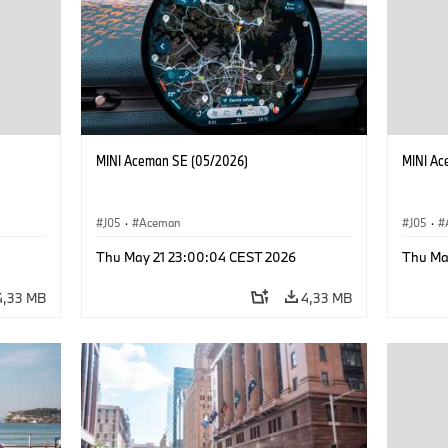
MINI Aceman SE (05/2026)
MINI Ac
J05
·
Aceman
J05
·
Thu May 21 23:00:04 CEST 2026
Thu Ma
4,33 MB
4,33 MB