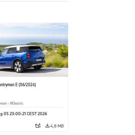
untryman E (06/2024)
yman
·
Electric
g 05 23:00:21 CEST 2026
4,8 MB