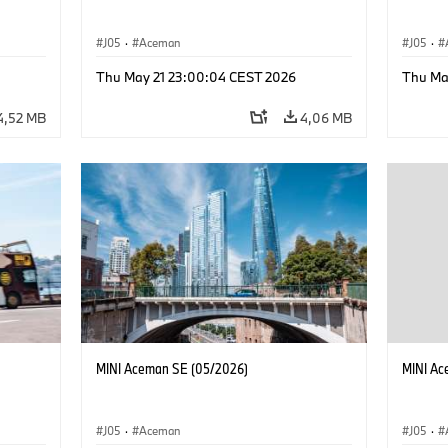
J05
·
Aceman
J05
·
Thu May 21 23:00:04 CEST 2026
Thu Ma
4,52 MB
4,06 MB
MINI Aceman SE (05/2026)
MINI Ac
J05
·
Aceman
J05
·