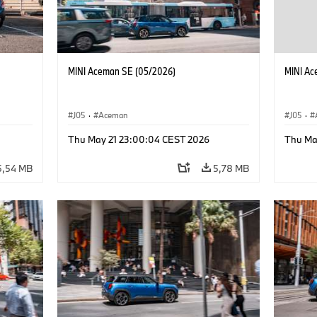
MINI Aceman SE (05/2026)
MINI Ac
J05
·
Aceman
J05
·
Thu May 21 23:00:04 CEST 2026
Thu Ma
5,54 MB
5,78 MB