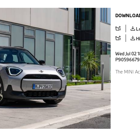
DOWNLOAD
L
H
Wed Jul 02 1
P90596679
The MINI Ac