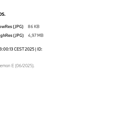
S.
owRes (JPG)
86 KB
ighRes (JPG)
4,97 MB
8:00:13 CEST 2025 | ID:
eman E (06/2025).