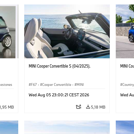
MINI Cooper Convertible S (04/2025).
MINI Co
lestones
F67
·
Cooper Convertible
·
MINI
Countr
Wed Aug 05 23:00:21 CEST 2026
Wed Au
1,95 MB
5,18 MB