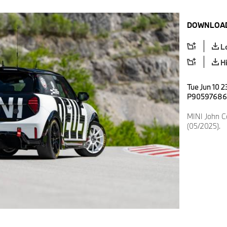
DOWNLOAD
L
H
Tue Jun 10 2
P90597686
MINI John 
(05/2025).