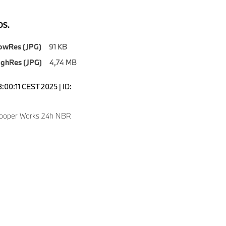
S.
owRes (JPG)
91 KB
ighRes (JPG)
4,74 MB
3:00:11 CEST 2025 | ID:
Cooper Works 24h NBR