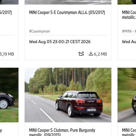
5/2017)
MINI Cooper S E Countryman ALL4. (05/2017)
MINI Co
metallic
Countryman
MINI
·
Wed Aug 05 23:00:21 CEST 2026
Wed Au
5,19 MB
6,2 MB
y
MINI Cooper S Clubman. Pure Burgundy
MINI Co
metallic. (09/2015)
metallic