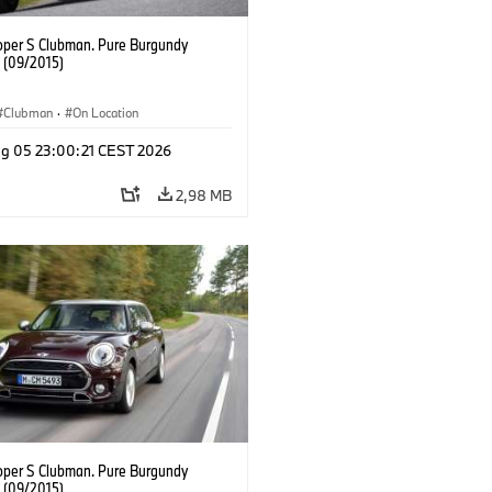
oper S Clubman. Pure Burgundy
. (09/2015)
Clubman
·
On Location
g 05 23:00:21 CEST 2026
2,98 MB
oper S Clubman. Pure Burgundy
. (09/2015)