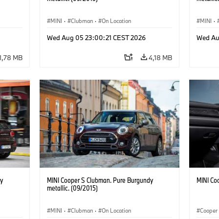
MINI
·
Clubman
·
On Location
MINI
·
Wed Aug 05 23:00:21 CEST 2026
Wed Au
1,78 MB
4,18 MB
y
MINI Cooper S Clubman. Pure Burgundy
MINI Co
metallic. (09/2015)
MINI
·
Clubman
·
On Location
Cooper