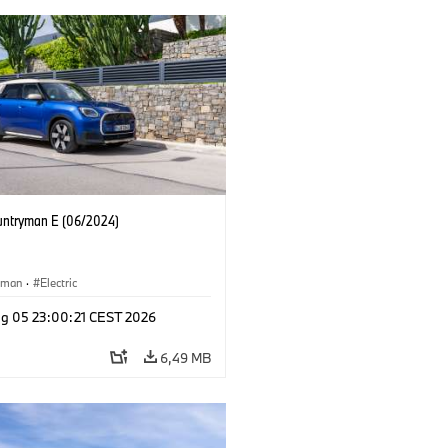
untryman E (06/2024)
yman
·
Electric
g 05 23:00:21 CEST 2026
6,49 MB