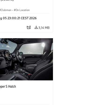
Clubman
·
On Location
g 05 23:00:21 CEST 2026
3,14 MB
oper S Hatch