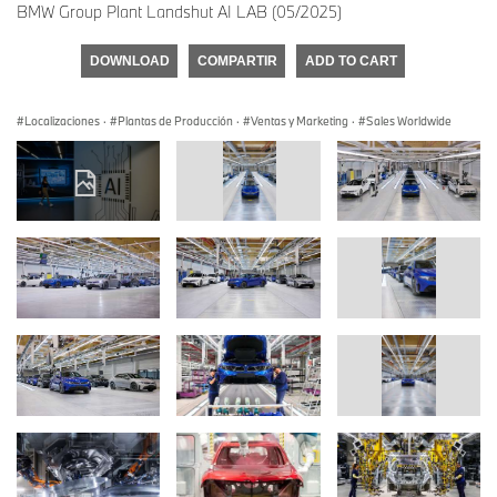
BMW Group Plant Landshut AI LAB (05/2025)
DOWNLOAD
COMPARTIR
ADD TO CART
Localizaciones
·
Plantas de Producción
·
Ventas y Marketing
·
Sales Worldwide