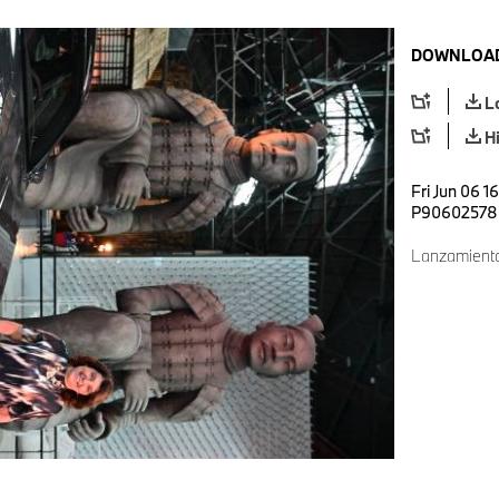
DOWNLOAD
L
H
Fri Jun 06 1
P90602578
Lanzamiento