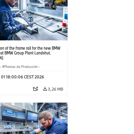
on of the frame rail for the new BMW
s at BMW Group Plant Landshut.
6)
·
Plantas de Producción
·
aciones
l 01 18:00:06 CEST 2026
3,26 MB