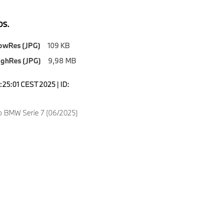
S.
owRes (JPG)
109 KB
ighRes (JPG)
9,98 MB
6:25:01 CEST 2025 | ID:
 BMW Serie 7 (06/2025)