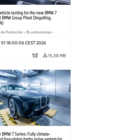
ehicle testing for the new BMW 7
t BMW Group Plant Dingolfing.
6)
 de Producción
·
Localizaciones
·
l 01 18:00:06 CEST 2026
15,38 MB
 BMW 7 Series: Fully climate-
ed four-piston hydro pulse system for