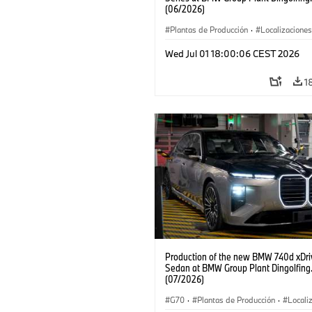
(06/2026)
Plantas de Producción
·
Localizaciones
Serie 7
Wed Jul 01 18:00:06 CEST 2026
1
Production of the new BMW 740d xDri
Sedan at BMW Group Plant Dingolfing
(07/2026)
G70
·
Plantas de Producción
·
Locali