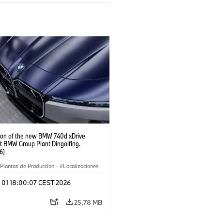
ion of the new BMW 740d xDrive
t BMW Group Plant Dingolfing.
6)
Plantas de Producción
·
Localizaciones
óviles M
·
i7 M70
·
740d
·
Serie 7
·
l 01 18:00:07 CEST 2026
25,78 MB