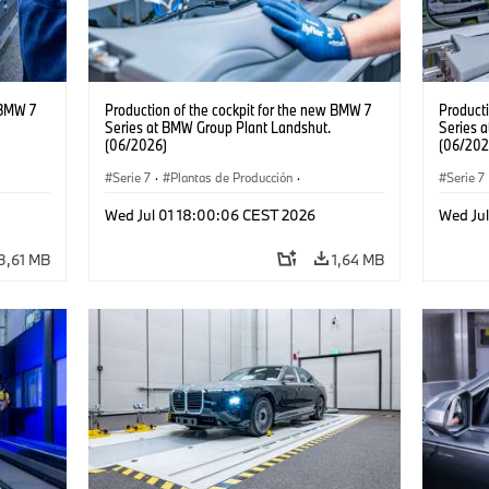
 BMW 7
Production of the cockpit for the new BMW 7
Producti
Series at BMW Group Plant Landshut.
Series 
(06/2026)
(06/202
Serie 7
·
Plantas de Producción
·
Serie 7
Localizaciones
Localiz
Wed Jul 01 18:00:06 CEST 2026
Wed Ju
3,61 MB
1,64 MB