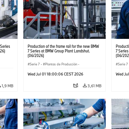
Series
Production of the frame rail for the new BMW
Producti
26)
7 Series at BMW Group Plant Landshut.
7 Serie
(06/2026)
(06/202
Serie 7
·
Plantas de Producción
·
Serie 7
Localizaciones
Localiz
Wed Jul 01 18:00:06 CEST 2026
Wed Ju
1,9 MB
3,61 MB