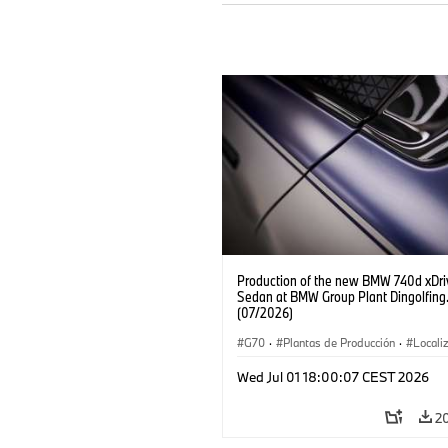
Production of the new BMW 740d xDri
Sedan at BMW Group Plant Dingolfing
(07/2026)
G70
·
Plantas de Producción
·
Locali
·
Automóviles M
·
i7 M70
·
740d
·
Wed Jul 01 18:00:07 CEST 2026
BMW
2