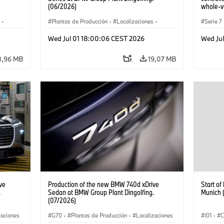
(06/2026)
whole-ve
·
Plantas de Producción
·
Localizaciones
·
Serie 7
Serie 7
Localiz
Wed Jul 01 18:00:06 CEST 2026
Wed Ju
8,96 MB
19,07 MB
ve
Production of the new BMW 740d xDrive
Start o
.
Sedan at BMW Group Plant Dingolfing.
Munich 
(07/2026)
zaciones
G70
·
Plantas de Producción
·
Localizaciones
I01
·
C