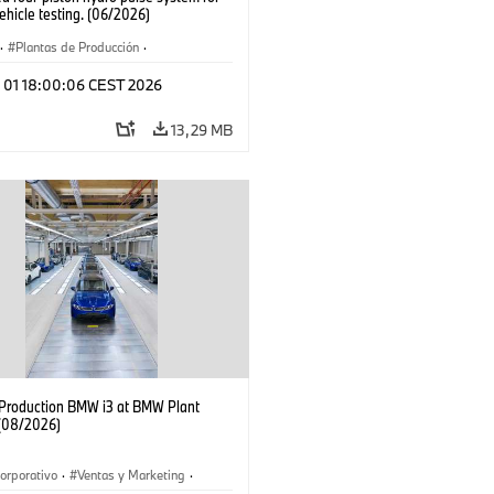
hicle testing. (06/2026)
·
Plantas de Producción
·
aciones
l 01 18:00:06 CEST 2026
13,29 MB
f Production BMW i3 at BMW Plant
(08/2026)
orporativo
·
Ventas y Marketing
·