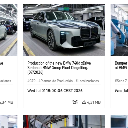
ve
Production of the new BMW 740d xDrive
Bumper 
.
Sedan at BMW Group Plant Dingolfing.
at BMW 
(07/2026)
zaciones
G70
·
Plantas de Producción
·
Localizaciones
Serie 7
Serie 7
·
·
Automóviles M
·
i7 M70
·
740d
·
Serie 7
·
Localiz
Wed Jul 01 18:00:06 CEST 2026
Wed Ju
BMW
4,34 MB
4,31 MB