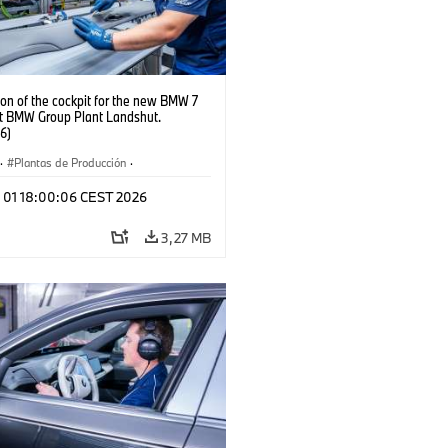
on of the cockpit for the new BMW 7
at BMW Group Plant Landshut.
6)
·
Plantas de Producción
·
aciones
l 01 18:00:06 CEST 2026
3,27 MB