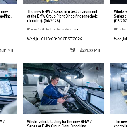
e new
The new BMW 7 Series in a test environment
Whole-v
olfing.
at the BMW Group Plant Dingolfing (anechoic
Series a
chamber). (06/2026)
(06/202
Serie 7
·
Plantas de Producción
·
Plantas
Localizaciones
Serie 7
Wed Jul 01 18:00:06 CEST 2026
Wed Ju
6,31 MB
21,22 MB
W 7
Whole-vehicle testing for the new BMW 7
The new
Series at BMW Group Plant Dingolfing.
controll