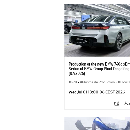
Production of the new BMW 740d xDri
Sedan at BMW Group Plant Dingolfing
(07/2026)
G70
·
Plantas de Producción
·
Locali
·
Automóviles M
·
i7 M70
·
740d
·
Wed Jul 01 18:00:06 CEST 2026
BMW