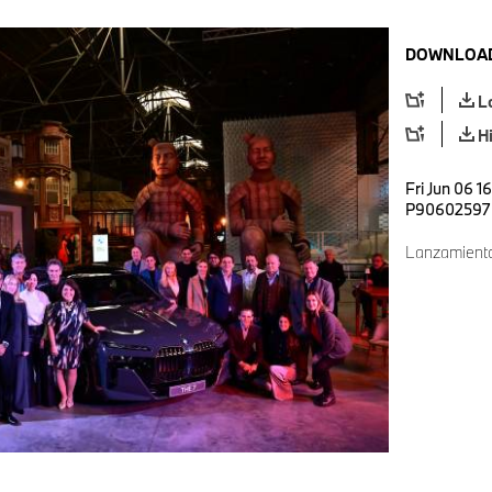
DOWNLOAD
L
H
Fri Jun 06 1
P90602597
Lanzamiento