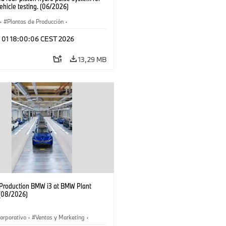
hicle testing. (06/2026)
·
Plantas de Producción
·
aciones
l 01 18:00:06 CEST 2026
13,29 MB
f Production BMW i3 at BMW Plant
(08/2026)
orporativo
·
Ventas y Marketing
·