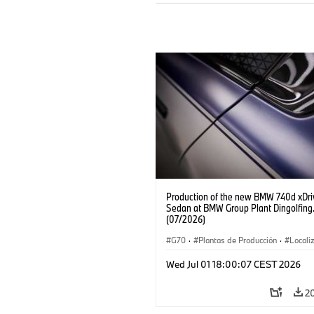
Production of the new BMW 740d xDri
Sedan at BMW Group Plant Dingolfing
(07/2026)
G70
·
Plantas de Producción
·
Locali
·
Automóviles M
·
i7 M70
·
740d
·
Wed Jul 01 18:00:07 CEST 2026
BMW
2