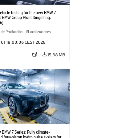
ehicle testing for the new BMW 7
t BMW Group Plant Dingolfing.
6)
 de Producción
·
Localizaciones
·
l 01 18:00:06 CEST 2026
15,38 MB
 BMW 7 Series: Fully climate-
ed four-piston hydro pulse system for