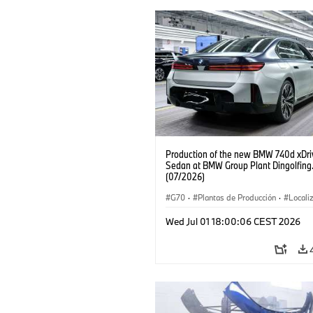
Production of the new BMW 740d xDri
Sedan at BMW Group Plant Dingolfing
(07/2026)
G70
·
Plantas de Producción
·
Locali
·
Automóviles M
·
i7 M70
·
740d
·
Wed Jul 01 18:00:06 CEST 2026
BMW