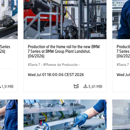
Series
Production of the frame rail for the new BMW
Producti
26)
7 Series at BMW Group Plant Landshut.
7 Serie
(06/2026)
(06/202
Serie 7
·
Plantas de Producción
·
Serie 7
Localizaciones
Localiz
Wed Jul 01 18:00:06 CEST 2026
Wed Ju
1,9 MB
3,61 MB