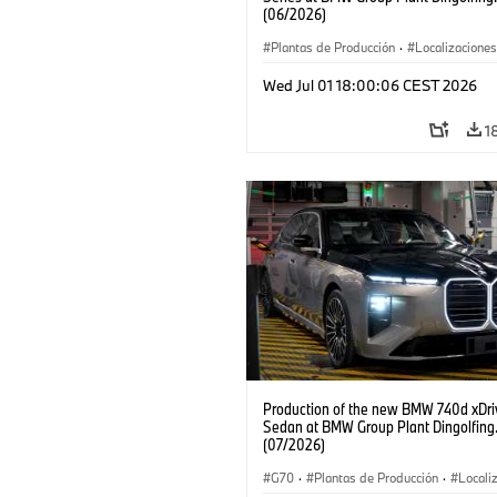
(06/2026)
Plantas de Producción
·
Localizaciones
Serie 7
Wed Jul 01 18:00:06 CEST 2026
1
Production of the new BMW 740d xDri
Sedan at BMW Group Plant Dingolfing
(07/2026)
G70
·
Plantas de Producción
·
Locali