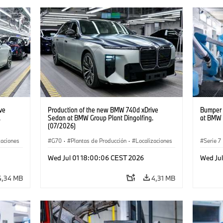
ve
Production of the new BMW 740d xDrive
Bumper 
.
Sedan at BMW Group Plant Dingolfing.
at BMW 
(07/2026)
zaciones
G70
·
Plantas de Producción
·
Localizaciones
Serie 7
Serie 7
·
·
Automóviles M
·
i7 M70
·
740d
·
Serie 7
·
Localiz
Wed Jul 01 18:00:06 CEST 2026
Wed Ju
BMW
4,34 MB
4,31 MB