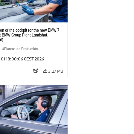
on of the cockpit for the new BMW 7
at BMW Group Plant Landshut.
6)
·
Plantas de Producción
·
aciones
l 01 18:00:06 CEST 2026
3,27 MB