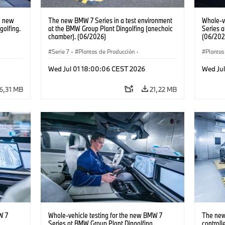
e new
The new BMW 7 Series in a test environment
Whole-v
olfing.
at the BMW Group Plant Dingolfing (anechoic
Series a
chamber). (06/2026)
(06/202
Serie 7
·
Plantas de Producción
·
Plantas
Localizaciones
Serie 7
Wed Jul 01 18:00:06 CEST 2026
Wed Ju
6,31 MB
21,22 MB
W 7
Whole-vehicle testing for the new BMW 7
The new
Series at BMW Group Plant Dingolfing.
controll