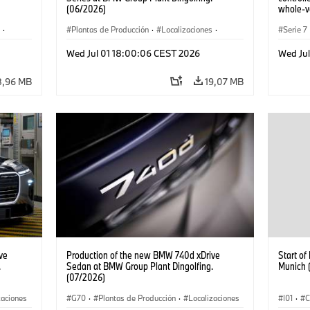
(06/2026)
whole-ve
·
Plantas de Producción
·
Localizaciones
·
Serie 7
Serie 7
Localiz
Wed Jul 01 18:00:06 CEST 2026
Wed Ju
8,96 MB
19,07 MB
ve
Production of the new BMW 740d xDrive
Start o
.
Sedan at BMW Group Plant Dingolfing.
Munich 
(07/2026)
zaciones
G70
·
Plantas de Producción
·
Localizaciones
I01
·
C