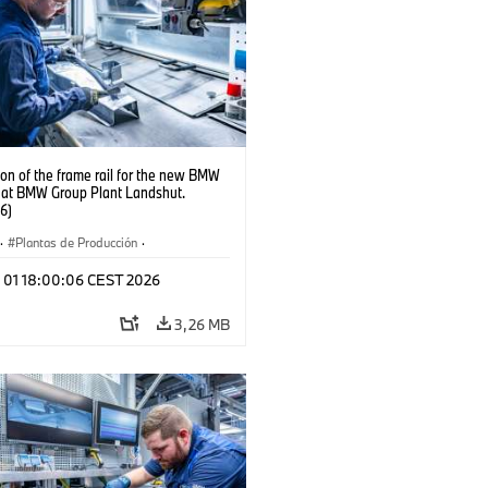
on of the frame rail for the new BMW
s at BMW Group Plant Landshut.
6)
·
Plantas de Producción
·
aciones
l 01 18:00:06 CEST 2026
3,26 MB