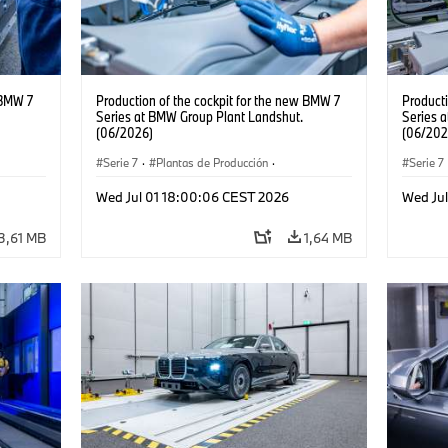
 BMW 7
Production of the cockpit for the new BMW 7
Producti
Series at BMW Group Plant Landshut.
Series 
(06/2026)
(06/202
Serie 7
·
Plantas de Producción
·
Serie 7
Localizaciones
Localiz
Wed Jul 01 18:00:06 CEST 2026
Wed Ju
3,61 MB
1,64 MB