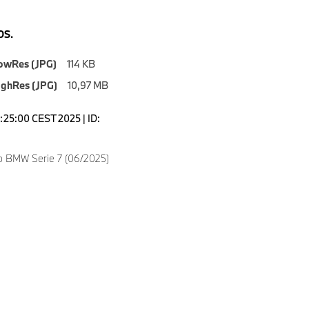
S.
owRes (JPG)
114 KB
ighRes (JPG)
10,97 MB
6:25:00 CEST 2025 | ID:
 BMW Serie 7 (06/2025)