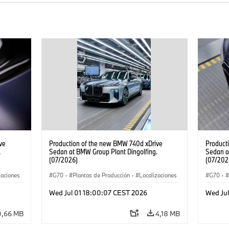
ve
Production of the new BMW 740d xDrive
Product
.
Sedan at BMW Group Plant Dingolfing.
Sedan a
(07/2026)
(07/202
zaciones
G70
·
Plantas de Producción
·
Localizaciones
G70
·
Serie 7
·
·
Automóviles M
·
i7 M70
·
740d
·
Serie 7
·
·
Autom
Wed Jul 01 18:00:07 CEST 2026
Wed Ju
BMW
BMW
0,66 MB
4,18 MB