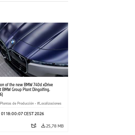
ion of the new BMW 740d xDrive
t BMW Group Plant Dingolfing.
6)
Plantas de Producción
·
Localizaciones
óviles M
·
i7 M70
·
740d
·
Serie 7
·
l 01 18:00:07 CEST 2026
25,78 MB