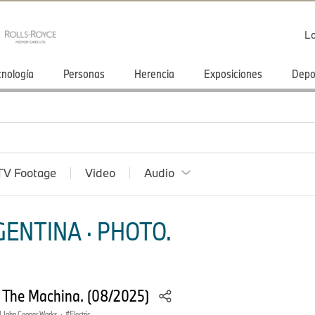
Lo
cnología
Personas
Herencia
Exposiciones
Depo
TV Footage
Video
Audio
ENTINA · PHOTO.
– The Machina. (08/2025)
 John Cooper Works
·
Electric