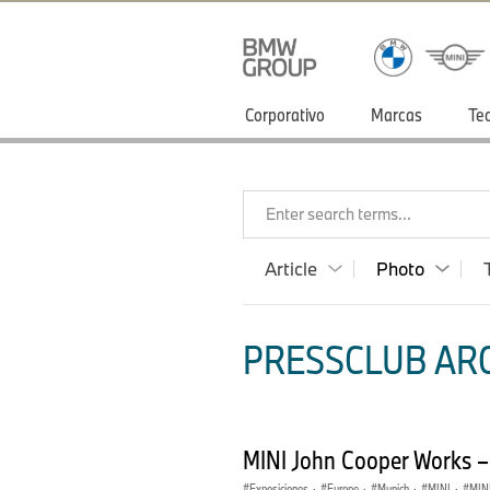
Corporativo
Marcas
Te
Enter search terms...
Article
Photo
PRESSCLUB ARG
MINI John Cooper Works 
Exposiciones
·
Europe
·
Munich
·
MINI
·
MINI