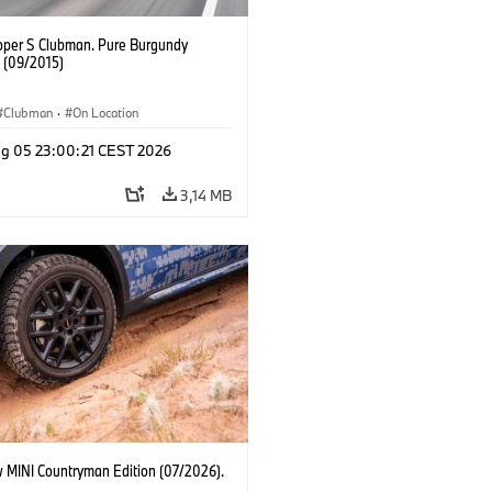
oper S Clubman. Pure Burgundy
. (09/2015)
Clubman
·
On Location
g 05 23:00:21 CEST 2026
3,14 MB
 MINI Countryman Edition (07/2026).