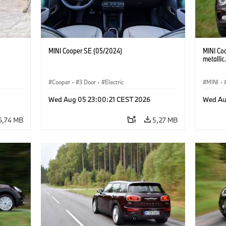
MINI Cooper SE (05/2024)
MINI Co
metallic
Cooper
·
3 Door
·
Electric
MINI
·
Wed Aug 05 23:00:21 CEST 2026
Wed Au
6,74 MB
5,27 MB