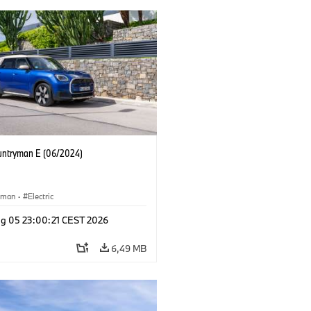
untryman E (06/2024)
yman
·
Electric
g 05 23:00:21 CEST 2026
6,49 MB