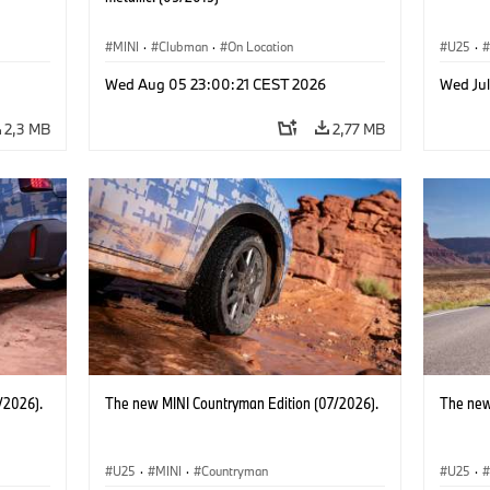
MINI
·
Clubman
·
On Location
U25
·
Wed Aug 05 23:00:21 CEST 2026
Wed Jul
2,3 MB
2,77 MB
/2026).
The new MINI Countryman Edition (07/2026).
The new
U25
·
MINI
·
Countryman
U25
·