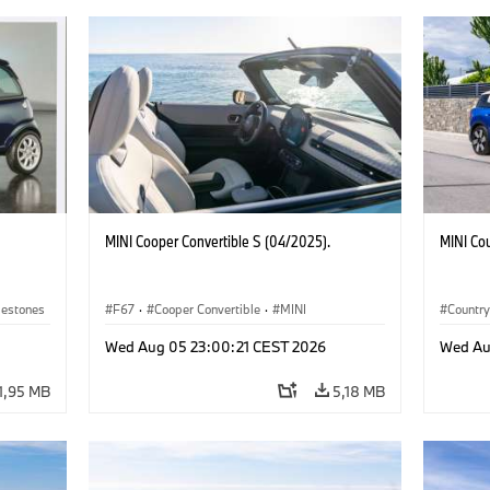
MINI Cooper Convertible S (04/2025).
MINI Co
lestones
F67
·
Cooper Convertible
·
MINI
Countr
Wed Aug 05 23:00:21 CEST 2026
Wed Au
1,95 MB
5,18 MB