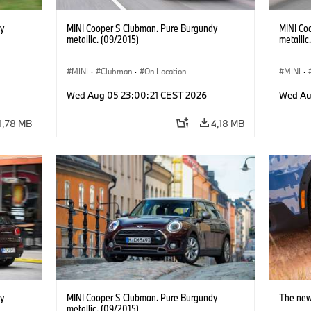
y
MINI Cooper S Clubman. Pure Burgundy
MINI Co
metallic. (09/2015)
metallic
MINI
·
Clubman
·
On Location
MINI
·
Wed Aug 05 23:00:21 CEST 2026
Wed Au
1,78 MB
4,18 MB
y
MINI Cooper S Clubman. Pure Burgundy
The new
metallic. (09/2015)