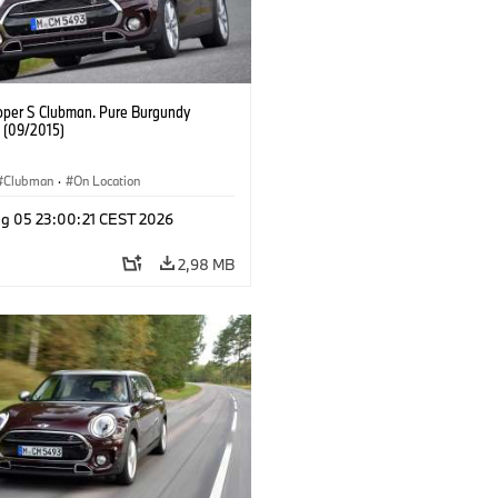
oper S Clubman. Pure Burgundy
. (09/2015)
Clubman
·
On Location
g 05 23:00:21 CEST 2026
2,98 MB