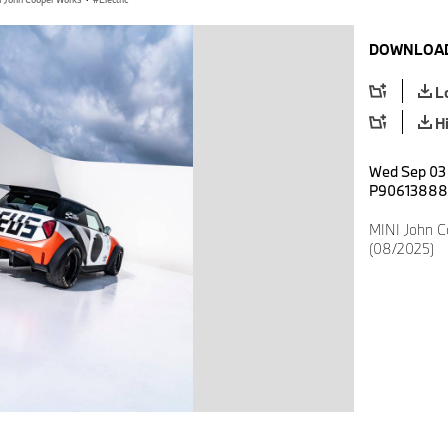
DOWNLOAD
L
H
Wed Sep 03 
P90613888
MINI John C
(08/2025)