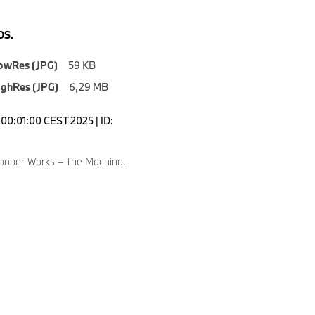
S.
owRes (JPG)
59 KB
ighRes (JPG)
6,29 MB
00:01:00 CEST 2025 | ID:
ooper Works – The Machina.