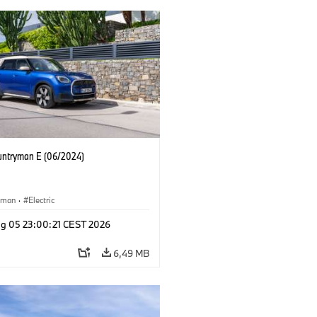
untryman E (06/2024)
yman
·
Electric
g 05 23:00:21 CEST 2026
6,49 MB