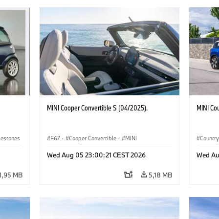
MINI Cooper Convertible S (04/2025).
MINI Co
lestones
F67
·
Cooper Convertible
·
MINI
Countr
Wed Aug 05 23:00:21 CEST 2026
Wed Au
1,95 MB
5,18 MB