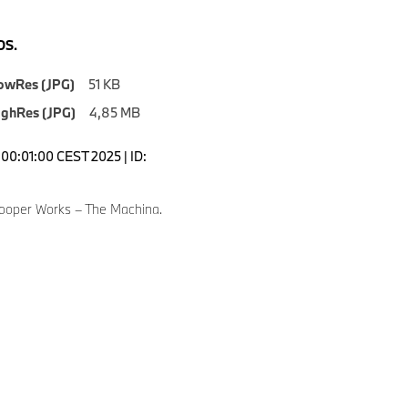
S.
owRes (JPG)
51 KB
ighRes (JPG)
4,85 MB
00:01:00 CEST 2025 | ID:
ooper Works – The Machina.