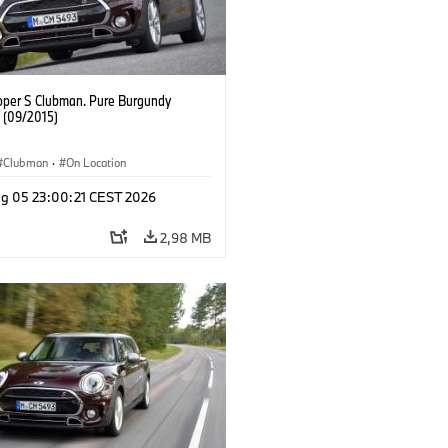
oper S Clubman. Pure Burgundy
. (09/2015)
Clubman
·
On Location
g 05 23:00:21 CEST 2026
2,98 MB