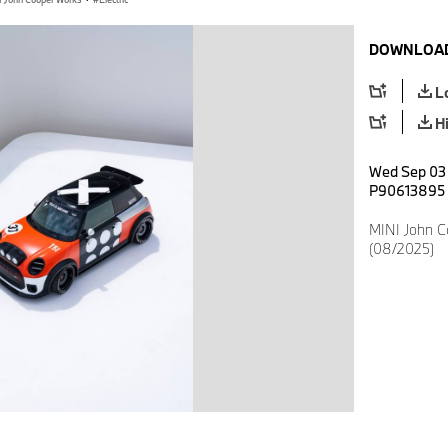
DOWNLOAD
L
H
Wed Sep 03 
P90613895
MINI John C
(08/2025)