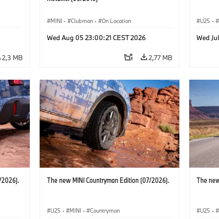
MINI
·
Clubman
·
On Location
U25
·
Wed Aug 05 23:00:21 CEST 2026
Wed Jul
2,3 MB
2,77 MB
/2026).
The new MINI Countryman Edition (07/2026).
The new
U25
·
MINI
·
Countryman
U25
·