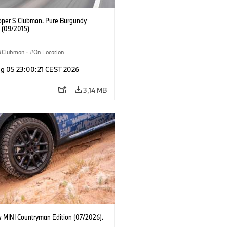
oper S Clubman. Pure Burgundy
. (09/2015)
Clubman
·
On Location
g 05 23:00:21 CEST 2026
3,14 MB
 MINI Countryman Edition (07/2026).