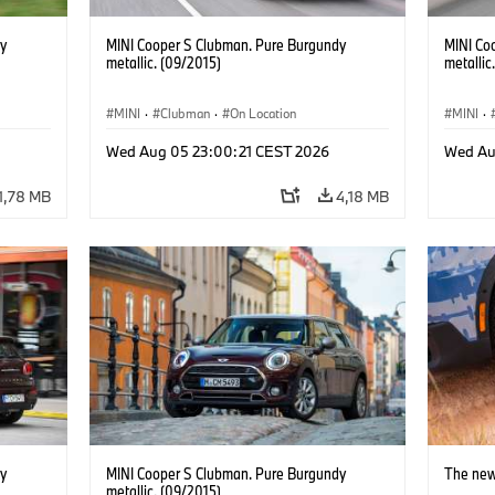
y
MINI Cooper S Clubman. Pure Burgundy
MINI Co
metallic. (09/2015)
metallic
MINI
·
Clubman
·
On Location
MINI
·
Wed Aug 05 23:00:21 CEST 2026
Wed Au
1,78 MB
4,18 MB
y
MINI Cooper S Clubman. Pure Burgundy
The new
metallic. (09/2015)