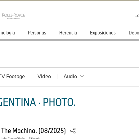
Lo
cnología
Personas
Herencia
Exposiciones
Depo
TV Footage
Video
Audio
ENTINA · PHOTO.
– The Machina. (08/2025)
 John Cooper Works
·
Electric