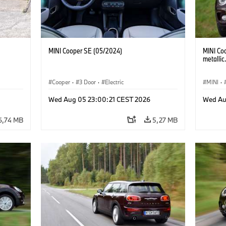
MINI Cooper SE (05/2024)
MINI Co
metallic
Cooper
·
3 Door
·
Electric
MINI
·
Wed Aug 05 23:00:21 CEST 2026
Wed Au
6,74 MB
5,27 MB