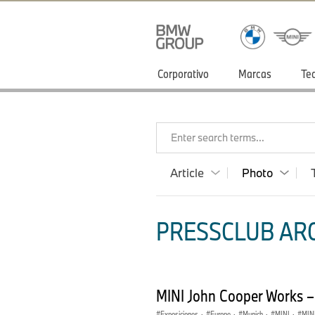
Corporativo
Marcas
Te
Enter search terms...
Article
Photo
PRESSCLUB ARG
MINI John Cooper Works 
Exposiciones
·
Europe
·
Munich
·
MINI
·
MINI