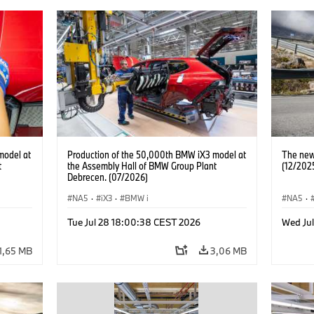
model at
Production of the 50,000th BMW iX3 model at
The new
t
the Assembly Hall of BMW Group Plant
(12/202
Debrecen. (07/2026)
NA5
·
iX3
·
BMW i
NA5
·
Tue Jul 28 18:00:38 CEST 2026
Wed Ju
1,65 MB
3,06 MB