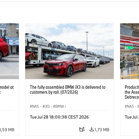
model at
The fully assembled BMW iX3 is delivered to
Product
t
customers by rail. (07/2026)
the Ass
Debrece
NA5
·
iX3
·
BMW i
NA5
·
Tue Jul 28 18:00:38 CEST 2026
Tue Ju
1,59 MB
1,73 MB