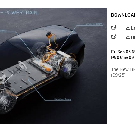
DOWNLOAD
L
H
Fri Sep 05 1
P90615609
The New BMW
(09/25).