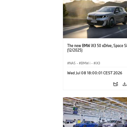
The new BMW iX3 50 xDrive, Space Si
(12/2025)
NA5
·
BMW i
·
iX3
Wed Jul 08 18:00:01 CEST 2026