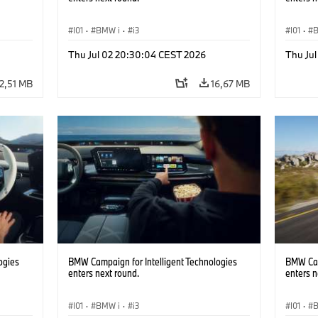
I01
·
BMW i
·
i3
I01
·
Thu Jul 02 20:30:04 CEST 2026
Thu Ju
2,51 MB
16,67 MB
ogies
BMW Campaign for Intelligent Technologies
BMW Cam
enters next round.
enters n
I01
·
BMW i
·
i3
I01
·