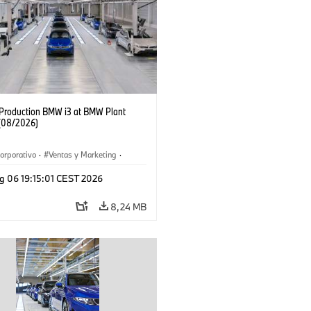
f Production BMW i3 at BMW Plant
(08/2026)
orporativo
·
Ventas y Marketing
·
 de Producción
·
Localizaciones
·
i3
·
g 06 19:15:01 CEST 2026
8,24 MB