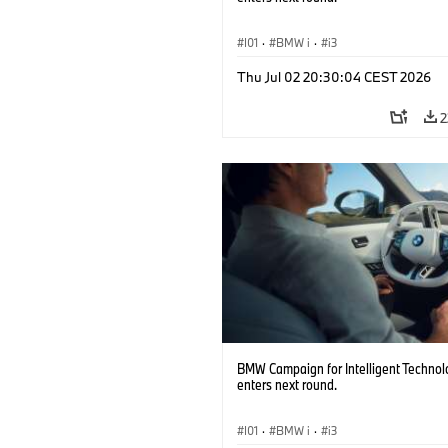
I01
·
BMW i
·
i3
Thu Jul 02 20:30:04 CEST 2026
2
BMW Campaign for Intelligent Technol
enters next round.
I01
·
BMW i
·
i3