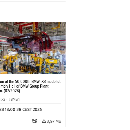
ion of the 50,000th BMW iX3 model at
embly Hall of BMW Group Plant
n. (07/2026)
iX3
·
BMW i
l 28 18:00:38 CEST 2026
3,97 MB