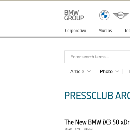
Corporativo
Marcas
Te
Enter search terms...
Article
Photo
PRESSCLUB ARG
The New BMW iX3 50 xDri
NA5
·
iX3
·
BMW i