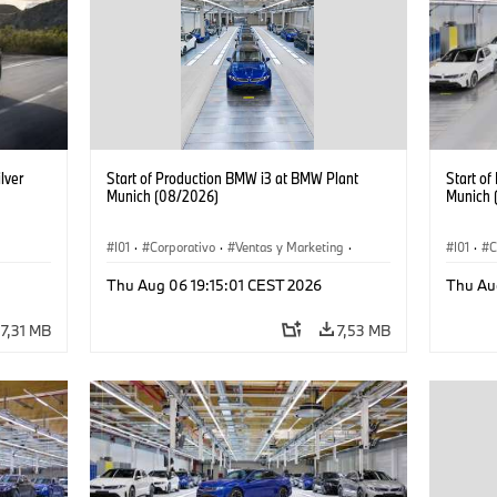
lver
Start of Production BMW i3 at BMW Plant
Start o
Munich (08/2026)
Munich 
I01
·
Corporativo
·
Ventas y Marketing
·
I01
·
C
Plantas de Producción
·
Localizaciones
·
i3
·
Plantas
Thu Aug 06 19:15:01 CEST 2026
Thu Au
BMW i
BMW i
7,31 MB
7,53 MB