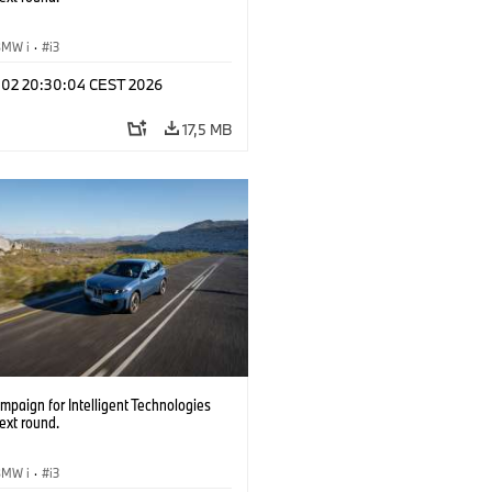
BMW i
·
i3
l 02 20:30:04 CEST 2026
17,5 MB
paign for Intelligent Technologies
ext round.
BMW i
·
i3