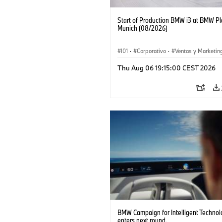
Start of Production BMW i3 at BMW Pl
Munich (08/2026)
I01
·
Corporativo
·
Ventas y Marketin
Plantas de Producción
·
Localizaciones
Thu Aug 06 19:15:00 CEST 2026
BMW i
BMW Campaign for Intelligent Technol
enters next round.