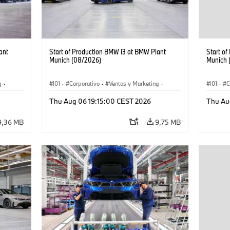
ant
Start of Production BMW i3 at BMW Plant
Start o
Munich (08/2026)
Munich 
g
·
I01
·
Corporativo
·
Ventas y Marketing
·
I01
·
C
·
i3
·
Plantas de Producción
·
Localizaciones
·
i3
·
Plantas
Thu Aug 06 19:15:00 CEST 2026
Thu Au
BMW i
BMW i
9,36 MB
9,75 MB