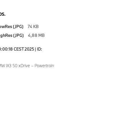
S.
owRes (JPG)
74 KB
ighRes (JPG)
4,88 MB
8:00:18 CEST 2025 | ID:
 iX3 50 xDrive – Powertrain