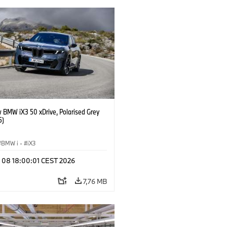
 BMW iX3 50 xDrive, Polarised Grey
5)
BMW i
·
iX3
l 08 18:00:01 CEST 2026
7,76 MB