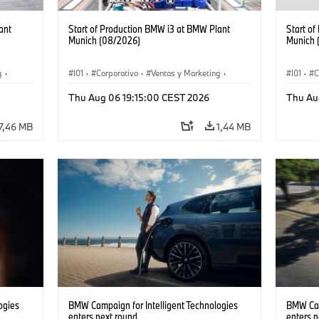
ant
Start of Production BMW i3 at BMW Plant
Start o
Munich (08/2026)
Munich 
g
·
I01
·
Corporativo
·
Ventas y Marketing
·
I01
·
C
·
i3
·
Plantas de Producción
·
Localizaciones
·
i3
·
Plantas
Thu Aug 06 19:15:00 CEST 2026
Thu Au
BMW i
BMW i
7,46 MB
1,44 MB
ogies
BMW Campaign for Intelligent Technologies
BMW Cam
enters next round.
enters n