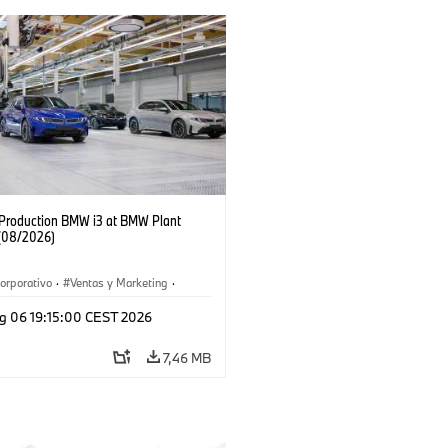
f Production BMW i3 at BMW Plant
(08/2026)
orporativo
·
Ventas y Marketing
·
 de Producción
·
Localizaciones
·
i3
·
g 06 19:15:00 CEST 2026
7,46 MB