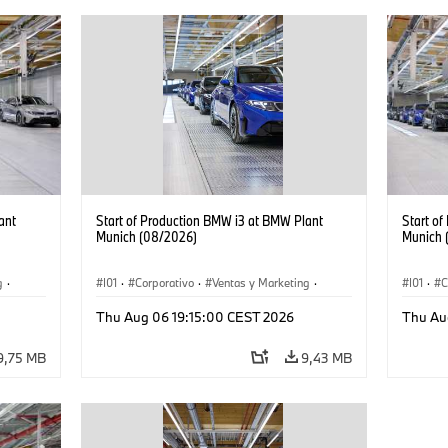
ant
Start of Production BMW i3 at BMW Plant
Start o
Munich (08/2026)
Munich 
g
·
I01
·
Corporativo
·
Ventas y Marketing
·
I01
·
C
·
i3
·
Plantas de Producción
·
Localizaciones
·
i3
·
Plantas
Thu Aug 06 19:15:00 CEST 2026
Thu Au
BMW i
BMW i
9,75 MB
9,43 MB