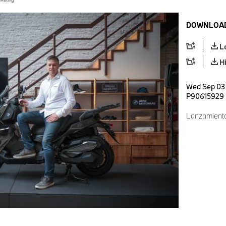
DOWNLOAD
L
H
Wed Sep 03 
P90615929
Lanzamient