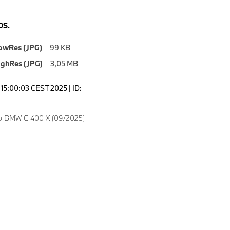
S.
owRes (JPG)
99 KB
ighRes (JPG)
3,05 MB
15:00:03 CEST 2025 | ID:
o BMW C 400 X (09/2025)