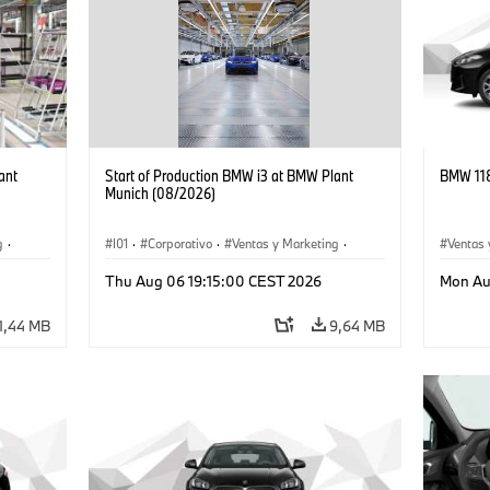
ant
Start of Production BMW i3 at BMW Plant
BMW 118
Munich (08/2026)
g
·
I01
·
Corporativo
·
Ventas y Marketing
·
Ventas 
·
i3
·
Plantas de Producción
·
Localizaciones
·
i3
·
Thu Aug 06 19:15:00 CEST 2026
Mon Au
BMW i
1,44 MB
9,64 MB