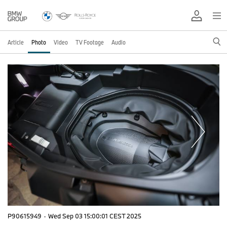
Article
Photo
Video
TV Footage
Audio
P90615949
·
Wed Sep 03 15:00:01 CEST 2025