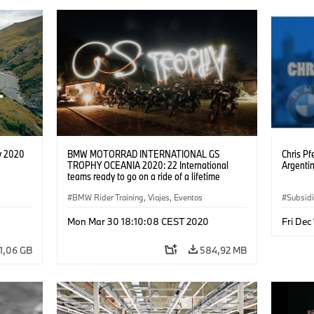
y 2020
BMW MOTORRAD INTERNATIONAL GS
Chris Pf
TROPHY OCEANIA 2020: 22 International
Argenti
teams ready to go on a ride of a lifetime
BMW Rider Training, Viajes, Eventos
Subsidi
BMW Rid
Mon Mar 30 18:10:08 CEST 2020
Fri Dec
1,06 GB
584,92 MB