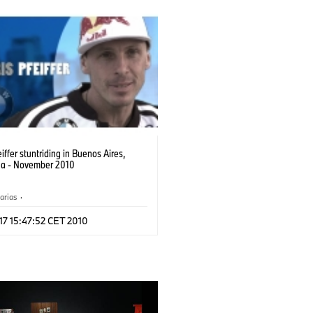
eiffer stuntriding in Buenos Aires,
na - November 2010
arias
·
er Training, Viajes, Eventos
 17 15:47:52 CET 2010