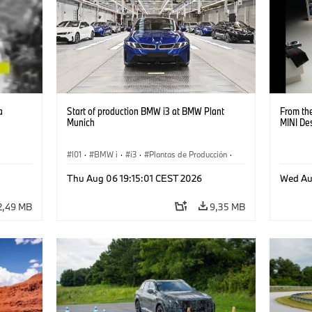
a
Start of production BMW i3 at BMW Plant
From the
Munich
MINI De
I01
·
BMW i
·
i3
·
Plantas de Producción
·
Localizaciones
·
Serie 3
·
Reciclaje
·
Thu Aug 06 19:15:01 CEST 2026
Wed Au
Producción, Reciclado
·
Producción
2,49 MB
9,35 MB