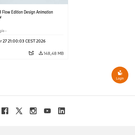
 Flow Edition Design Animation
w
gía
·
s de Accionamiento Alternativos,
r 27 21:00:03 CEST 2026
d del Futuro
148,48 MB
Login