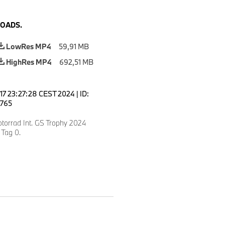
OADS.
LowRes MP4
59,91 MB
HighRes MP4
692,51 MB
 17 23:27:28 CEST 2024
|
ID:
765
orrad Int. GS Trophy 2024
 Tag 0.