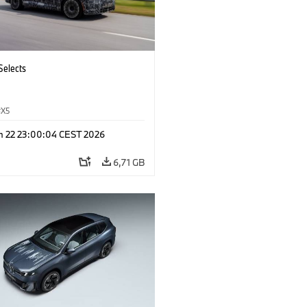
Selects
X5
n 22 23:00:04 CEST 2026
6,71 GB