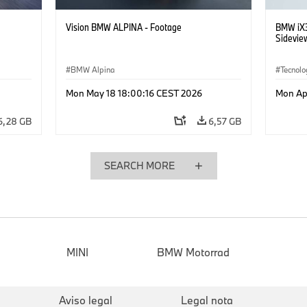
Vision BMW ALPINA - Footage
BMW iX3
Sidevie
BMW Alpina
Tecnolo
Sistema
Mon May 18 18:00:16 CEST 2026
Mon Ap
Movilida
6,28 GB
6,57 GB
SEARCH MORE
MINI
BMW Motorrad
Aviso legal
Legal nota