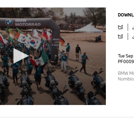
DOWNL
Tue Sep
PF0009
BMW Mot
Namibia