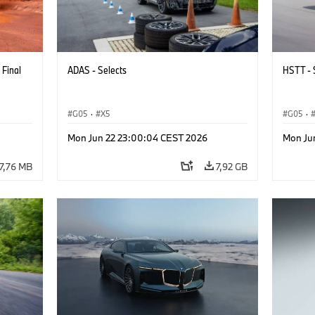
 Final
ADAS - Selects
HSTT - 
G05
·
X5
G05
·
Mon Jun 22 23:00:04 CEST 2026
Mon Ju
7,76 MB
7,92 GB