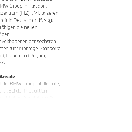
BMW Group in Parsdorf,
zentrum (FIZ). „Mit unseren
raft in Deutschland“, sagt
fähigen die neuen
f der
hvoltbatterien der sechsten
hmen fünf Montage-Standorte
rn), Debrecen (Ungarn),
SA).
-Ansatz
t die BMW Group intelligente,
. „Bei der Produktion
ull-Fehler-Ansatz“, erklärt
 „Hochintelligente, in den
ecks unterstützen uns dabei.“
Neuen Klasse übernimmt die
open-Body“). Die neuen