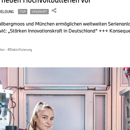
MELDUNG
TOP
VERJÄHRT
Hallbergmoos und München ermöglichen weltweiten Serienanl
ić: „Stärken Innovationskraft in Deutschland“ +++ Konseque
len
·
Elektrifizierung