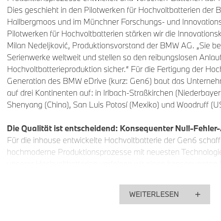
Dies geschieht in den Pilotwerken für Hochvoltbatterien der 
Hallbergmoos und im Münchner Forschungs- und Innovations
Pilotwerken für Hochvoltbatterien stärken wir die Innovationsk
Milan Nedeljković, Produktionsvorstand der BMW AG. „Sie be
Serienwerke weltweit und stellen so den reibungslosen Anlau
Hochvoltbatterieproduktion sicher.“ Für die Fertigung der Hoc
Generation des BMW eDrive (kurz: Gen6) baut das Unterne
auf drei Kontinenten auf: in Irlbach-Straßkirchen (Niederbaye
Shenyang (China), San Luis Potosí (Mexiko) und Woodruff (U
Die Qualität ist entscheidend: Konsequenter Null-Fehler
Für die inhouse entwickelte Hochvoltbatterie der Gen6 schaff
hochmoderne Produktionsprozesse mit neuesten Technologien
unserer Hochvoltbatterien verfolgen wir einen konsequenten N
Markus Fallböhmer, Leiter Batterieproduktion bei der BMW AG.
Produktionsprozess integrierte und KI-gestützte Qualitäts-Ch
WEITERLESEN
Denn die Qualität ist entscheidend: In den Karosserien der 
Hochvoltbatterie die Rolle eines Strukturbauteils („Pack-to-