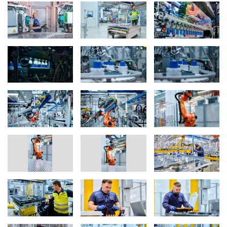
La qualité est essentielle : Approche zéro défaut cohérente
Pour la batterie haute tension Gen6 développée en interne, BMW
Group met en œuvre des processus de production intelligents et
ultramodernes utilisant les technologies les plus récentes. « Pour
la production de nos batteries haute tension, nous poursuivons
une approche cohérente de zéro défaut », explique Markus
Fallböhmer, responsable de la production de batteries chez BMW
AG. « Des contrôles de qualité hautement intelligents, assistés par
l'IA, sont intégrés au processus de production pour nous aider à
atteindre cet objectif. » Car la qualité est essentielle : dans les
carrosseries de la Neue Klasse, la batterie haute tension sert de
composant structurel (« pack to open body »). Les nouvelles
cellules cylindriques rondes sont intégrées directement dans la
batterie haute tension (« cell to pack »). Grâce à leurs processus
de production innovants, les usines pilotes et de série de BMW
Group établissent de nouvelles normes industrielles pour la
production de batteries. Parmi les exemples, on peut citer
l'approche systématique du zéro défaut, l'utilisation de jumeaux
de production numériques pour des tâches telles que la formation
des employés, ainsi que l'exploitation de bases de données d'IA