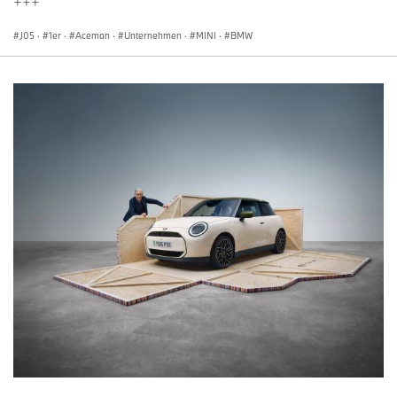
+++
J05
·
1er
·
Aceman
·
Unternehmen
·
MINI
·
BMW