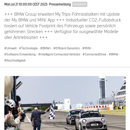
Mon Jul 21 10:00:00 CEST 2025
Pressemeldung
VERJÄHRT
+++ BMW Group erweitert My Trips-Fahrstatistiken mit Update
der My BMW und MINI App +++ Individueller CO2-Fußabdruck
basiert auf Vehicle Footprint des Fahrzeugs sowie persönlich
gefahrenen Strecken +++ Verfügbar für ausgewählte Modelle
aller Antriebsarten +++
Umwelt
·
Technologie
·
BMW i
·
Efficient Dynamics
·
MINI
·
Software Entwicklung
·
Intelligent Connected Vehicles
·
ConnectedDrive
·
BMW
·
Nachhaltigkeit