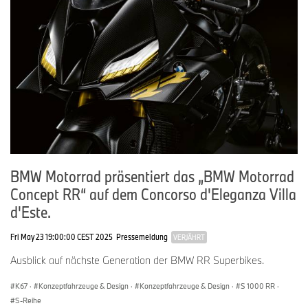
BMW Motorrad präsentiert das „BMW Motorrad
Concept RR“ auf dem Concorso d'Eleganza Villa
d'Este.
Fri May 23 19:00:00 CEST 2025
Pressemeldung
VERJÄHRT
Ausblick auf nächste Generation der BMW RR Superbikes.
K67
·
Konzeptfahrzeuge & Design
·
Konzeptfahrzeuge & Design
·
S 1000 RR
·
S-Reihe