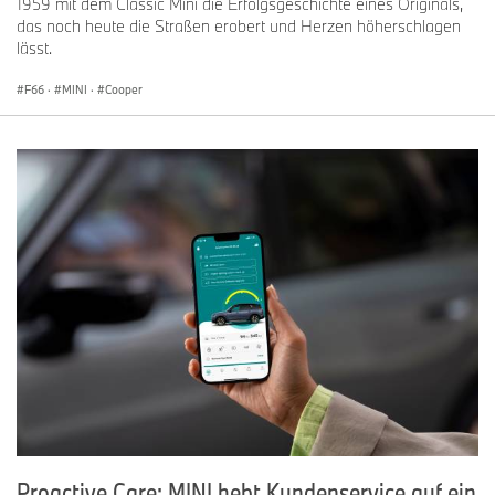
1959 mit dem Classic Mini die Erfolgsgeschichte eines Originals,
das noch heute die Straßen erobert und Herzen höherschlagen
lässt.
F66
·
MINI
·
Cooper
Proactive Care: MINI hebt Kundenservice auf ein