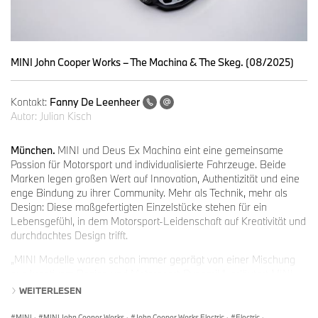
MINI John Cooper Works – The Machina & The Skeg. (08/2025)
Kontakt:
Fanny De Leenheer
Autor:
Julian Kisch
München.
MINI und Deus Ex Machina eint eine gemeinsame
Passion für Motorsport und individualisierte Fahrzeuge. Beide
Marken legen großen Wert auf Innovation, Authentizität und eine
enge Bindung zu ihrer Community. Mehr als Technik, mehr als
Design: Diese maßgefertigten Einzelstücke stehen für ein
Lebensgefühl, in dem Motorsport-Leidenschaft auf Kreativität und
durchdachtes Design trifft.
„MINI Modelle waren schon immer geprägt von einer Mischung
aus kreativem Design und Motorsport-Dynamik“, erläutert MINI
Leiter Stefan Richmann. „Dank der Zusammenarbeit mit Deus Ex
WEITERLESEN
Machina heben wir diese Philosophie auf ein neues Level und
setzen neue, spannende Impulse für Fans und
MINI
·
MINI John Cooper Works
·
John Cooper Works Electric
·
Electric
·