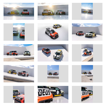
Authentizität im Vordergrund: Designer sprechen von einem
„rohen, handwerklichen Vibe“, der die „Schönheit des
Unvollkommenen“ feiert. Im Exterieur bilden expressive Grafiken
aus Zahlen, geometrischen Elementen und leuchtenden Farben
eine Hommage an die Rennsportgeschichte von MINI.
Die MINI JCW x DEUS Einzelstücke.
Als Paar aufgebaut sind sie im Charakter verwandt – und in der
Ausführung dabei völlig verschieden. Als verbindendes Element
zeigen die Dächer beider Fahrzeuge ein weißes „X“, das mehr als
nur ein Designelement ist. Es ist das Symbol für den Co-Creation-
Prozess zweier Ikonen: MINI x DEUS.
The Skeg – Visionär, elektrisch, an der Küste zu Hause
Deus Ex Machina bewegt sich zwischen den Welten des
Motorradsports und der Surf-Kultur. Das elektrisch angetriebene
Showcar „The Skeg“ greift Materialien, Technologien, und
Philosophien aus der Surf-Welt auf: Fiberglas, Beschleunigung
und Minimalismus.
Die Karosserie des Fahrzeugs leuchtet in einem auffälligen Gelb-
Silber-Farbmix – ein Statement für Elektromobilität bei MINI. Auf
den ersten Blick fallen die verbreiterten Kotflügel, der Dach-