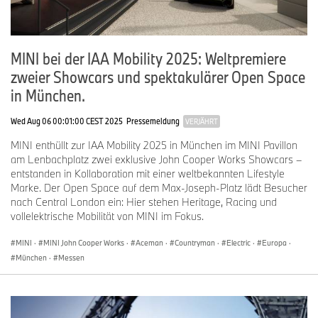
MINI bei der IAA Mobility 2025: Weltpremiere
zweier Showcars und spektakulärer Open Space
in München.
Wed Aug 06 00:01:00 CEST 2025
Pressemeldung
VERJÄHRT
MINI enthüllt zur IAA Mobility 2025 in München im MINI Pavillon
am Lenbachplatz zwei exklusive John Cooper Works Showcars –
entstanden in Kollaboration mit einer weltbekannten Lifestyle
Marke. Der Open Space auf dem Max-Joseph-Platz lädt Besucher
nach Central London ein: Hier stehen Heritage, Racing und
vollelektrische Mobilität von MINI im Fokus.
MINI
·
MINI John Cooper Works
·
Aceman
·
Countryman
·
Electric
·
Europa
·
München
·
Messen