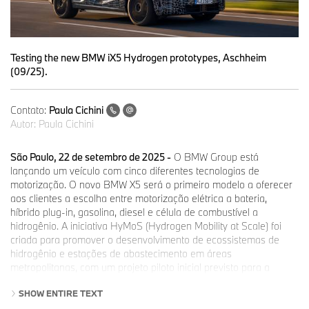
Testing the new BMW iX5 Hydrogen prototypes, Aschheim
(09/25).
Contato:
Paula Cichini
Autor:
Paula Cichini
São Paulo, 22 de setembro de 2025 -
O BMW Group está
lançando um veículo com cinco diferentes tecnologias de
motorização. O novo BMW X5 será o primeiro modelo a oferecer
aos clientes a escolha entre motorização elétrica a bateria,
híbrido plug-in, gasolina, diesel e célula de combustível a
hidrogênio. A iniciativa HyMoS (Hydrogen Mobility at Scale) foi
criada para promover o desenvolvimento de ecossistemas de
hidrogênio e estações de abastecimento em áreas
metropolitanas, com um projeto piloto inicial previsto para a
Alemanha.
SHOW ENTIRE TEXT
“Com o lançamento do novo BMW X5 com cinco variantes de