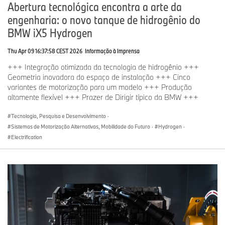
Abertura tecnológica encontra a arte da
Para mais informações sobre a BMW do Brasil,
clique aqui
.
engenharia: o novo tanque de hidrogênio do
BMW iX5 Hydrogen
Acompanhe a BMW do Brasil nas redes sociais:
Thu Apr 09 16:37:58 CEST 2026
Informação à Imprensa
Instagram
(@bmwdobrasil)
+++ Integração otimizada da tecnologia de hidrogênio +++
Geometria inovadora do espaço de instalação +++ Cinco
Facebook
(@BMWBrasil)
variantes de motorização para um modelo +++ Produção
Youtube
(@BMWTVBrasil)
altamente flexível +++ Prazer de Dirigir típico da BMW +++
X
(@BMWBrasil)
Tecnologia, Pesquisa e Desenvolvimento
·
Sistemas de Motorização Alternativas, Mobilidade do Futuro
·
Hydrogen
·
Tik Tok
(@bmwdobrasil)
Electrification
LinkedIn
(@BMWGroupBrasil)
Sobre o BMW Group
Com suas quatro marcas BMW, MINI, Rolls-Royce e BMW
Motorrad, o BMW Group é o principal fabricante premium de
automóveis e motocicletas do mundo e também fornece serviços