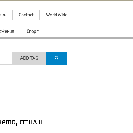
ъп.
Contact
World Wide
ожения
Спорт
ADD TAG
нето, стил и