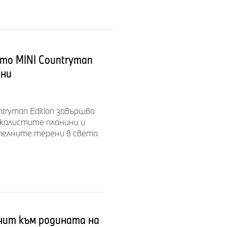
 Mini,
200 000
то MINI Countryman
ини
 по
tryman Edition завършва
 Тимо Макинен
Скалистите планини и
ателните терени в света
озни средства.
ni.
почит към родината на