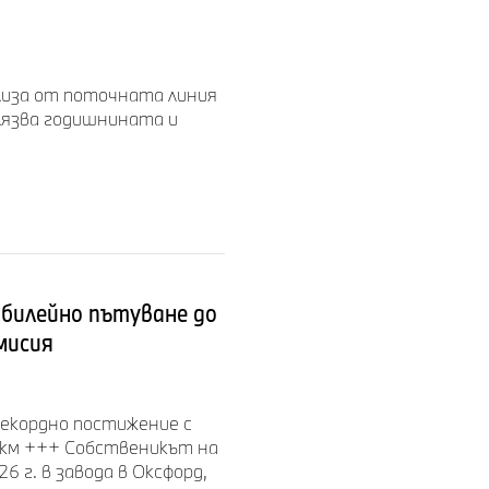
ла на година.
лиза от поточната линия
я ново
елязва годишнината и
рана серия –
 се основите на
 юбилейно пътуване до
мисия
 рекордно постижение с
л/км +++ Собственикът на
6 г. в завода в Оксфорд,