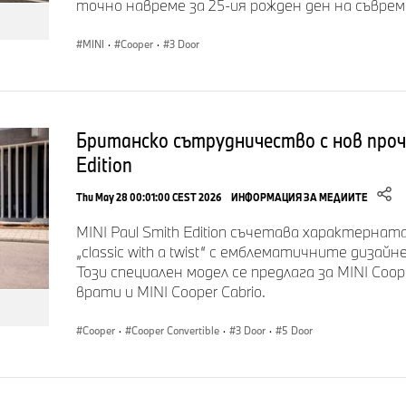
точно навреме за 25-ия рожден ден на съвре
автомобилното изложение в Токио, Япония.
MINI
·
Cooper
·
3 Door
2002
MINI достига важен показател – 100 000 произведен
средства в завода в Оксфорд.
2004
Представено е MINI Cooper S Convertible.
Британско сътрудничество с нов прочи
Edition
2007
Представени са MINI One и MINI Cooper D.
Thu May 28 00:01:00 CEST 2026
ИНФОРМАЦИЯ ЗА МЕДИИТЕ
Първото MINI Clubman празнува своята световна пр
MINI Paul Smith Edition съчетава характерна
2010
Представено е първото MINI Countryman.
„classic with a twist“ с емблематичните дизай
Този специален модел се предлага за MINI Coop
врати и MINI Cooper Cabrio.
2014
MINI представя Cooper за първи път като модел с 5 
Cooper
·
Cooper Convertible
·
3 Door
·
5 Door
2015
MINI представя ново лого на марката.
2016
MINI достига важната цифра от 3 000 000 произвед
средства в завода в Оксфорд.