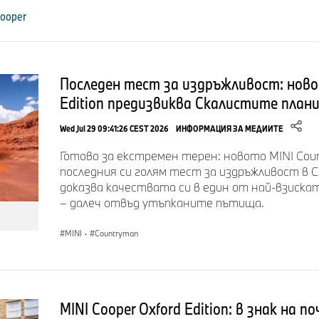
1962
Няколко месеца след започване на производството на
Cooper
Британската автомобилна корпорация произвежда 
автомобила годишно.
Последен тест за издръжливост: ново
1963-64
Представено е първото Mini Cooper S.
Edition предизвиква Скалистите план
1964
Рали пилотът Пади Хопкирк печели рали Монте Карло
Wed Jul 29 09:41:26 CEST 2026
ИНФОРМАЦИЯ ЗА МЕДИИТЕ
впечатляващ начин с Mini Cooper S.
Готово за екстремен терен: новото MINI Coun
1965
Втора поредна победа на рали Монте Карло за Mini с
последния си голям тест за издръжливост в 
зад волана.
доказва качествата си в един от най-взиск
– далеч отвъд утъпканите пътища.
Mini отбелязва производството на един милион прев
MINI
·
Countryman
Предлага се първата автоматична трансмисия за Mi
1967
Mini печели рали Монте Карло за трети път.
MINI Cooper Oxford Edition: в знак на 