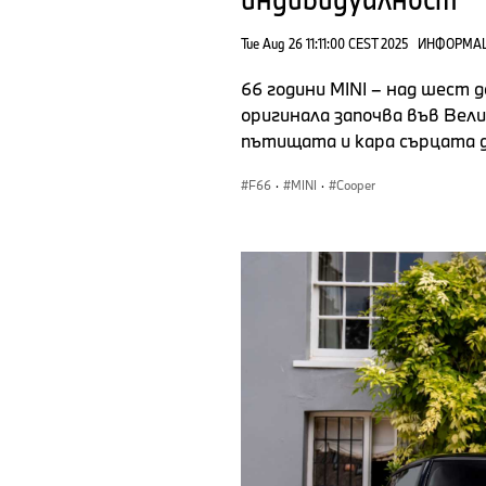
Tue Aug 26 11:11:00 CEST 2025
ИНФОРМАЦ
66 години MINI – над шест д
оригинала започва във Вели
пътищата и кара сърцата д
F66
·
MINI
·
Cooper