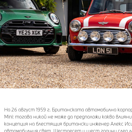
На 26 август 1959 г. Британската автомобилна корп
Mini: тогава никой не може да предположи какво влия
концепция на блестящия британски инженер Алекс Иси
автомобилния свят. Шестдесет и шест години след 