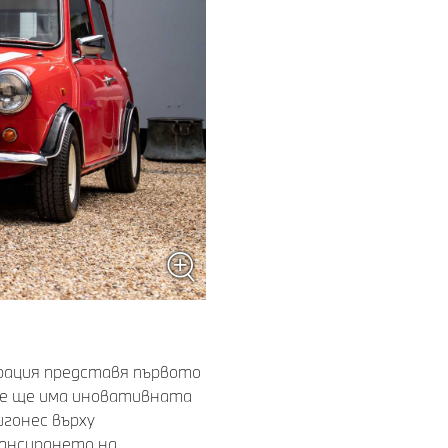
орация представя първото
ние ще има иновативната
гонес върху
лансирането на