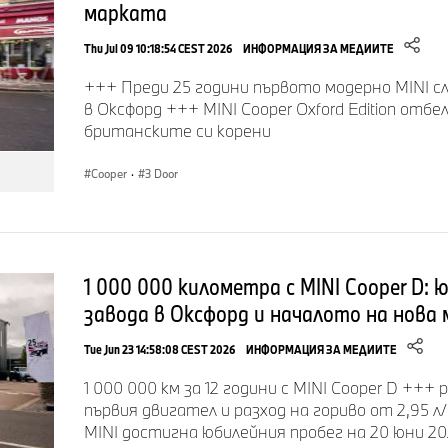
1972
Mini достига 3 млн. произведени автомобила.
марката
1981
Спад в производствените обеми до 70 000 автомоби
Thu Jul 09 10:18:54 CEST 2026
ИНФОРМАЦИЯ ЗА МЕДИИТЕ
+++ Преди 25 години първото модерно MINI с
1990
Под ръководството на марката Rover, Mini представ
в Оксфорд +++ MINI Cooper Oxford Edition отб
поколение на Mini Cooper. Първоначално като лимити
британските си корени
по-късно като серийна версия.
Cooper
·
3 Door
1992
За първи път Mini се предлага и като кабриолет.
1994
BMW Group придобива Rover – и с него, Mini. Полагат
марката MINI в сегашния й вид.
1 000 000 километра с MINI Cooper D:
завода в Оксфорд и началото на нова 
2001
Световна премиера на първото MINI от BMW Group.
Tue Jun 23 14:58:08 CEST 2026
ИНФОРМАЦИЯ ЗА МЕДИИТЕ
Започва производството на MINI в завода в Оксфорд
(Великобритания).
1 000 000 км за 12 години с MINI Cooper D +++
първия двигател и разход на гориво от 2,95 
MINI достигна юбилейния пробег на 20 юни 202
Новото поколение на MINI Cooper S е представено на