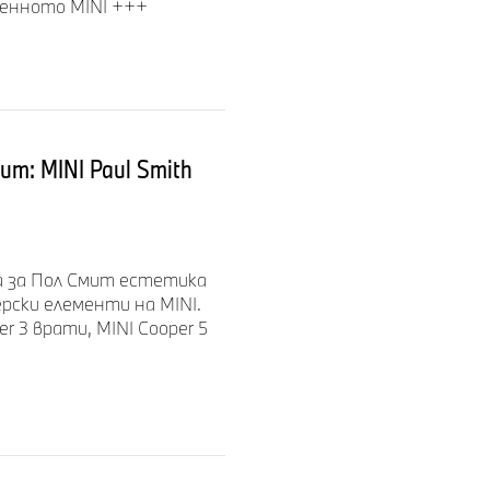
менното MINI +++
и превозни
т: MINI Paul Smith
емиера.
та за Пол Смит естетика
нерски елементи на MINI.
er 3 врати, MINI Cooper 5
врати.
ени превозни