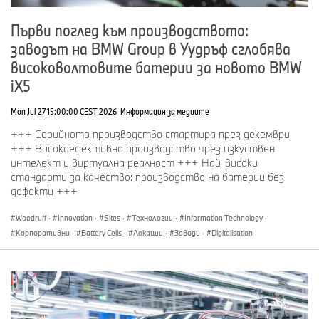
Полагане на основния камък на 2 април 1984 г. с
Първи поглед към производството:
тогавашния баварски министър-председател Франц-
заводът на BMW Group в Уудръф сглобява
Йозеф Щраус (01/2025)
високоволтовите батерии за новото BMW
iX5
Mon Jul 27 15:00:00 CEST 2026
Информация за медиите
+++ Серийното производство стартира през декември
+++ Високоефективно производство чрез изкуствен
интелект и виртуална реалност +++ Най-високи
стандарти за качество: производство на батерии без
дефекти +++
Woodruff
·
Innovation
·
Sites
·
Технологии
·
Information Technology
·
Корпоративни
·
Battery Cells
·
Локации
·
Заводи
·
Digitalisation
Laying of the foundation stone for the BMW Group Plant Regensburg on
April 2, 1984, with the former Bavarian Minister-President Franz-Josef
Strauß (01/2025)
1985
Тържество по случай завършване на грубия