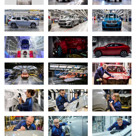
Armin Ebner, Leiter des BMW Group Werks Regensburg in einem
automatisiert fahrenden Neufahrzeug (06/2025)
Над 150 000 електрифицирани модела през 2025 г.
Над 150 000 от автомобилите, произведени през 2025 г. в
Регенсбург, са били електрифицирани – тоест изцяло
електрически или plug-in хибриди. С над 266 000
автомобила BMW X1 е най-произвежданият модел. На BMW
X2 се падат над 90 000 автомобила. На вътрешния пазар
Германия са останали над 55 000 автомобила. Повече от
половината от произведените през 2025 г. в Регенсбург
автомобили са доставени на клиенти в други европейски