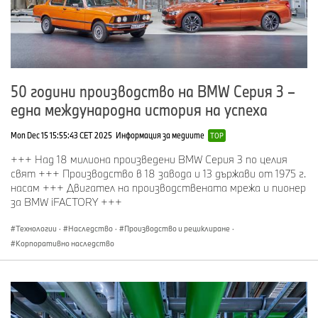
50 години производство на BMW Серия 3 –
една международна история на успеха
Mon Dec 15 15:55:43 CET 2025
Информация за медиите
TOP
+++ Над 18 милиона произведени BMW Серия 3 по целия
свят +++ Производство в 18 завода и 13 държави от 1975 г.
насам +++ Двигател на производствената мрежа и пионер
за BMW iFACTORY +++
Технологии
·
Наследство
·
Производство и рециклиране
·
Корпоративно наследство