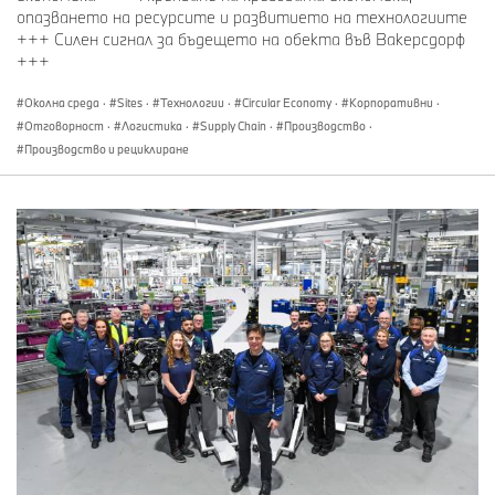
опазването на ресурсите и развитието на технологиите
управление на ресурсите на централно място в своята
+++ Силен сигнал за бъдещето на обекта във Вакерсдорф
стратегия, от веригата за доставки през
+++
производството до края на фазата на използване на
всички продукти.
Околна среда
·
Sites
·
Технологии
·
Circular Economy
·
Корпоративни
·
Отговорност
·
Логистика
·
Supply Chain
·
Производство
·
Производство и рециклиране