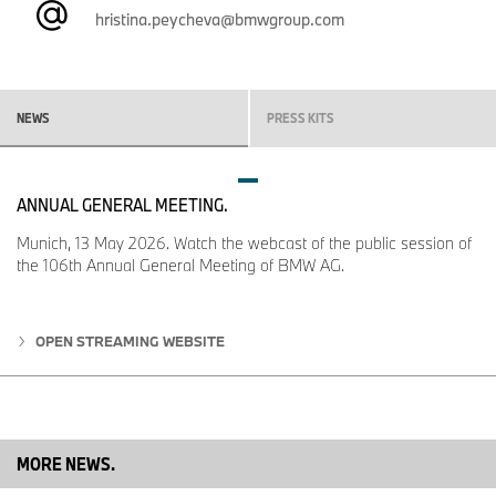
hristina.peycheva@bmwgroup.com
100 000 автомобила годишно с около 128 000 произведени
коли. През 1999 г. дневното производство е около 750, а
годишното – над 200 000 автомобила. Още през 2005 г.
годишното производство – при дневен обем от около 1 000
единици – за първи път надхвърля 300 000 автомобила.
NEWS
PRESS KITS
Милионният автомобил от Регенсбург е произведен през
1995 г. – през тази година от линията ще слезе
деветмилионният автомобил.
ANNUAL GENERAL MEETING.
Munich, 13 May 2026. Watch the webcast of the public session of
the 106th Annual General Meeting of BMW AG.
OPEN STREAMING WEBSITE
MORE NEWS.