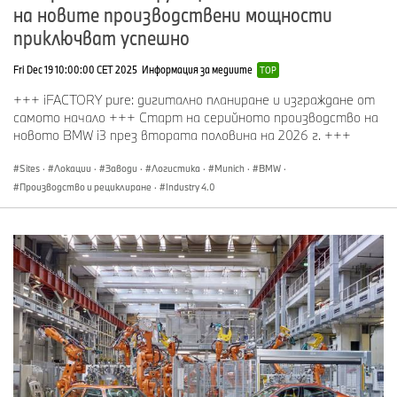
на новите производствени мощности
приключват успешно
Fri Dec 19 10:00:00 CET 2025
Информация за медиите
TOP
+++ iFACTORY pure: дигитално планиране и изграждане от
самото начало +++ Старт на серийното производство на
новото BMW i3 през втората половина на 2026 г. +++
Sites
·
Локации
·
Заводи
·
Логистика
·
Munich
·
BMW
·
Производство и рециклиране
·
Industry 4.0