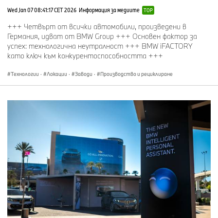
Wed Jan 07 08:41:17 CET 2026
Информация за медиите
TOP
+++ Четвърт от всички автомобили, произведени в
Германия, идват от BMW Group +++ Основен фактор за
успех: технологична неутралност +++ BMW iFACTORY
като ключ към конкурентоспособността +++
Технологии
·
Локации
·
Заводи
·
Производство и рециклиране