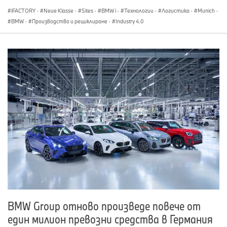
iFACTORY
·
Neue Klasse
·
Sites
·
BMW i
·
Технологии
·
Логистика
·
Munich
·
BMW
·
Производство и рециклиране
·
Industry 4.0
BMW Group отново произведе повече от
един милион превозни средства в Германия