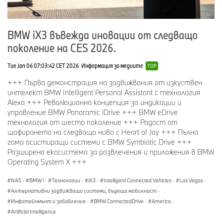
BMW iX3 въвежда иновации от следващо
поколение на CES 2026.
Tue Jan 06 07:03:42 CET 2026
Информация за медиите
TOP
+++ Първа демонстрация на задвижвания от изкуствен
интелект BMW Intelligent Personal Assistant с технология
Alexa +++ Революционна концепция за индикации и
управление BMW Panoramic iDrive +++ BMW eDrive
технология от шесто поколение +++ Радост от
шофирането на следващо ниво с Heart of Joy +++ Пълна
гама асистиращи системи с BMW Symbiotic Drive +++
Разширена екосистема за развлечения и приложения в BMW
Operating System X +++
NA5
·
BMW i
·
Технологии
·
iX3
·
Intelligent Connected Vehicles
·
Las Vegas
·
Алтернативни задвижващи системи, бъдеща мобилност
·
Инфотейнмънт и забавление
·
BMW ConnectedDrive
·
America
·
Artificial Intelligence