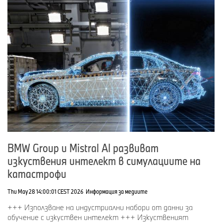
40 years of BMW Group Plant Regensburg: The first vehicle - a BMW 3
Series (E30) - rolled off the production line in October 1986. (01/2025)
BMW Group и Mistral AI развиват
Модел
Тип
Производствен
Брой
изкуствения интелект в симулациите на
период:
автомобили
катастрофи
BMW Серия 1 5-
E87
2003 – 2011
908 144
Thu May 28 14:00:01 CEST 2026
Информация за медиите
врати
+++ Използване на индустриални набори от данни за
обучение с изкуствен интелект +++ Изкуственият
BMW Серия 1 5-
F20
2010 – 2019
818 530