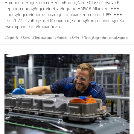
Вторият модел от семейството „Neue Klasse“ влиза в
серийно производство в завода на BMW в Мюнхен. +++
Производствените разходи са намалени с още 10%. +++
От 2027 г. заводът в Мюнхен ще произвежда само изцяло
електрически автомобили.
Серия 3
·
Sites
·
Технологии
·
Munich
·
BMW
·
Производство и рециклиране
Signing of the contract for the BMW Group Plant Regensburg on July 23,
1983 with the former Chairman of the Board of Management Eberhard von
Kuenheim and Head of Production Hans Koch (01/2025)
1984
Полагане на основния камък с министър-
председателя Франц-Йозеф Щраус, начало на
изграждането на производствените халета