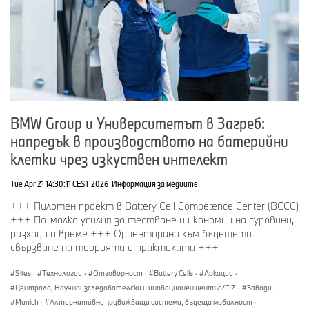
Общо BMW Z4
116 163
BMW Серия 2
F46
2014 – 2023
209 883
Общо BMW Серия 2
209 883
BMW Серия 4
F33
2013 – 2020
158 587
Кабриолет
BMW Group и Университетът в Загреб:
напредък в производството на батерийни
BMW Серия 4
F83
2013 – 2020
19 869
клетки чрез изкуствен интелект
Кабриолет
Tue Apr 21 14:30:11 CEST 2026
Информация за медиите
Общо BMW Серия 4
178 456
+++ Пилотен проект в Battery Cell Competence Center (BCCC)
+++ По-малко усилия за тестване и икономии на суровини,
BMW X2
F39
2016 – 2023
307 555
разходи и време +++ Ориентирано към бъдещето
свързване на теорията и практиката +++
BMW X2
U10
since 2021
184 612
Sites
·
Технологии
·
Отговорност
·
Battery Cells
·
Локации
·
Централа, Научноизследователски и иновационен център/FIZ
·
Заводи
·
Общо BMW X2
492 167
Munich
·
Алтернативни задвижващи системи, бъдеща мобилност
·