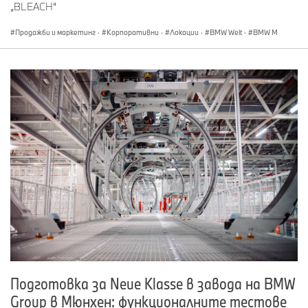
„BLEACH“
Продажби и маркетинг
·
Корпоративни
·
Локации
·
BMW Welt
·
BMW M
Подготовка за Neue Klasse в завода на BMW
Group в Мюнхен: функционалните тестове