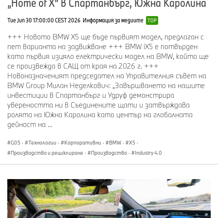
„Home of X“ в Спартанбърг, Южна Каролина
000 автомобила, над 8 700 служители
Tue Jun 30 17:00:00 CEST 2026
Информация за медиите
TOP
2001
Начало на разширяването на завода:
бояджийски и каросериен цех
+++ Новото BMW X5 ще бъде първият модел, предлаган с
пет варианта на задвижване +++ BMW iX5 е потвърден
2005
За първи път годишно производство над 300
като първия изцяло електрически модел на BMW, който ще
000 автомобила
се произвежда в САЩ от края на 2026 г. +++
2007
Начало на разширяването на пресовия цех
Новоназначеният председател на Управителния съвет на
BMW Group Милан Неделкович: „Завършването на нашите
2010
Преустройство на монтаж-финиш
инвестиции в Спартанбърг и Удруф демонстрира
увереността ни в Съединените щати и затвърждава
2013
Въвеждане в експлоатация на нова пресова
ролята на Южна Каролина като център на глобалната
инсталация
дейност на ...
2014
Завършване на автоматичен склад за дребни
G05
·
Технологии
·
Корпоративни
·
BMW
·
X5
·
части
Производство и рециклиране
·
Производство
·
Industry 4.0
2015
EFQM Excellence Award, старт на серийното
производство на BMW X1
2017
Въвеждане в експлоатация на западното
разширение на монтажните мощности
2018
Старт на серийното производство на BMW