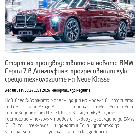
строеж
1986
Начало на производството на BMW Серия 3
(E30), около 1 300 служители
40 години завод на BMW Group в Регенсбург:
официалният старт на производството в
автомобилния сектор беше отбелязано от
тогавашния председател на Управителния съвет
Еберхард фон Кюнхайм на 17 ноември 1986 г. (01/2025)
Старт на производството на новото BMW
Серия 7 в Динголфинг: прогресивният лукс
среща технологиите на Neue Klasse
Wed Jul 01 14:59:26 CEST 2026
Информация за медиите
Най-всеобхватната модернизация на модела в историята
на компанията влиза в серийно производство – внедряване
на иновациите от Neue Klasse в съществуващото
портфолио – по-голям пробег и по-бързо зареждане за BMW
i7 – високи технологии и занаятчийска изработка за
максимална индивидуализация и ексклузивност