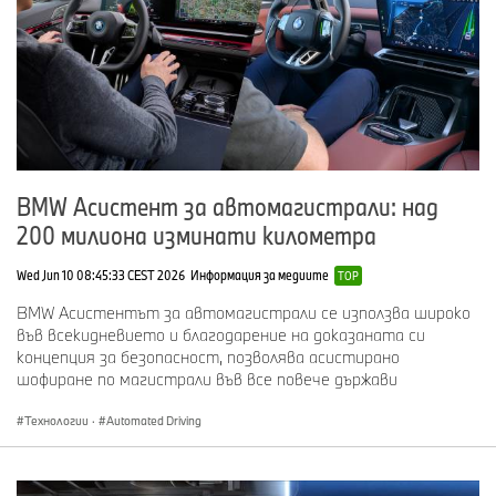
X2
2025
Въвеждане в експлоатация на допълнителен
каросериен цех в Нойтраублинг
2026
Около 9 000 служители, включително около
380 стажанти
40 години завод на BMW Group в Регенсбург – произвеждани
модели автомобили:
BMW Асистент за автомагистрали: над
200 милиона изминати километра
Wed Jun 10 08:45:33 CEST 2026
Информация за медиите
TOP
BMW Асистентът за автомагистрали се използва широко
във всекидневието и благодарение на доказаната си
концепция за безопасност, позволява асистирано
шофиране по магистрали във все повече държави
Технологии
·
Automated Driving