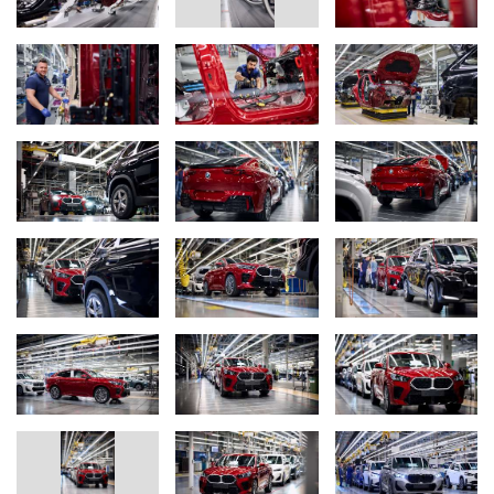
Vehicle production at the BMW Group plant in Regensburg (01/2025)
„Важен лост в това отношение е дигитализацията“, казва
Ебнер. Примери за това са използването на изкуствен
интелект при автоматизираната обработка на
повърхности в бояджийския цех, както и при контрола на
качеството в монтажа на автомобилите, или облачно
базирана система за управление на трафика при
доставката на части. От началото на 2025 г. новите
автомобили напускат монтажната линия автоматизирано
и се придвижват без водач до товарната зона.