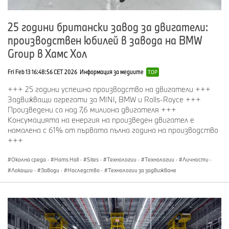
25 години британски завод за двигатели:
производствен юбилей в завода на BMW
Group в Хамс Хол
Fri Feb 13 16:48:56 CET 2026
Информация за медиите
TOP
+++ 25 години успешно производство на двигатели +++
Задвижващи агрегати за MINI, BMW и Rolls-Royce +++
Произведени са над 7,6 милиона двигателя +++
Консумацията на енергия на произведен двигател е
намалена с 61% от първата пълна година на производство
+++
Околна среда
·
Hams Hall
·
Sites
·
Технологии
·
Технологии
·
Личности
·
Локации
·
Заводи
·
Наследство
·
Технологии за задвижване