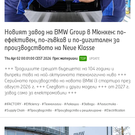
производството на „Neue Klasse“ – следващото поколение
модели на BMW.
В завода на BMW Group във Вакерсдорф се намират
производството на кокпити, снабдяването с части за
заводи зад океана, както и центърът за врати и капаци за
Новият завод на BMW Group в Мюнхен: по-
Rolls-Royce. Освен това локацията допринася значително
ефективен, по-гъвкав и по-дигитален за
за електромобилността чрез своя център за тестване на
производството на Neue Klasse
батерии.
Постоянният персонал на BMW Group в
Thu Apr 02 00:01:00 CEST 2026
Прес материали
TOP
UPDATE
източнобаварските локации Регенсбург и Вакерсдорф е
+++ Традициите срещат бъдещето: на 104 години и
около 9 000 служители, от които около 380 стажанти.
въпреки това на най-актуалното технологично ниво +++
www.bmwgroup-werke.com/regensburg/de.html
Серийното производство на новото BMW i3 стартира през
август 2026 г. +++ Следват и други модели +++ от 2027 г.
завод само за електромобили +++
BMW Group България Корпоративни комуникации:
iFACTORY
·
Efficiency
·
Технологии
·
Локации
·
Заводи
·
Логистика
·
Христина Пейчева, Мениджър Корпоративни комуникации
Supply Chain
·
Производство
·
Производство и рециклиране
·
Electrification
BMW Group България
T: +359 2 80 60733