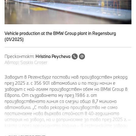
Vehicle production at the BMW Group plant in Regensburg
(01/2025)
Пресконтакт:
Hristina Peycheva
Автор:
Saskia Graser
Заводът в Регенсбург постави нов производствен рекорд
през 2025 г. с 356 901 автомобила и по този начин е
заводът с най-голям производствен обем на BMW Group в
Европа. От създаването му през 1986 г. от
производствената линия са слезли общо 8,7 милиона
автомобила. „С това рекордно производство не само
постигнахме нова върхова стойност в 40-годишната
история на завода, но и допринасяме за това през 2025 г. –
както и през предходната година – в германските заводи
на BMW Group отново са произведени над един милион