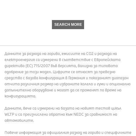
SEARCH MORE
Данните за разхода на гориво, емисиите на СО2 и разхода на
електроенергия са измерени в съответствие с Европейската
директива (EC) 715/2007 във версията, валидна за типовото
одобрение за този модел. Цифрите се отнасят за превозно
средство с базова конфигурация в Германия и показаният диапазон
отчита различния размер на избраните колела и гуми и опционално
допълнително оборудване и могат да се променят по време на
конфигурацията.
Данните, вече са измерени на базата на новият тестов цикъл
WLTP и са преизчислени обратно към NEDC за сравнимост на
автомобилите.
Повече информация за официалния разход на гориво и специфичните