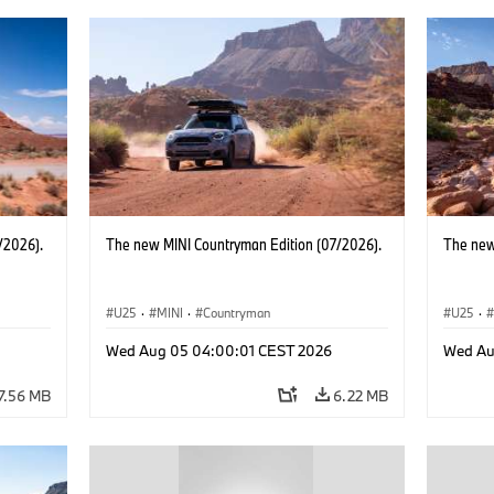
/2026).
The new MINI Countryman Edition (07/2026).
The new
U25
·
MINI
·
Countryman
U25
·
Wed Aug 05 04:00:01 CEST 2026
Wed Au
7.56 MB
6.22 MB