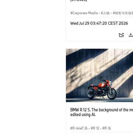
Corporate Media
·
人物
·
销售与市场
企业新闻
·
企业事件
Wed Jul 29 03:47:20 CEST 2026
BMW R 12 S. The background of the m
edited using AI.
R nineT 系
·
R 12
·
R 系