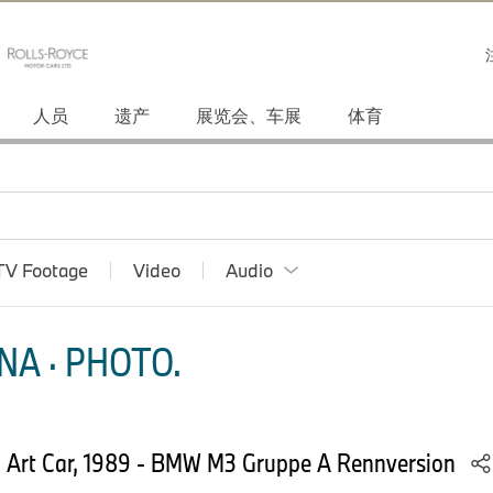
人员
遗产
展览会、车展
体育
TV Footage
Video
Audio
NA · PHOTO.
, Art Car, 1989 - BMW M3 Gruppe A Rennversion