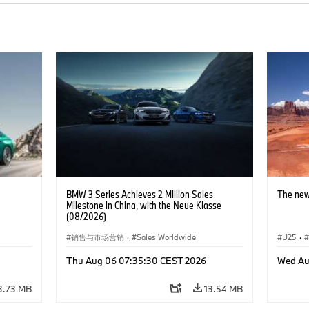
BMW 3 Series Achieves 2 Million Sales
The new
Milestone in China, with the Neue Klasse
(08/2026)
销售与市场营销
·
Sales Worldwide
U25
·
Thu Aug 06 07:35:30 CEST 2026
Wed Au
3.73 MB
13.54 MB