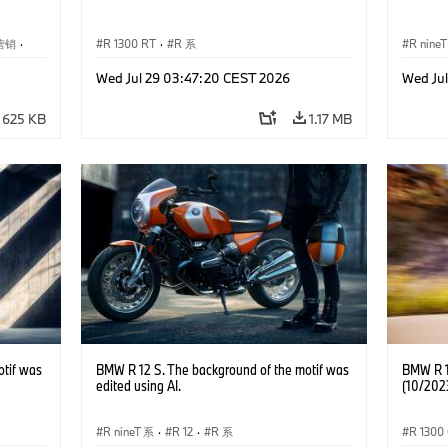
营销
·
R 1300 RT
·
R 系
R nine
Wed Jul 29 03:47:20 CEST 2026
Wed Ju
625 KB
1.17 MB
otif was
BMW R 12 S. The background of the motif was
BMW R 13
edited using AI.
(10/202
R nineT 系
·
R 12
·
R 系
R 1300