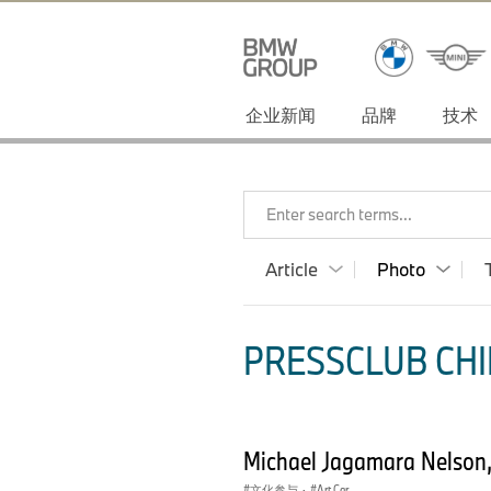
企业新闻
品牌
技术
Enter search terms...
Article
Photo
PRESSCLUB CHI
Michael Jagamara Nelson
文化参与
·
Art Car