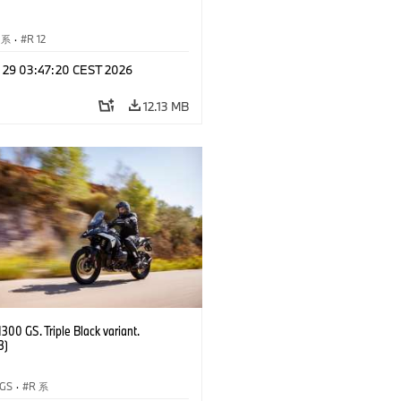
T 系
·
R 12
l 29 03:47:20 CEST 2026
12.13 MB
00 GS. Triple Black variant.
3)
 GS
·
R 系