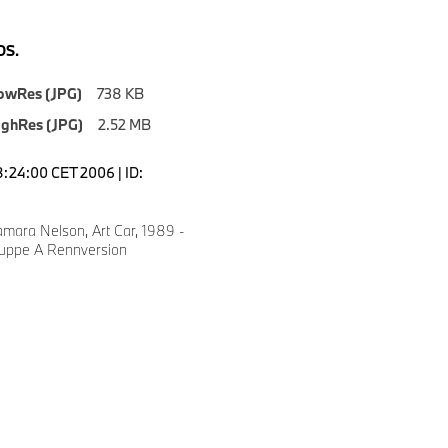
S.
owRes (JPG)
738 KB
ighRes (JPG)
2.52 MB
8:24:00 CET 2006 | ID:
amara Nelson, Art Car, 1989 -
ppe A Rennversion