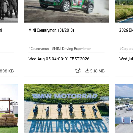
ni
MINI Countryman. (01/2013)
2026 BM
Countryman
·
MINI Driving Experience
Corpor
企业新
Wed Aug 05 04:00:01 CEST 2026
Wed Ju
898 KB
5.18 MB