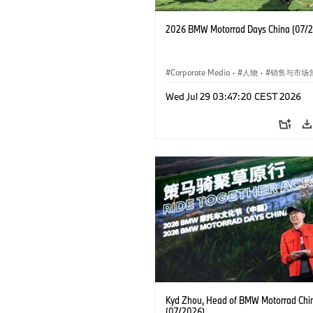
2026 BMW Motorrad Days China (07/
Corporate Media
·
人物
·
销售与市场
企业新闻
·
企业事件
Wed Jul 29 03:47:20 CEST 2026
Kyd Zhou, Head of BMW Motorrad Chi
(07/2026)