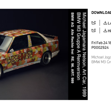
DOWNLOAD
L
H
Fri Feb 24 1
P0002924
Michael Jag
BMW M3 Gru