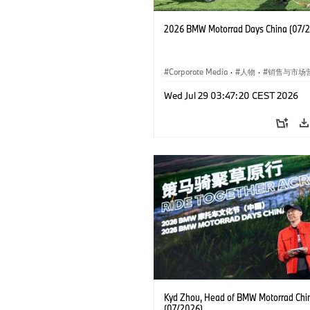
2026 BMW Motorrad Days China (07/
Corporate Media
·
人物
·
销售与市场
企业新闻
·
企业事件
Wed Jul 29 03:47:20 CEST 2026
Kyd Zhou, Head of BMW Motorrad Chi
(07/2026)