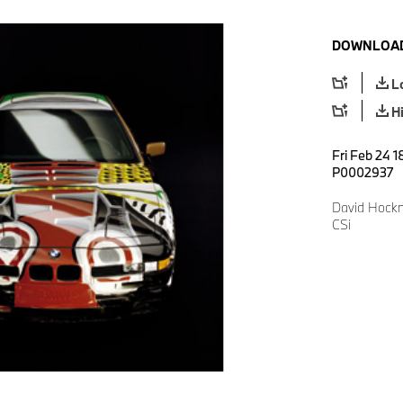
DOWNLOAD
L
H
Fri Feb 24 1
P0002937
David Hockn
CSi