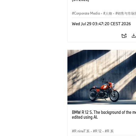
Corporate Media
·
人物
·
销售与市场
企业新闻
·
企业事件
Wed Jul 29 03:47:20 CEST 2026
BMW R 12 S. The background of the m
edited using AI.
R nineT 系
·
R 12
·
R 系