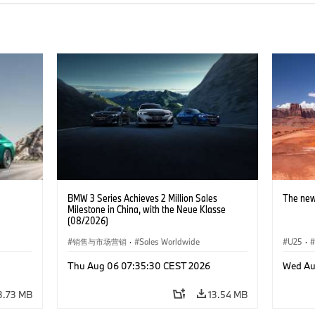
BMW 3 Series Achieves 2 Million Sales
The new
Milestone in China, with the Neue Klasse
(08/2026)
销售与市场营销
·
Sales Worldwide
U25
·
Thu Aug 06 07:35:30 CEST 2026
Wed Au
3.73 MB
13.54 MB