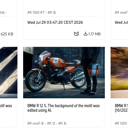
营销
·
R 1300 RT
·
R 系
R nine
Wed Jul 29 03:47:20 CEST 2026
Wed Ju
625 KB
1.17 MB
otif was
BMW R 12 S. The background of the motif was
BMW R 13
edited using AI.
(10/202
R nineT 系
·
R 12
·
R 系
R 1300