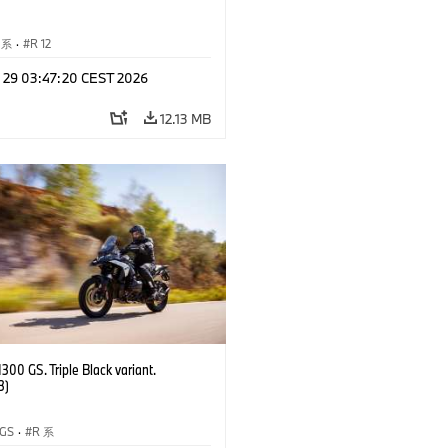
T 系
·
R 12
l 29 03:47:20 CEST 2026
12.13 MB
00 GS. Triple Black variant.
3)
 GS
·
R 系