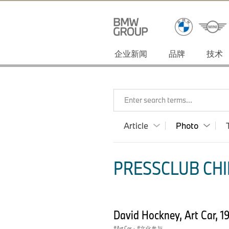
企业新闻
品牌
技术
Enter search terms...
Article
Photo
PRESSCLUB CHI
David Hockney, Art Car, 
Art Car
·
文化参与