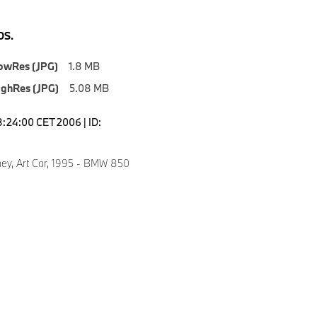
S.
owRes (JPG)
1.8 MB
ighRes (JPG)
5.08 MB
8:24:00 CET 2006 | ID:
ey, Art Car, 1995 - BMW 850