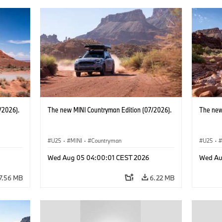
/2026).
The new MINI Countryman Edition (07/2026).
The new
U25
·
MINI
·
Countryman
U25
·
Wed Aug 05 04:00:01 CEST 2026
Wed Au
7.56 MB
6.22 MB