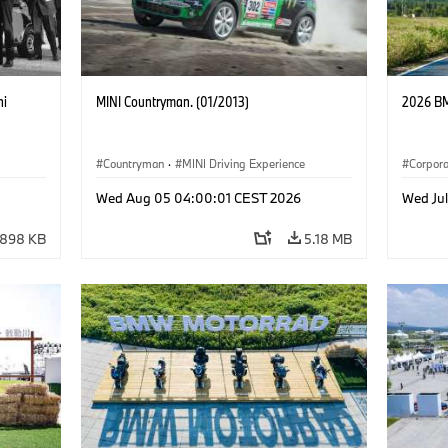
ni
MINI Countryman. (01/2013)
2026 BM
Countryman
·
MINI Driving Experience
Corpor
企业新
Wed Aug 05 04:00:01 CEST 2026
Wed Ju
898 KB
5.18 MB